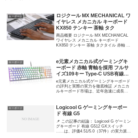
ロジクール MX MECHANICAL ワ
キーボード
イヤレス メカニカル キーボード
KX850 テンキー 茶軸 タク
商品概要 ロジクール MX MECHANICAL
ワイヤレス メカニカル キーボード
KX850 テンキー 茶軸 タクタイル 赤軸 リ
ニア 青軸 クリッキー Logi Bolt Bluetooth
Unifying非対応 無線 国内 2年間...
e元素メカニカル式ゲーミングキ
キーボード
ーボード 赤軸 青軸を採用 フルサ
イズ109キー Type-C USB有線接
続
e元素メカニカル式ゲーミングキーボード
の評判と実際の実力を徹底検証 メカニカ
ルキーボード市場は、近年急速に成長を
続けており、ゲーマー 一般ユーザーから
もい関心を集めている。従のメンブレン
方式キーボードと比較すると、打鍵感和
Logicool G ゲーミングキーボー
キーボード
いがメカニカルスイ...
ド 有線 G5
📌 この記事の結論： Logicool G ゲーミン
グキーボード 有線 G512 GXスイッチ
……は、評価4.51/5.0（37件）の実力派。
✅ こんな人におすすめ：品質とコスパを