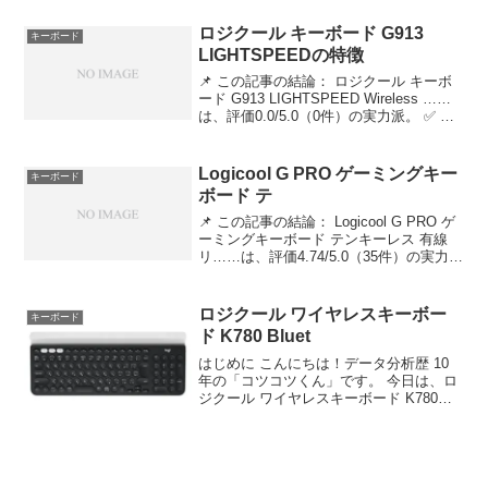
両立したい方 Logicool G ゲーミングキー
ボード...
ロジクール キーボード G913
キーボード
LIGHTSPEEDの特徴
📌 この記事の結論： ロジクール キーボ
ード G913 LIGHTSPEED Wireless ……
は、評価0.0/5.0（0件）の実力派。 ✅ こ
んな人におすすめ：品質とコスパを両立
したい方 ロジクール キーボード G913
LIGHTS...
Logicool G PRO ゲーミングキー
キーボード
ボード テ
📌 この記事の結論： Logicool G PRO ゲ
ーミングキーボード テンキーレス 有線
リ……は、評価4.74/5.0（35件）の実力
派。 ✅ こんな人におすすめ：品質とコス
パを両立したい方 Logicool G PRO ゲー
ミングキ...
ロジクール ワイヤレスキーボー
キーボード
ド K780 Bluet
はじめに こんにちは！データ分析歴 10
年の「コツコツくん」です。 今日は、ロ
ジクール ワイヤレスキーボード K780
Bluetooth Unify……について徹底分析し
ます。 「ロジクール ワイヤレスキーボー
ド K780 Blueto...