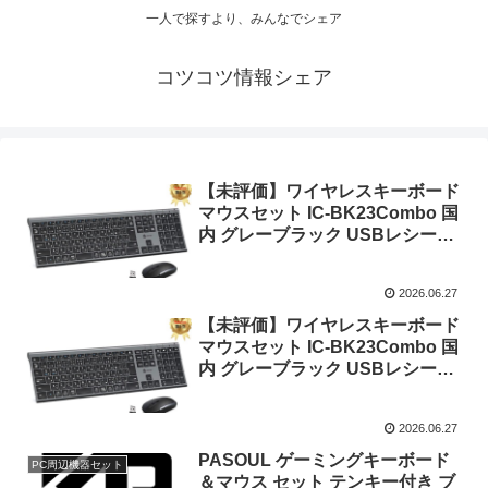
一人で探すより、みんなでシェア
コツコツ情報シェア
【未評価】ワイヤレスキーボード
マウスセット IC-BK23Combo 国
内 グレーブラック USBレシーバ
ー共有 テンキー搭載 フルサイズ
日本語配列 超薄型 パンタグラフ
2026.06.27
式 スタイリッシュ DPI調節可能の
特徴とレビュー（5,890円)
【未評価】ワイヤレスキーボード
マウスセット IC-BK23Combo 国
内 グレーブラック USBレシーバ
ー共有 テンキー搭載 フルサイズ
日本語配列 超薄型 パンタグラフ
2026.06.27
式 スタイリッシュ DPI調節可能の
特徴とレビュー（5,890円)
PASOUL ゲーミングキーボード
PC周辺機器セット
＆マウス セット テンキー付き ブ