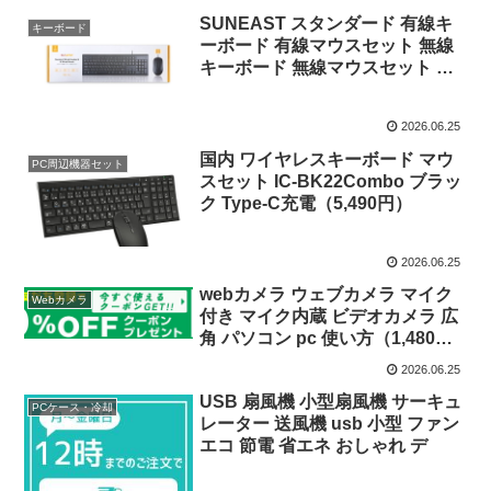
SUNEAST スタンダード 有線キ
キーボード
ーボード 有線マウスセット 無線
キーボード 無線マウスセット キ
ー配列10
2026.06.25
国内 ワイヤレスキーボード マウ
PC周辺機器セット
スセット IC-BK22Combo ブラッ
ク Type-C充電（5,490円）
2026.06.25
webカメラ ウェブカメラ マイク
Webカメラ
付き マイク内蔵 ビデオカメラ 広
角 パソコン pc 使い方（1,480
円）
2026.06.25
USB 扇風機 小型扇風機 サーキュ
PCケース・冷却
レーター 送風機 usb 小型 ファン
エコ 節電 省エネ おしゃれ デ