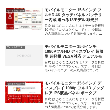
IPS フルHD ノングレア 軽量 薄型 Switch
PS5 Mac スマホ iPhone対応 テレワー...
モバイルモニター 15 6インチ フ
モバイルモニター
ルHD 4K タッチパネル バッテリ
ー内蔵 選べる13モデル 非光沢
IPS
目次 はじめに こんにちは！データ分析歴
10 年の「コツコツくん」です。 今日は、
の人気商品について徹底分析します。
「が気になる」「本当に買うべき？」
「失敗したくない」という方、必見で
す！ この記事では、楽天のデータから、
モバイルモニター 15 6インチ
モバイルモニター
この商品の実力...
1080PフルHD ディスプレイ 超薄
型 超軽量 VESA対応 デュアルモ
目次 はじめに こんにちは！データ分析歴
10 年の「コツコツくん」です。 今日は、
モバイルモニターの人気商品について徹
底分析します。 「モバイルモニターが気
になる」「本当に買うべき？」「失敗し
たくない」という方、必見です！ この記
モバイルモニター 15 6インチ デ
モバイルモニター
事では、...
ィスプレイ 1080p フルHD ノング
レア IPS液晶パネル ポータブ
目次 はじめに こんにちは！データ分析歴
10 年の「コツコツくん」です。 今日は、
の人気商品について徹底分析します。