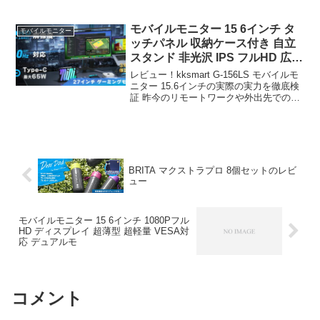
「が気になる」「本当に買うべき？」
「失敗したくない」という方、必見で
す！ この記事では、楽天のデータから、
モバイルモニター 15 6インチ タ
モバイルモニター
この商品の実力...
ッチパネル 収納ケース付き 自立
スタンド 非光沢 IPS フルHD 広視
野
レビュー！kksmart G-156LS モバイルモ
ニター 15.6インチの実際の実力を徹底検
証 昨今のリモートワークや外出先での作
業増加に伴い、便携性与实用性を兼ね備
えたサブモニターへの需要が急速にまっ
ている。従のデスクトップ用モニター
異...
BRITA マクストラプロ 8個セットのレビ
ュー
モバイルモニター 15 6インチ 1080Pフル
HD ディスプレイ 超薄型 超軽量 VESA対
応 デュアルモ
コメント