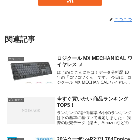
こつこつ
関連記事
ロジクール MX MECHANICAL ワ
ガジェット
イヤレス メ
はじめに こんにちは！データ分析歴 10
年の「コツコツくん」です。 今日は、ロ
ジクール MX MECHANICAL ワイヤレス
メカニカル キーボード……について徹底
分析します。 「ロジクール MX
MECHANICAL ワイヤレス メカ...
今すぐ買いたい 商品ランキング
ガジェット
TOP5！
ランキングの評価基準 今回のランキング
は下の基準に基づいて選定しました： 実
際の販売データ（楽天、Amazonなどの
ECサイト） ユーザーレビュー評価 季節
性・実用性 コストパフォーマンス 第5
位：冷感ネッククーラー（クールスカー
20%クーポン+P2で1,784Ennice