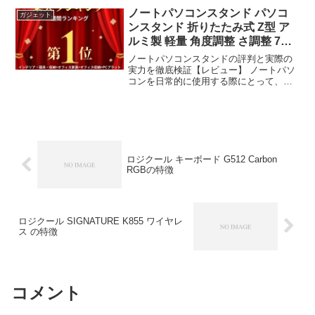
MECHANICAL MIN...
ノートパソコンスタンド パソコ
ガジェット
ンスタンド 折りたたみ式 Z型 ア
ルミ製 軽量 角度調整 さ調整 7段
階 7+9
ノートパソコンスタンドの評判と実際の
実力を徹底検証【レビュー】 ノートパソ
コンを日常的に使用する際にとって、長
時間の作業における姿勢の維持は健康上
の重要な課題である。首や肩の疲労、眼
精疲労といったデスクワーク特有のトラ
ブルを回避するために、...
ロジクール キーボード G512 Carbon
RGBの特徴
ロジクール SIGNATURE K855 ワイヤレ
ス の特徴
コメント