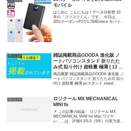
ガジェット
フ） 価格...
モバイル
はじめに こんにちは！データ分析歴 10
年の「コツコツくん」です。 今日は、
20%クーポン+P2で1,784Ennice モバイル
バッテリー 2000……について徹底分析し
ます。 「20%クーポン+P2で1,784Ennice
モバイルバ...
雑誌掲載商品GOODA 進化版 ノ
ガジェット
ートパソコンスタンド 折りたた
み式 貼り付け 超軽量 極薄 [ 13 −
1
商品概要 雑誌掲載商品GOODA 進化版 ノ
ートパソコンスタンド 折りたたみ式 貼り
付け 超軽量 極薄 pcスタンド stand
laptop ラップトップ AVALIT 送料無料の
レビューをお届けします。 商品名 雑誌掲
載商品GOODA ...
ロジクール MX MECHANICAL
ガジェット
MINI fo
📌 この記事の結論： ロジクール MX
MECHANICAL MINI for Mac ワイヤ
レ……は、評価4.2/5.0（5件）の実力派。
✅ こんな人におすすめ：品質とコスパを
両立したい方 ロジクール MX