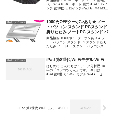
商品概要 iPad キーボード ケース 第9世
代 iPad A16 キーボード 脱式 iPad 10 9イ
ンチ 第10世代 11インチiPad Air M4 M3
M2 iPad Air 第5世代 11インチ iPad Pro
M5 M4 ...
1000円OFFクーポンあり★ ノー
iPad・タブレット
トパソコン スタンド PCスタンド
折りたたみ ノートPC スタンド パ
商品概要 1000円OFFクーポンあり★ ノ
ートパソコン スタンド PCスタンド 折り
たたみ ノートPC スタンド パソコンスタ
ンド タブレットスタンド ラップトップス
タンド ノートパソコン 台 ipad macbook
air proなど...
iPad 第8世代 Wi-Fiモデル Wi-Fi
iPad・タブレット
はじめに こんにちは！データ分析歴 10
年の「コツコツくん」です。 今日は、
iPad 第8世代 / Wi-Fiモデル Wi-Fi + セル
ラーモデル ……について徹底分析しま
す。 🔧 技術的深掘り：【評価4.63】iPad
第8世代 / ...
iPad 第7世代 Wi-Fiモデル Wi-Fi +