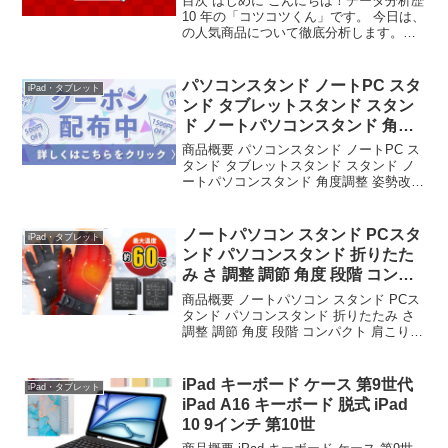
目次 はじめに こんにちは！データ分析歴
10 年の「コツコツくん」です。 今日は、
の人気商品について徹底分析します。
「が気になる」「本当に買うべき？」
「失敗したくない」という方、必見で
す！ この記事では、楽天のデータから、
パソコンスタンド ノートPC スタ
iPad・タブレット
この商品の実力...
ンド タブレットスタンド スタン
ド ノートパソコンスタンド 角度
調整 姿勢改
商品概要 パソコンスタンド ノートPC ス
タンド タブレットスタンド スタンド ノ
ートパソコンスタンド 角度調整 姿勢改善
折り畳み式 軽量 パソコン台 折りたたみ
式 持ち運び便利 アルミ合金製 収納 便利
pc 台 パソコン スタンド pc...
ノートパソコン スタンド PCスタ
iPad・タブレット
ンド パソコンスタンド 折りたた
み さ 調整 調節 角度 段階 コンパ
ク
商品概要 ノートパソコン スタンド PCス
タンド パソコンスタンド 折りたたみ さ
調整 調節 角度 段階 コンパクト 肩こり
省スペース 持ち運び タブレット 台 パソ
コン ノートPC 折り畳み PC Windows
Macbook iP...
iPad キーボード ケース 第9世代
iPad・タブレット
iPad A16 キーボード 脱式 iPad
10 9インチ 第10世