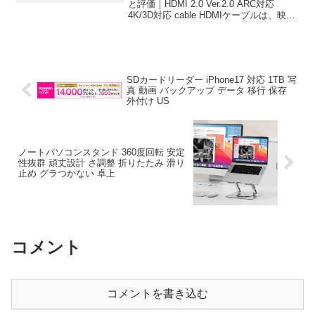
と評価｜HDMI 2.0 Ver.2.0 ARC対応
4K/3D対応 cable HDMIケーブルは、映像
と音声を一根のケーブルで品位伝送でき
る現代のマルチメディア環境において欠
かすことのでき...
SDカードリーダー iPhone17 対応 1TB 写
真 動画 バックアップ データ 移行 保存
外付け US
ノートパソコンスタンド 360度回転 安定
性抜群 頑丈設計 さ調整 折りたたみ 滑り
止め グラつかない 卓上
コメント
コメントを書き込む