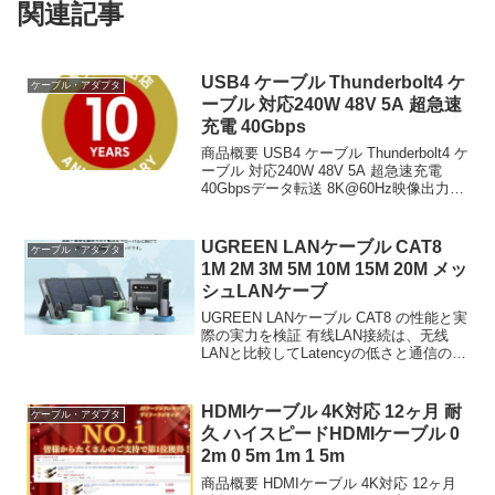
関連記事
USB4 ケーブル Thunderbolt4 ケ
ケーブル・アダプタ
ーブル 対応240W 48V 5A 超急速
充電 40Gbps
商品概要 USB4 ケーブル Thunderbolt4 ケ
ーブル 対応240W 48V 5A 超急速充電
40Gbpsデータ転送 8K@60Hz映像出力
USB-IF認証PD3 1 QC4 0対応 USB 3 2 3
1 2 0など下位互換...
UGREEN LANケーブル CAT8
ケーブル・アダプタ
1M 2M 3M 5M 10M 15M 20M メッ
シュLANケーブ
UGREEN LANケーブル CAT8 の性能と実
際の実力を検証 有线LAN接続は、无线
LANと比較してLatencyの低さと通信の安
定性において依然として明確な優位性を
保っている。特にオンラインゲームのプ
レイや大容量ファイルの転送、4K・...
HDMIケーブル 4K対応 12ヶ月 耐
ケーブル・アダプタ
久 ハイスピードHDMIケーブル 0
2m 0 5m 1m 1 5m
商品概要 HDMIケーブル 4K対応 12ヶ月