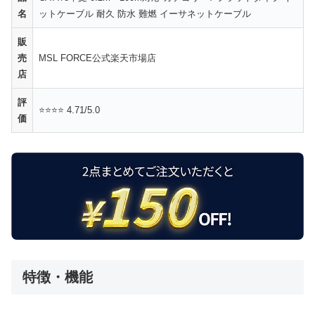
名
ットケーブル 耐久 防水 難燃 イーサネットケーブル
販
売
MSL FORCE公式楽天市場店
店
評
⭐⭐⭐⭐ 4.71/5.0
価
特徴・機能