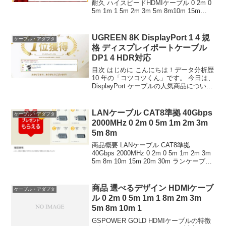
耐久 ハイスピードHDMIケーブル 0 2m 0
5m 1m 1 5m 2m 3m 5m 8m10m 15m
20m 30m HDMI 2 0規格 安定通信 銅導体
タイプA ナイロン編み 金...
UGREEN 8K DisplayPort 1 4 規
ケーブル・アダプタ
格 ディスプレイポートケーブル
DP1 4 HDR対応
目次 はじめに こんにちは！データ分析歴
10 年の「コツコツくん」です。 今日は、
DisplayPort ケーブルの人気商品について
徹底分析します。 「DisplayPort ケーブ
ルが気になる」「本当に買うべき？」
「失敗したくない」とい...
LANケーブル CAT8準拠 40Gbps
ケーブル・アダプタ
2000MHz 0 2m 0 5m 1m 2m 3m
5m 8m
商品概要 LANケーブル CAT8準拠
40Gbps 2000MHz 0 2m 0 5m 1m 2m 3m
5m 8m 10m 15m 20m 30m ランケーブル
cat8 ネットケーブル フラットタイプ 丸
型 メッシュ カテゴリー8 イ...
商品 選べるデザイン HDMIケーブ
ケーブル・アダプタ
ル 0 2m 0 5m 1m 1 8m 2m 3m
5m 8m 10m 1
GSPOWER GOLD HDMIケーブルの特徴