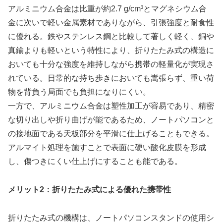
アルミニウム合金は比重が約2.7 g/cm³とマグネシウム合
金に次いで軽い金属素材でありながら、引張強度と耐食性
に優れる。鉄やステンレス鋼と比較して著しく軽く、銅や
真鍮よりも軽いという特性により、折りたたみ式の構造に
おいても十分な強度を維持しながら携帯の軽量化が実現さ
れている。日常的な持ち歩きにおいても嵩張らず、重い荷
物を背負う局面でも負担になりにくい。
一方で、アルミニウム合金は塑性加工が容易であり、精密
な切り出しや折り曲げが能であるため、ノートパソコンと
の接地面である天板部分を平滑に仕上げることもできる。
アルマイト処理を施すことで表面に硬い酸化皮膜を形成
し、傷つきにくい仕上げにすることも能である。
メリット2：折りたたみ式による優れた携帯性
折りたたみ式の機構は、ノートパソコンスタンドの使用シ