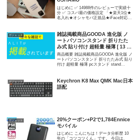
はじめに ✅ 14988件のレビューで実績十
分 ✅ コスパ最の価格設定 「★楽天1位★
名入れ★オシャモバ正規品★iFace対応
【モバイ…」が気になる方は、ぜひチェ
ックしてみてください！ 🛒 楽天でチェッ
ク 🛒 Amazonでチェック 🛒 Y...
雑誌掲載商品GOODA 進化版 ノ
ガジェット
ートパソコンスタンド 折りたた
み式 貼り付け 超軽量 極薄 [ 13 −
1
商品概要 雑誌掲載商品GOODA 進化版 ノ
ートパソコンスタンド 折りたたみ式 貼り
付け 超軽量 極薄 pcスタンド stand
laptop ラップトップ AVALIT 送料無料の
レビューをお届けします。 商品名 雑誌掲
載商品GOODA ...
Keychron K8 Max QMK Mac日本
ガジェット
語配
20%クーポン+P2で1,784Ennice
ガジェット
モバイル
はじめに こんにちは！データ分析歴 10
年の「コツコツくん」です。 今日は、