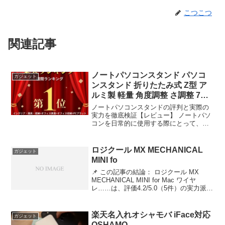
こつこつ
関連記事
ノートパソコンスタンド パソコ
ガジェット
ンスタンド 折りたたみ式 Z型 ア
ルミ製 軽量 角度調整 さ調整 7段
階 7+9
ノートパソコンスタンドの評判と実際の
実力を徹底検証【レビュー】 ノートパソ
コンを日常的に使用する際にとって、長
時間の作業における姿勢の維持は健康上
の重要な課題である。首や肩の疲労、眼
精疲労といったデスクワーク特有のトラ
ロジクール MX MECHANICAL
ガジェット
ブルを回避するために、...
MINI fo
📌 この記事の結論： ロジクール MX
MECHANICAL MINI for Mac ワイヤ
レ……は、評価4.2/5.0（5件）の実力派。
✅ こんな人におすすめ：品質とコスパを
両立したい方 ロジクール MX
MECHANICAL MIN...
楽天名入れオシャモバ iFace対応
ガジェット
OSHAMO