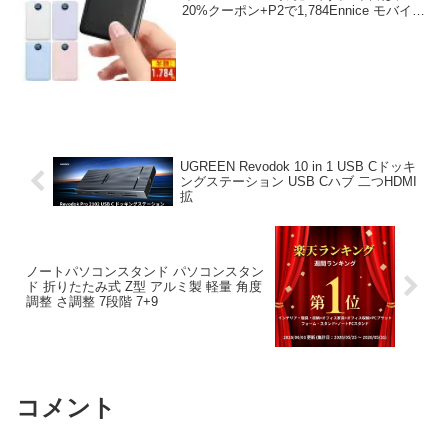
20%クーポン+P2で1,784Ennice モバイル
バッテリー 2000……について徹底分析し
ます。 「20%クーポン+P2で1,784Ennice
モバイルバ...
UGREEN Revodok 10 in 1 USB Cドッキ
ングステーション USB Cハブ 二つHDMI
拡
ノートパソコンスタンド パソコンスタン
ド 折りたたみ式 Z型 アルミ製 軽量 角度
調整 さ調整 7段階 7+9
コメント