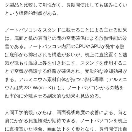
ク製品と比較して剛性がく、長期間使用しても緩みにくい
という構造的利点がある。
ノートパソコンをスタンドに載せることによる主たる効果
は、底面と机の表面との間の空間確保による放熱性能の改
善である。ノートパソコン内部のCPUやGPUが発する熱
は底部から排出される構造が多いが、机上に直接置くと熱
気が籠もり温度上昇を引き起こす。スタンドを使用するこ
とで空気が循環する経路が確保され、受動的な冷却効果が
まる。アルミニウム素材自体が持つい熱伝導率（アルミニ
ウムは約237 W/(m・K)）は、ノートパソコンからの熱を
効率的に分散させる副次的な効果も見込める。
人間工学的観点からは、画面视线角度の改善による、首と
肩にかかる負担軽減が期待できる。ノートパソコンを机上
に直接置いた場合、画面は下をく形となり、長時間使用自