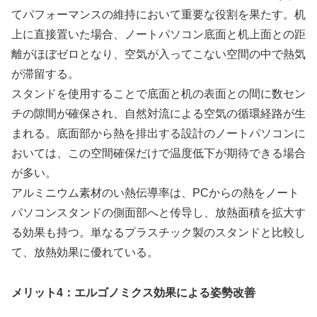
てパフォーマンスの維持において重要な役割を果たす。机
上に直接置いた場合、ノートパソコン底面と机上面との距
離がほぼゼロとなり、空気が入ってこない空間の中で熱気
が滞留する。
スタンドを使用することで底面と机の表面との間に数セン
チの隙間が確保され、自然対流による空気の循環経路が生
まれる。底面部から熱を排出する設計のノートパソコンに
おいては、この空間確保だけで温度低下が期待できる場合
が多い。
アルミニウム素材のい熱伝導率は、PCからの熱をノート
パソコンスタンドの側面部へと传导し、放熱面積を拡大す
る効果も持つ。単なるプラスチック製のスタンドと比較し
て、放熱効果に優れている。
メリット4：エルゴノミクス効果による姿勢改善