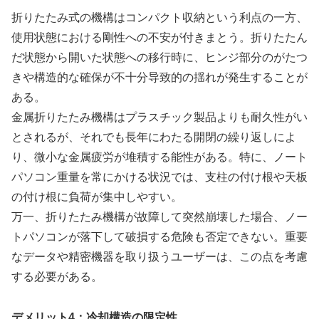
折りたたみ式の機構はコンパクト収納という利点の一方、
使用状態における剛性への不安が付きまとう。折りたたん
だ状態から開いた状態への移行時に、ヒンジ部分のがたつ
きや構造的な確保が不十分导致的の揺れが発生することが
ある。
金属折りたたみ機構はプラスチック製品よりも耐久性がい
とされるが、それでも長年にわたる開閉の繰り返しによ
り、微小な金属疲労が堆積する能性がある。特に、ノート
パソコン重量を常にかける状況では、支柱の付け根や天板
の付け根に負荷が集中しやすい。
万一、折りたたみ機構が故障して突然崩壊した場合、ノー
トパソコンが落下して破損する危険も否定できない。重要
なデータや精密機器を取り扱うユーザーは、この点を考慮
する必要がある。
デメリット4：冷却構造の限定性