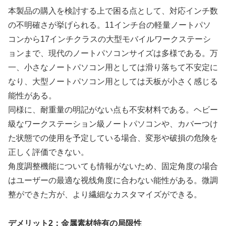
本製品の購入を検討する上で困る点として、対応インチ数
の不明確さが挙げられる。11インチ台の軽量ノートパソ
コンから17インチクラスの大型モバイルワークステーシ
ョンまで、現代のノートパソコンサイズは多様である。万
一、小さなノートパソコン用としては滑り落ちて不安定に
なり、大型ノートパソコン用としては天板が小さく感じる
能性がある。
同様に、耐重量の明記がない点も不安材料である。ヘビー
級なワークステーション級ノートパソコンや、カバーつけ
た状態での使用を予定している場合、変形や破損の危険を
正しく評価できない。
角度調整機能についても情報がないため、固定角度の場合
はユーザーの最適な视线角度に合わない能性がある。微調
整ができた方が、より繊細なカスタマイズができる。
デメリット2：金属素材特有の局限性