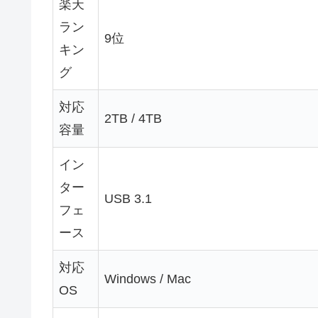
楽天
ラン
9位
キン
グ
対応
2TB / 4TB
容量
イン
ター
USB 3.1
フェ
ース
対応
Windows / Mac
OS