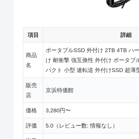
項目
詳細
ポータブルSSD 外付け 2TB 4TB ハ
商品
け 耐衝撃 強互換性 外付け ポータブ
名
パクト 小型 速転送 外付けSSD 超薄
販売
京浜特価館
店
価格
3,280円〜
評価
5.0（レビュー数: 情報なし）