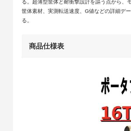
る。超薄型筐体と耐衝撃設計を謳う点から、
筐体素材、実測転送速度、G値などの詳細デ
る。
商品仕様表