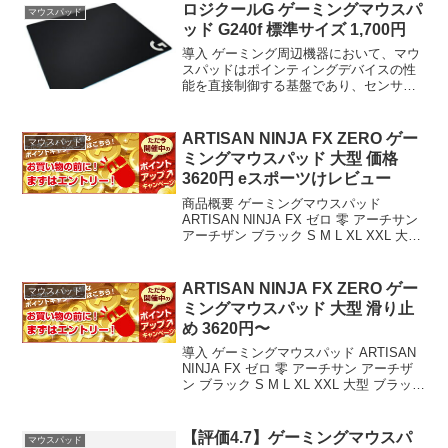
ある。Logicool G ゲーミングマウスパッ
ロジクールG ゲーミングマウスパ
マウスパッド
ド G240...
ッド G240f 標準サイズ 1,700円
導入 ゲーミング周辺機器において、マウ
スパッドはポインティングデバイスの性
能を直接制御する基盤であり、センサー
のトラッキング精度、クリックレスポン
ス、および長時間使用時の安定性に直結
する重要なコンポーネントである。今回
ARTISAN NINJA FX ZERO ゲー
マウスパッド
検証対象とするのは、L...
ミングマウスパッド 大型 価格
3620円 eスポーツけレビュー
商品概要 ゲーミングマウスパッド
ARTISAN NINJA FX ゼロ 零 アーチサン
アーチザン ブラック S M L XL XXL 大型
ブラック 橙 だいだい eスポーツ ゲーム
滑り止め ハード ソフト 疾風 zero マルチ
硬度...
ARTISAN NINJA FX ZERO ゲー
マウスパッド
ミングマウスパッド 大型 滑り止
め 3620円〜
導入 ゲーミングマウスパッド ARTISAN
NINJA FX ゼロ 零 アーチサン アーチザ
ン ブラック S M L XL XXL 大型 ブラック
橙 だいだい eスポーツ ゲーム 滑り止め
ハード ソフト 疾風 zero マルチ硬度 大...
【評価4.7】ゲーミングマウスパ
マウスパッド