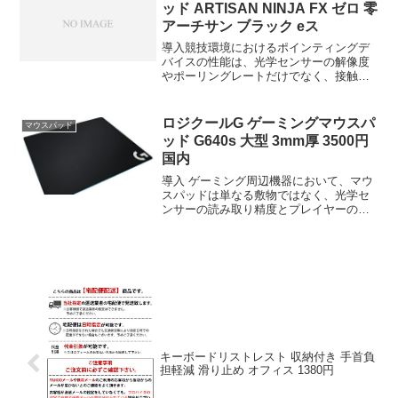
ッド ARTISAN NINJA FX ゼロ 零
アーチサン ブラック eス
導入競技環境におけるポインティングデ
バイスの性能は、光学センサーの解像度
やポーリングレートだけでなく、接触面
の物理特性に大きく依存する。ゲーミン
グマウスパッド ARTISAN NINJA FX ゼ
ロ 零 アーチサン ブラック eスポーツ
ロジクールG ゲーミングマウスパ
マウスパッド
大...
ッド G640s 大型 3mm厚 3500円
国内
導入 ゲーミング周辺機器において、マウ
スパッドは単なる敷物ではなく、光学セ
ンサーの読み取り精度とプレイヤーの物
理的操作を橋渡しする重要なインターフ
ェースである。本製品は、Logicool Gシ
リーズにラインナップされるクロス表面
を採用した大...
キーボードリストレスト 収納付き 手首負
担軽減 滑り止め オフィス 1380円