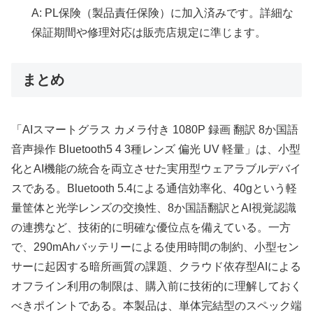
A: PL保険（製品責任保険）に加入済みです。詳細な
保証期間や修理対応は販売店規定に準じます。
まとめ
「AIスマートグラス カメラ付き 1080P 録画 翻訳 8か国語
音声操作 Bluetooth5 4 3種レンズ 偏光 UV 軽量」は、小型
化とAI機能の統合を両立させた実用型ウェアラブルデバイ
スである。Bluetooth 5.4による通信効率化、40gという軽
量筐体と光学レンズの交換性、8か国語翻訳とAI視覚認識
の連携など、技術的に明確な優位点を備えている。一方
で、290mAhバッテリーによる使用時間の制約、小型セン
サーに起因する暗所画質の課題、クラウド依存型AIによる
オフライン利用の制限は、購入前に技術的に理解しておく
べきポイントである。本製品は、単体完結型のスペック端