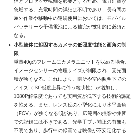
信とプロセッサ稼働を必要とするため、電力消費が
急増する。充電時間の詳細は不明であり、長時間の
屋外作業や移動中の連続使用においては、モバイル
バッテリーや予備電池による補完が技術的に必須と
なる。
小型筐体に起因するカメラの低照度性能と画角の制
限
重量40gのフレームにカメラユニットを収める場合、
イメージセンサーの物理サイズが制限され、受光面
積が狭くなる。これにより、暗所や室内照明下での
ノイズ（ISO感度上昇に伴う粒状性）が増加し、
1080P解像度であっても実画質が低下する技術的課題
を抱える。また、レンズ径の小型化により水平画角
（FOV）が狭くなる傾があり、広範囲の撮影や集団
での記録には不きである。光学手ブレ補正の有無も
不明であり、歩行中の録画では映像が不安定化する