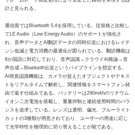
計と見られる。
通信面ではBluetooth 5.4を採用している。従規格と比較し
てLE Audio（Low Energy Audio）のサポートが強化さ
れ、音声データとAI翻訳データの同時伝送におけるレイテ
ンシ低減と電力消費の最適化が図られている。翻訳機能は
8か国語に対応しており、音声認識→クラウドAI推論→音
声合成→Bluetooth伝送というパイプラインを想定する。
AI視覚認識機能は、カメラが捉えたオブジェクトやテキス
トをリアルタイムで解析し、関連情報をスマートフォン経
由で返す仕組みである。バッテリーは290mAhのリチウム
イオン二次電池を搭載し、重量抑制と連続使用時間のバラ
ンスを追求している。レンズは透明、偏光、ブルーライト
カットの3種類が用意されており、ユーザーの用途に応じ
て光学特性を物理的に切り替えることが能である。