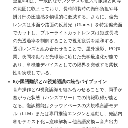
重量40gは、一般的なサングラスや度入り眼鏡と同等
の範囲に収まっており、長時間装時の頸部負担や耳
掛け部の圧迫感を物理的に低減する。さらに、偏光
レンズは水面や路面の反射光（Glares）を特定偏光面
でカットし、ブルーライトカットレンズは短波長域
の光透過率を制御することで視覚疲労を緩和する。
透明レンズと組み合わせることで、屋外撮影、PC作
業、夜間移動など光環境に応じた光学最適化が能で
あり、単機能デバイスとしての限界を突破する柔軟
性を実現している。
8か国語翻訳とAI視覚認識の統合パイプライン
音声操作とAI視覚認識を組み合わせることで、両手が
塞がった状態（ハンズフリー）での情報取得が能と
なる。翻訳機能はクラウドベースの大規模言語モデ
ル（LLM）または専用推論エンジンと連動し、発話内
容をテキスト化→意味解析→他言語変換→音声出力