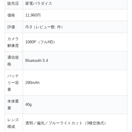
販売店
家電パラダイス
価格
11,960円
評価
/5.0（レビュー数: 件）
カメラ
1080P（フルHD）
解像度
通信規
Bluetooth 5.4
格
バッテ
リー容
290mAh
量
本体重
40g
量
レンズ
透明／偏光／ブルーライトカット（3種交換式）
構成