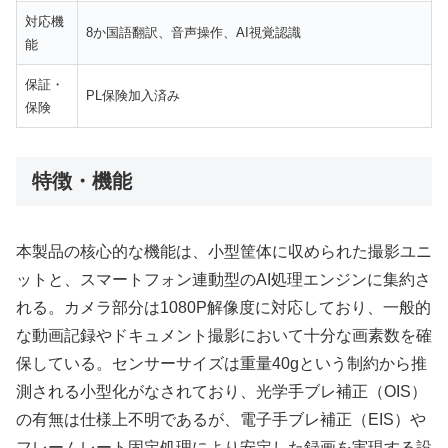
対応機
8か国語翻訳、音声操作、AI視覚認識
能
保証・
PL保険加入済み
保険
特徴・機能
本製品の核心的な機能は、小型筐体に収められた撮影ユニ
ットと、スマートフォン連動型のAI処理エンジンに集約さ
れる。カメラ部分は1080P解像度に対応しており、一般的
な動画記録やドキュメント撮影において十分な画素数を確
保している。センサーサイズは重量40gという制約から推
測される小型化がなされており、光学手ブレ補正（OIS）
の有無は仕様上不明であるが、電子手ブレ補正（EIS）や
フレームレート固定処理により安定した録画を実現する設