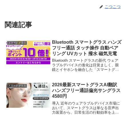
こつこつ
関連記事
Bluetooth スマートグラス ハンズ
スマートグラス
フリー通話 タッチ操作 自動ペア
リング UVカット 撥水 磁気充電
Bluetooth スマートグラスの新代 ウェア
ラブルデバイスの進化は目覚ましく、眼
鏡とイヤホンを融合した「スマートグラ
ス」は、日常使いできるracticalなガジェ
ットへと成長しました。本気で耳を澄ま
すと、街中也エンターテインメント施設
2026最新スマートグラスAI翻訳
スマートグラス
で...
ハンズフリー通話偏光サングラス
4580円
導入 近年のウェアラブルデバイス市場に
おいて、スマートグラスは単なる音声出
力装置から、日常生活の行動効率を上さ
せるマルチファンクション端末へと進化
を遂げている。今回検証対象とする「＼
2026年最新型／スマートグラス ハンズフ