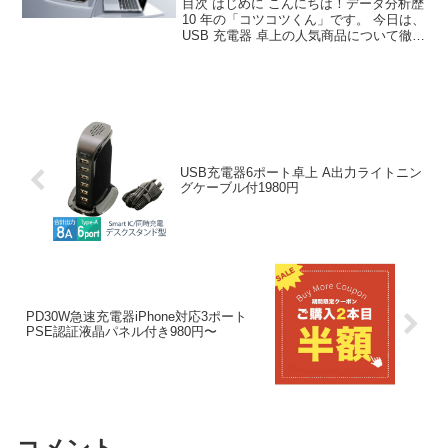
目次 はじめに こんにちは！データ分析歴
10 年の「コツコツくん」です。 今日は、
USB 充電器 卓上の人気商品について徹底
分析します。 「USB 充電器 卓上が気に
なる」「本当に買うべき？」「失敗した
くない」という方、必見です！ この記...
USB充電器6ポート卓上 A出力ライトニン
グケーブル付1980円
PD30W急速充電器iPhone対応3ポート
PSE認証液晶パネル付き980円〜