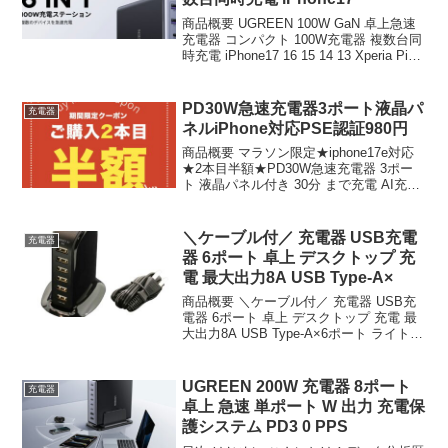
商品概要 UGREEN 100W GaN 卓上急速
充電器 コンパクト 100W充電器 複数台同
時充電 iPhone17 16 15 14 13 Xperia Pixel
Pro iPad ノートPC MacBook Pro Airなど
に対応...
PD30W急速充電器3ポート液晶パ
充電器
ネルiPhone対応PSE認証980円
商品概要 マラソン限定★iphone17e対応
★2本目半額★PD30W急速充電器 3ポー
ト 液晶パネル付き 30分 まで充電 AI充電
器 30W伸縮ケーブルセット USB Type-C
ACアダプター iphone充電器 iPhone17 ...
＼ケーブル付／ 充電器 USB充電
充電器
器 6ポート 卓上 デスクトップ 充
電 最大出力8A USB Type-A×
商品概要 ＼ケーブル付／ 充電器 USB充
電器 6ポート 卓上 デスクトップ 充電 最
大出力8A USB Type-A×6ポート ライトニ
ングケーブル付のレビューをお届けしま
す。 商品名 ＼ケーブル付／ 充電器 USB
充電器 6ポート 卓上...
UGREEN 200W 充電器 8ポート
充電器
卓上 急速 単ポート W 出力 充電保
護システム PD3 0 PPS