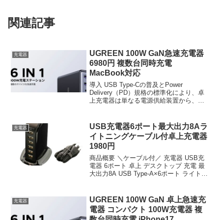
関連記事
UGREEN 100W GaN急速充電器
充電器
6980円 複数台同時充電
MacBook対応
導入 USB Type-Cの普及とPower
Delivery（PD）規格の標準化により、卓
上充電器は単なる電源供給装置から、マ
ルチデバイス環境の中枢インフラへと役
割を移行している。中でも窒化ガリウム
（GaN）半導体の採用は、スイッチング
USB充電器6ポート最大出力8Aラ
充電器
素...
イトニングケーブル付卓上充電器
1980円
商品概要 ＼ケーブル付／ 充電器 USB充
電器 6ポート 卓上 デスクトップ 充電 最
大出力8A USB Type-A×6ポート ライトニ
ングケーブル付のレビューをお届けしま
す。 商品名 ＼ケーブル付／ 充電器 USB
充電器 6ポート 卓上...
UGREEN 100W GaN 卓上急速充
充電器
電器 コンパクト 100W充電器 複
数台同時充電 iPhone17