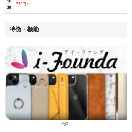
価
750円〜
格
特徴・機能
画像1