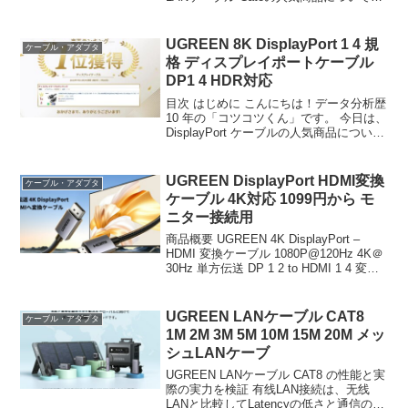
底分析します。 「LANケーブル Cat8が気
になる」「本当に買うべき？」「失敗し
たくない」という方、必見です！...
UGREEN 8K DisplayPort 1 4 規
ケーブル・アダプタ
格 ディスプレイポートケーブル
DP1 4 HDR対応
目次 はじめに こんにちは！データ分析歴
10 年の「コツコツくん」です。 今日は、
DisplayPort ケーブルの人気商品について
徹底分析します。 「DisplayPort ケーブ
ルが気になる」「本当に買うべき？」
「失敗したくない」とい...
UGREEN DisplayPort HDMI変換
ケーブル・アダプタ
ケーブル 4K対応 1099円から モ
ニター接続用
商品概要 UGREEN 4K DisplayPort –
HDMI 変換ケーブル 1080P@120Hz 4K＠
30Hz 単方伝送 DP 1 2 to HDMI 1 4 変換
コード 耐久性 モニター、プロジェクタ
ー、HDTV、デスクトップ...
UGREEN LANケーブル CAT8
ケーブル・アダプタ
1M 2M 3M 5M 10M 15M 20M メッ
シュLANケーブ
UGREEN LANケーブル CAT8 の性能と実
際の実力を検証 有线LAN接続は、无线
LANと比較してLatencyの低さと通信の安