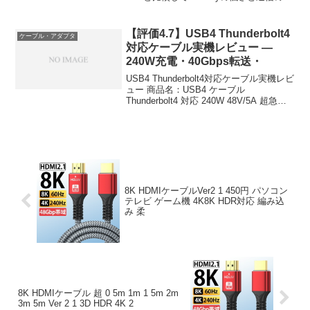
定性において依然として明確な優位性を
保っている。特にオンラインゲームのプ
レイや大容量ファイルの転送、4K・...
【評価4.7】USB4 Thunderbolt4
ケーブル・アダプタ
対応ケーブル実機レビュー —
240W充電・40Gbps転送・
USB4 Thunderbolt4対応ケーブル実機レビ
ュー 商品名：USB4 ケーブル
Thunderbolt4 対応 240W 48V/5A 超急速
充電 40Gbps 8K対応 1m 価格：2,980円
（税込） ショップ：senen（楽天...
8K HDMIケーブルVer2 1 450円 パソコン
テレビ ゲーム機 4K8K HDR対応 編み込
み 柔
8K HDMIケーブル 超 0 5m 1m 1 5m 2m
3m 5m Ver 2 1 3D HDR 4K 2