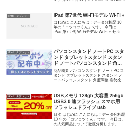
M2 iPad Air 第5世代 11インチ iPad Pro
M5 M4 ...
iPad 第7世代 Wi-Fiモデル Wi-Fi +
iPad・タブレット
はじめに こんにちは！データ分析歴 10
年の「コツコツくん」です。 今日は、
iPad 第7世代 Wi-Fiモデル Wi-Fi + セルラ
ーモデル SI……について徹底分析しま
す。 🔧 技術的深掘り：【評価4.57】iPad
第7世代 Wi...
パソコンスタンド ノートPC スタ
iPad・タブレット
ンド タブレットスタンド スタン
ド ノートパソコンスタンド 角度
調整 姿勢改
商品概要 パソコンスタンド ノートPC ス
タンド タブレットスタンド スタンド ノ
ートパソコンスタンド 角度調整 姿勢改善
折り畳み式 軽量 パソコン台 折りたたみ
式 持ち運び便利 アルミ合金製 収納 便利
pc 台 パソコン スタンド pc...
USBメモリ 128gb 大容量 256gb
iPad・タブレット
USB3 0 速フラッシュ スマホ用
フラッシュドライブ usb
目次 はじめに こんにちは！データ分析歴
10 年の「コツコツくん」です。 今日は、
の人気商品について徹底分析します。
「が気になる」「本当に買うべき？」