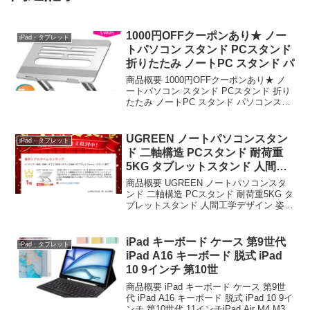
1000円OFFクーポンあり★ ノー
iPad・タブレット
トパソコン スタンド PCスタンド
折りたたみ ノートPC スタンド パ
商品概要 1000円OFFクーポンあり★ ノ
ートパソコン スタンド PCスタンド 折り
たたみ ノートPC スタンド パソコンスタ
ンド タブレットスタンド ラップトップス
タンド ノートパソコン 台 ipad macbook
air proなど...
UGREEN ノートパソコンスタン
iPad・タブレット
ド 二軸構造 PCスタンド 耐荷重
5KG タブレットスタンド 人間工
学デザ
商品概要 UGREEN ノートパソコンスタ
ンド 二軸構造 PCスタンド 耐荷重5KG タ
ブレットスタンド 人間工学デザイン 姿勢
改善 折りたたみ式 安定性 効率上 放熱性
い さ 角度調整能 アルミ製 ノートPCスタ
ンド 17 3インチまで対...
iPad キーボード ケース 第9世代
iPad・タブレット
iPad A16 キーボード 脱式 iPad
10 9インチ 第10世
商品概要 iPad キーボード ケース 第9世
代 iPad A16 キーボード 脱式 iPad 10 9イ
ンチ 第10世代 11インチiPad Air M4 M3