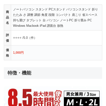
ノートパソコン スタンド PCスタンド パソコンスタンド 折り
商
たたみ さ 調整 調節 角度 段階 コンパクト 肩こり 省スペース
品
持ち運び タブレット 台 パソコン ノートPC 折り畳み PC
名
Windows Macbook iPad 譜面台 放熱
評
⭐⭐⭐⭐ /5.0（件）
価
価
1,000円
格
特徴・機能