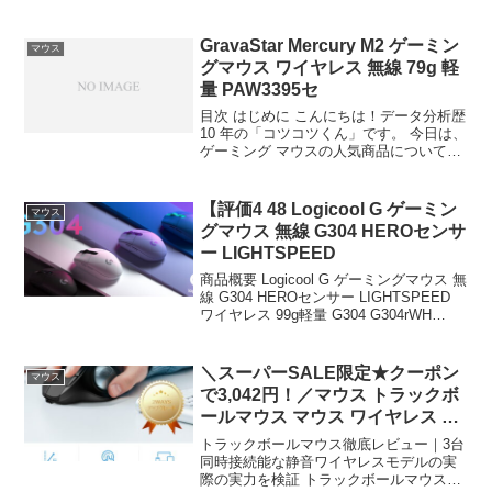
トップ環境において、マウスはもはや欠
かすことのできないポインティングデバ
イスである。有线マウスでは配線が邪
GravaStar Mercury M2 ゲーミン
マウス
魔...
グマウス ワイヤレス 無線 79g 軽
量 PAW3395セ
目次 はじめに こんにちは！データ分析歴
10 年の「コツコツくん」です。 今日は、
ゲーミング マウスの人気商品について徹
底分析します。 「ゲーミング マウスが気
になる」「本当に買うべき？」「失敗し
たくない」という方、必見です！ この記
【評価4 48 Logicool G ゲーミン
マウス
事で...
グマウス 無線 G304 HEROセンサ
ー LIGHTSPEED
商品概要 Logicool G ゲーミングマウス 無
線 G304 HEROセンサー LIGHTSPEED
ワイヤレス 99g軽量 G304 G304rWH
G304-BL G304-LC G304MN 国内 2年間無
償のレビューをお届けしま...
＼スーパーSALE限定★クーポン
マウス
で3,042円！／マウス トラックボ
ールマウス マウス ワイヤレス ト
ラック
トラックボールマウス徹底レビュー｜3台
同時接続能な静音ワイヤレスモデルの実
際の実力を検証 トラックボールマウス