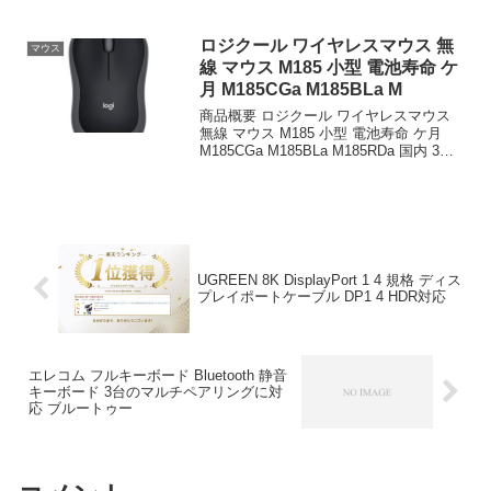
は、従のマウスと異なり本体を動かさず
に親指や人差し指でボールを転がすだけ
でカーソルを操作できる入力デバイス
ロジクール ワイヤレスマウス 無
マウス
だ。狭いデスクスペースで...
線 マウス M185 小型 電池寿命 ケ
月 M185CGa M185BLa M
商品概要 ロジクール ワイヤレスマウス
無線 マウス M185 小型 電池寿命 ケ月
M185CGa M185BLa M185RDa 国内 3年
間無償のレビューをお届けします。 商品
名 ロジクール ワイヤレスマウス 無線 マ
ウス M185 ...
UGREEN 8K DisplayPort 1 4 規格 ディス
プレイポートケーブル DP1 4 HDR対応
エレコム フルキーボード Bluetooth 静音
キーボード 3台のマルチペアリングに対
応 ブルートゥー