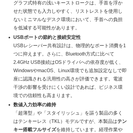
グラフ式特有の浅いキーストロークは、手首を浮か
せた状態でも入力しやすく、リストレストを使用し
ないミニマルなデスク環境において、手首への負担
を低減する可能性があります。
USBポートの節約と接続安定性
USBレシーバー共有設計は、物理的なポート消費を1
つに抑えます。さらに、Bluetooth方式に比べて
2.4GHz USB接続はOSドライバへの依存度が低く、
WindowsやmacOS、Linux環境でも追加設定なしで即
座に認識される汎用性の高さが評価できます。電波
干渉の影響を受けにくい設計であれば、ビジネス環
境での信頼性も高まります。
数値入力効率の維持
「超薄型」や「スタイリッシュ」を謳う製品の多く
はテンキーレス（TKL）モデルですが、本製品は
テン
キー搭載フルサイズ
を維持しています。経理作業や