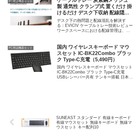
ケーブルトレー 炭素鋼メッシュ
PC周辺機器セット
製 通気性 クランプ式 置くだけ 掛
けるだけ デスク下収納 配線隠し
ブラッ
デスク下の熱問題と配線混乱を解決す
る：EVICIV ケーブルトレー技術レビュー
ワークスペースにおける配線管理は、単
なる見栄えの問題ではなく、機器の放熱
やメンテナンス性に関わる重要な要素で
ある。特にデスク下に電源タップやアダ
国内 ワイヤレスキーボード マウ
PC周辺機器セット
プターを無造作に配...
スセット IC-BK22Combo ブラッ
ク Type-C充電（5,490円）
国内 ワイヤレスキーボード マウスセット
IC-BK22Combo ブラック Type-C充電
USBレシーバー共有 テンキー搭載 日本語
配列 超薄型 パンタグラフ式 DPI調節可能
レビューデスクトップ環境における入力
デバイスの選定は、作...
SUNEAST スタンダード 有線キーボード
有線マウスセット 無線キーボード 無線マ
ウスセット キー配列10