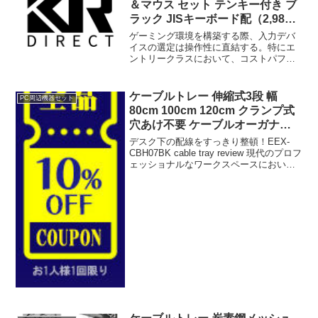
＆マウス セット テンキー付き ブ
ラック JISキーボード配（2,980
円）
ゲーミング環境を構築する際、入力デバ
イスの選定は操作性に直結する。特にエ
ントリークラスにおいて、コストパフォ
ーマンスと基本性能のバランスは重要
だ。今回検証を行うのは、PASOUL ゲー
ミングキーボード＆マウス セット テンキ
ケーブルトレー 伸縮式3段 幅
PC周辺機器セット
ー付き ブラック...
80cm 100cm 120cm クランプ式
穴あけ不要 ケーブルオーガナイ
ザー
デスク下の配線をすっきり整頓！EEX-
CBH07BK cable tray review 現代のプロフ
ェッショナルなワークスペースにおい
て、デスク上の機器配置やケーブル管理
は工作效率と心理的舒适性の両面に大き
く影響する要素である。モニター、...