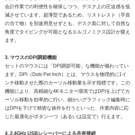
会計作業での利便性を確保しつつ、デスク上の圧迫感を低
減させています。超薄型であるため、リストレスト（手首
の当て物）を別途用意せずとも、デスク面に対して自然な
角度でタイピングが可能となるエルゴノミクス設計が窺え
ます。
3. マウスのDPI調節機能
セットのマウスには「DPI調節可能」な機能が備わってい
ます。DPI（Dots Per Inch）とは、マウスを物理的に1イ
ンチ移動させた際のカーソル移動量を示す指標です。この
機能により、高精細な4Kモニター環境ではDPIを上げてカ
ーソル移動を効率的に行い、細かいグラフィック編集時に
はDPIを下げて精密な操作を行うといった、作業内容に応
じた最適化がボタン一つ（あるいは設定で）行えます。
4. 2.4GHz USBレシーバーによる共有接続