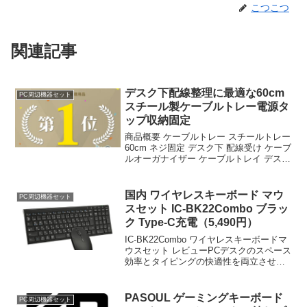
こつこつ
関連記事
デスク下配線整理に最適な60cm
PC周辺機器セット
スチール製ケーブルトレー電源タ
ップ収納固定
商品概要 ケーブルトレー スチールトレー
60cm ネジ固定 デスク下 配線受け ケーブ
ルオーガナイザー ケーブルトレイ デスク
固定 電源タップ 収納 隠し 配線整理 配線
トレー 整理 ケーブルラックのレビューを
お届けします。 商品名 ケー...
国内 ワイヤレスキーボード マウ
PC周辺機器セット
スセット IC-BK22Combo ブラッ
ク Type-C充電（5,490円）
IC-BK22Combo ワイヤレスキーボードマ
ウスセット レビューPCデスクのスペース
効率とタイピングの快適性を両立させる
周辺機器は、現代のワークスタイルにお
いて不可欠である。今回取り上げる「国
内 ワイヤレスキーボード マウスセット
PASOUL ゲーミングキーボード
PC周辺機器セット
IC...