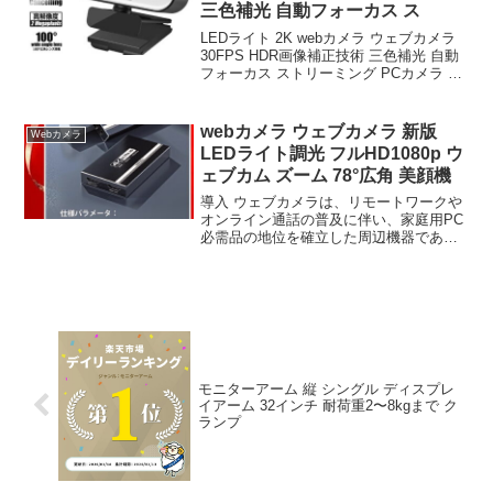
三色補光 自動フォーカス ス
LEDライト 2K webカメラ ウェブカメラ
30FPS HDR画像補正技術 三色補光 自動
フォーカス ストリーミング PCカメラ 美
顔機能 自動光補正 外付けウェブカメラ
ライブ配信 在宅勤務 ビデオ通話 テレワ
ーク オンライン授業 議...
webカメラ ウェブカメラ 新版
Webカメラ
LEDライト調光 フルHD1080p ウ
ェブカム ズーム 78°広角 美顔機
導入 ウェブカメラは、リモートワークや
オンライン通話の普及に伴い、家庭用PC
必需品の地位を確立した周辺機器であ
る。映像品質の上、降噪技術の進化、そ
して多様な用途への適応が求められる
中、「webカメラ ウェブカメラ 新版 LED
ライト調光 フ...
モニターアーム 縦 シングル ディスプレ
イアーム 32インチ 耐荷重2〜8kgまで ク
ランプ