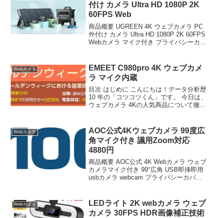
付け カメラ Ultra HD 1080P 2K
60FPS Web
商品概要 UGREEN 4K ウェブカメラ PC
外付け カメラ Ultra HD 1080P 2K 60FPS
Webカメラ マイク付き プライバシーカバ
ー 70° Fov PDAF オートフォーカス USB
A＆USB C アダプター ...
EMEET C980pro 4K ウェブカメ
Webカメラ
ラ マイク内蔵
目次 はじめに こんにちは！データ分析歴
10 年の「コツコツくん」です。 今日は、
ウェブカメラ 4Kの人気商品について徹底
分析します。 「ウェブカメラ 4Kが気に
なる」「本当に買うべき？」「失敗した
くない」という方、必見です！ この記事
AOC公式4Kウェブカメラ 99度広
Webカメラ
で...
角マイク付き 議用Zoom対応
4880円
商品概要 AOC公式 4K Webカメラ ウェブ
カメラマイク付き 99°広角 USB即挿即用
usbカメラ webcam プライバシーカバー
ノイズキャンセル 自動光線補正 議用Web
カメラ Streaming & Zoom 対応 パソコ
ン...
LEDライト 2K webカメラ ウェブ
Webカメラ
カメラ 30FPS HDR画像補正技術