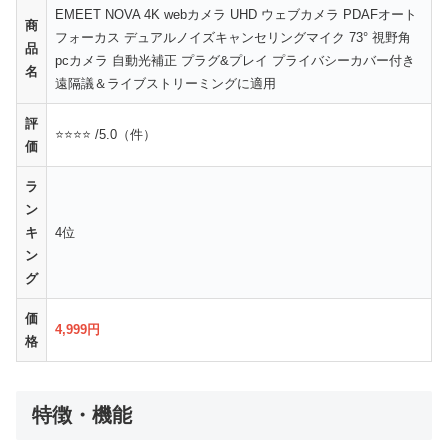
EMEET NOVA 4K webカメラ UHD ウェブカメラ PDAFオート
商
フォーカス デュアルノイズキャンセリングマイク 73° 視野角
品
pcカメラ 自動光補正 プラグ&プレイ プライバシーカバー付き
名
遠隔議＆ライブストリーミングに適用
評
⭐⭐⭐⭐ /5.0（件）
価
ラ
ン
キ
4位
ン
グ
価
4,999円
格
特徴・機能