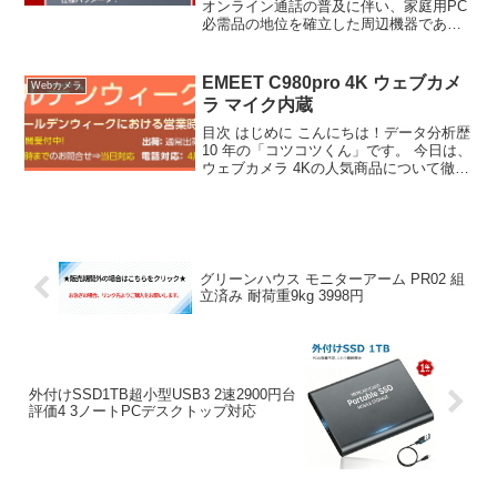
オンライン通話の普及に伴い、家庭用PC
必需品の地位を確立した周辺機器であ
る。映像品質の上、降噪技術の進化、そ
して多様な用途への適応が求められる
中、「webカメラ ウェブカメラ 新版 LED
EMEET C980pro 4K ウェブカメ
Webカメラ
ライト調光 フ...
ラ マイク内蔵
目次 はじめに こんにちは！データ分析歴
10 年の「コツコツくん」です。 今日は、
ウェブカメラ 4Kの人気商品について徹底
分析します。 「ウェブカメラ 4Kが気に
なる」「本当に買うべき？」「失敗した
くない」という方、必見です！ この記事
で...
グリーンハウス モニターアーム PR02 組
立済み 耐荷重9kg 3998円
外付けSSD1TB超小型USB3 2速2900円台
評価4 3ノートPCデスクトップ対応