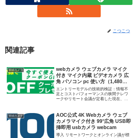
こつこつ
関連記事
webカメラ ウェブカメラ マイク
Webカメラ
付き マイク内蔵 ビデオカメラ 広
角 パソコン pc 使い方（1,480
円）
エントリーモデルの技術的検証：情報不
足とコストパフォーマンスの狭間テレワ
ークやリモート会議が定着した現在、
Webカメラはパソコン周辺の必須アイテ
ムとなっている。今回検証するのは、楽
天市場にて1,480円（送料無料）という極
AOC公式 4K Webカメラ ウェブ
Webカメラ
めて低い価格帯で販...
カメラマイク付き 99°広角 USB即
挿即用 usbカメラ webcam
導入 リモートワークとオンライン議が標