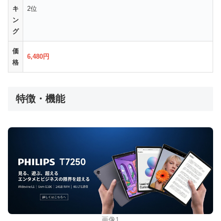
キ
2位
ン
グ
価
6,480円
格
特徴・機能
画像1