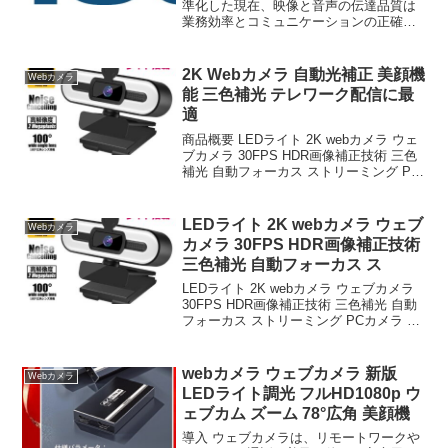
準化した現在、映像と音声の伝達品質は
業務効率とコミュニケーションの正確性
に直結する。AOC公式 4K Webカメラ ウ
ェブカメラマイク付き 99°広角 USB即挿
即用 usbカメラ webcam プライ...
2K Webカメラ 自動光補正 美顔機
Webカメラ
能 三色補光 テレワーク配信に最
適
商品概要 LEDライト 2K webカメラ ウェ
ブカメラ 30FPS HDR画像補正技術 三色
補光 自動フォーカス ストリーミング PC
カメラ 美顔機能 自動光補正 外付けウェ
ブカメラ ライブ配信 在宅勤務 ビデオ通
話 テレワーク オンライ...
LEDライト 2K webカメラ ウェブ
Webカメラ
カメラ 30FPS HDR画像補正技術
三色補光 自動フォーカス ス
LEDライト 2K webカメラ ウェブカメラ
30FPS HDR画像補正技術 三色補光 自動
フォーカス ストリーミング PCカメラ 美
顔機能 自動光補正 外付けウェブカメラ
ライブ配信 在宅勤務 ビデオ通話 テレワ
ーク オンライン授業 議...
webカメラ ウェブカメラ 新版
Webカメラ
LEDライト調光 フルHD1080p ウ
ェブカム ズーム 78°広角 美顔機
導入 ウェブカメラは、リモートワークや