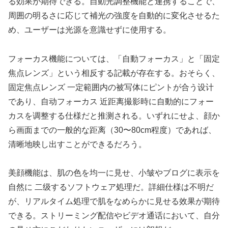
る効果が期待できる。自動光調整機能と連携することで、
周囲の明るさに応じて補光の強度を自動的に変化させるた
め、ユーザーは光源を意識せずに使用する。
フォーカス機能については、「自動フォーカス」と「固定
焦点レンズ」という相反する記載が存在する。おそらく、
固定焦点レンズ 一定範囲内の被写体にピントが合う设计
であり、自动フォーカス 近距离撮影時に自動的にフォー
カスを调整する仕様だと推测される。いずれにせよ、顔か
ら画面までの一般的な距离（30〜80cm程度）であれば、
清晰地映し出すことができるだろう。
美顔機能は、肌の色を均一に見せ、小皱やブログに表示を
自然に 二级するソフトウェア処理だ。詳細仕様は不明だ
が、リアルタイム処理で肌をなめらかに見せる效果が期待
できる。ストリーミング配信やビデオ通话において、自分