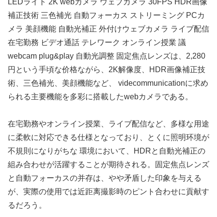
LEDライト 2K webカメラ ウェブカメラ 30FPS HDR画像
補正技術 三色補光 自動フォーカス ストリーミング PCカ
メラ 美顔機能 自動光補正 外付けウェブカメラ ライブ配信
在宅勤務 ビデオ通話 テレワーク オンライン授業 議
webcam plug&play 自動光調整 固定焦点レンズは、2,280
円という手頃な价格ながら、2K解像度、HDR画像補正技
術、三色補光、美顔機能など、 videcommunicationに求め
られる主要機能を多彩に搭載したwebカメラである。
在宅勤務やオンライン授業、ライブ配信など、多様な用途
に柔軟に対応できる仕様となっており、とくに照明环境が
不規則になりがちな 環境において、HDRと自動光補正の
組み合わせが活躍することが期待される。固定焦点レンズ
と自動フォーカスの并存は、やや矛盾した印象を与える
が、実際の使用では近距离撮影時のピント合わせに貢献す
るだろう。