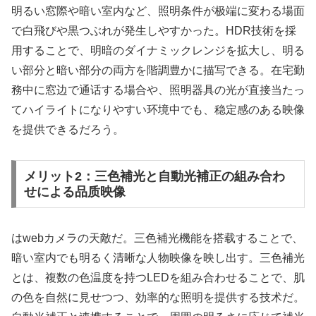
明るい窓際や暗い室内など、照明条件が极端に変わる場面
で白飛びや黒つぶれが発生しやすかった。HDR技術を採
用することで、明暗のダイナミックレンジを拡大し、明る
い部分と暗い部分の両方を階調豊かに描写できる。在宅勤
務中に窓边で通话する場合や、照明器具の光が直接当たっ
てハイライトになりやすい环境中でも、稳定感のある映像
を提供できるだろう。
メリット2：三色補光と自動光補正の組み合わ
せによる品质映像
はwebカメラの天敵だ。三色補光機能を搭载することで、
暗い室内でも明るく清晰な人物映像を映し出す。三色補光
とは、複数の色温度を持つLEDを組み合わせることで、肌
の色を自然に見せつつ、効率的な照明を提供する技术だ。