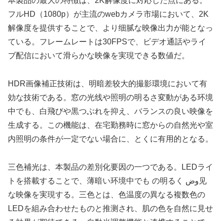
本製品の最大の特徴は、2K解像度に対応した点にある。
フルHD（1080p）が主流のwebカメラ市場において、2K
解像度を提供することで、より细腻な映像出力が能となっ
ている。フレームレートは30FPSで、ビデオ通話やライ
ブ配信において滑らかな映像を実現できる数値だ。
HDR画像補正技術は、明暗差较大的撮影環境において有
効な技術である。窓の光线や照明の明るさ変動がある环境
中でも、白飛びや黒つぶれを抑え、バランスの良い映像を
生成する。この機能は、在宅勤務時に窓からの自然光や室
内照明の条件が一定でない場合に、とくに有用的となる。
三色補光は、本製品の差別化要因の一つである。LEDライ
トを搭載することで、薄暗い环境中でも の明るく وض见
な映像を実現する。三色とは、色温度の異なる複数色の
LEDを組み合わせたものと推测され、肌の色を自然に見せ