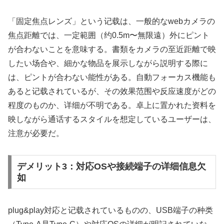
「固定焦点レンズ」という记载は、一般的なwebカメラの
焦点距離では、一定範囲（约0.5m〜無限遠）外にピント
が合わないことを意味する。書類をカメラの至近距離で映
したい场合や、細かな物品を展示しながら説明する際に
は、ピントが合わない能性がある。自動フォーカス機能も
あると记载されているが、その效果范围や反应速度がどの
程度のものか、详细が不明である。卓上に置かれた资料を
映しながら通话するスタイルを想定しているユーザーは、
注意が必要だ。
デメリット3：対応OSや接続端子の详细信息欠
如
plug&play対応と记载されているものの、USB端子の种类