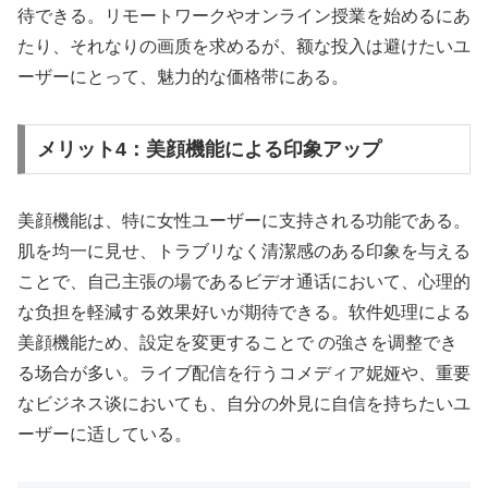
待できる。リモートワークやオンライン授業を始めるにあ
たり、それなりの画质を求めるが、额な投入は避けたいユ
ーザーにとって、魅力的な価格带にある。
メリット4：美顔機能による印象アップ
美顔機能は、特に女性ユーザーに支持される功能である。
肌を均一に見せ、トラブリなく清潔感のある印象を与える
ことで、自己主張の場であるビデオ通话において、心理的
な负担を軽減する效果好いが期待できる。软件処理による
美顔機能ため、設定を変更することで の強さを调整でき
る场合が多い。ライブ配信を行うコメディア妮娅や、重要
なビジネス谈においても、自分の外見に自信を持ちたいユ
ーザーに适している。