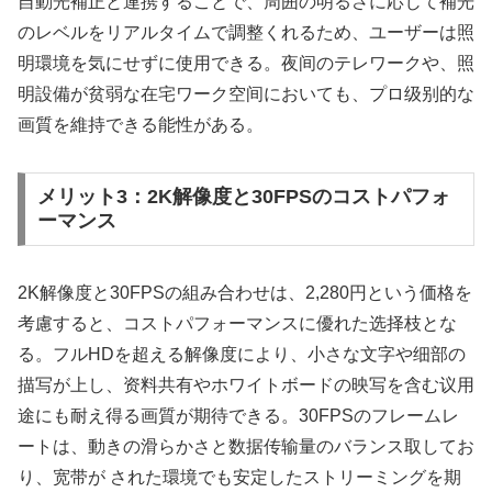
自動光補正と連携することで、周囲の明るさに応じて補光
のレベルをリアルタイムで調整くれるため、ユーザーは照
明環境を気にせずに使用できる。夜间のテレワークや、照
明設備が贫弱な在宅ワーク空间においても、プロ级别的な
画質を維持できる能性がある。
メリット3：2K解像度と30FPSのコストパフォ
ーマンス
2K解像度と30FPSの組み合わせは、2,280円という価格を
考慮すると、コストパフォーマンスに優れた选择枝とな
る。フルHDを超える解像度により、小さな文字や细部の
描写が上し、资料共有やホワイトボードの映写を含む议用
途にも耐え得る画質が期待できる。30FPSのフレームレ
ートは、動きの滑らかさと数据传输量のバランス取してお
り、宽带が された環境でも安定したストリーミングを期