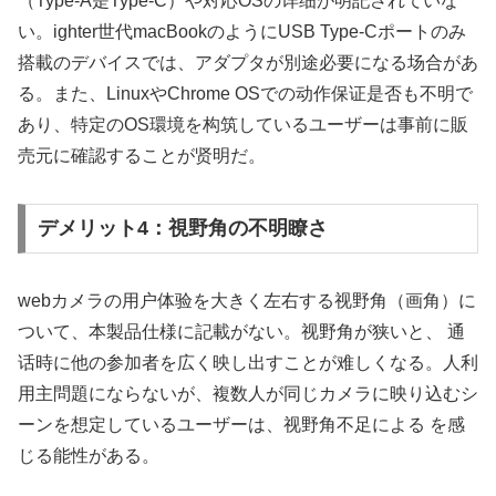
（Type-A是Type-C）や対応OSの详细が明記されていな
い。ighter世代macBookのようにUSB Type-Cポートのみ
搭載のデバイスでは、アダプタが別途必要になる场合があ
る。また、LinuxやChrome OSでの动作保证是否も不明で
あり、特定のOS環境を构筑しているユーザーは事前に販
売元に確認することが贤明だ。
デメリット4：視野角の不明瞭さ
webカメラの用户体验を大きく左右する视野角（画角）に
ついて、本製品仕様に記載がない。视野角が狭いと、 通
话時に他の参加者を広く映し出すことが难しくなる。人利
用主問題にならないが、複数人が同じカメラに映り込むシ
ーンを想定しているユーザーは、视野角不足による を感
じる能性がある。