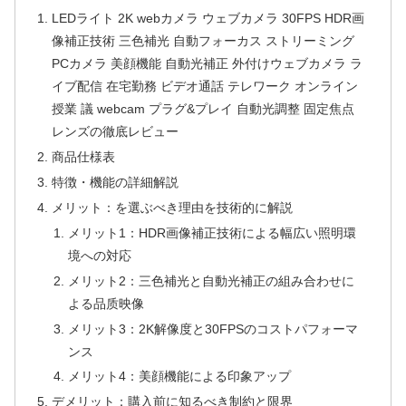
LEDライト 2K webカメラ ウェブカメラ 30FPS HDR画
像補正技術 三色補光 自動フォーカス ストリーミング
PCカメラ 美顔機能 自動光補正 外付けウェブカメラ ラ
イブ配信 在宅勤務 ビデオ通話 テレワーク オンライン
授業 議 webcam プラグ&プレイ 自動光調整 固定焦点
レンズの徹底レビュー
商品仕様表
特徴・機能の詳細解説
メリット：を選ぶべき理由を技術的に解説
メリット1：HDR画像補正技術による幅広い照明環
境への対応
メリット2：三色補光と自動光補正の組み合わせに
よる品质映像
メリット3：2K解像度と30FPSのコストパフォーマ
ンス
メリット4：美顔機能による印象アップ
デメリット：購入前に知るべき制約と限界