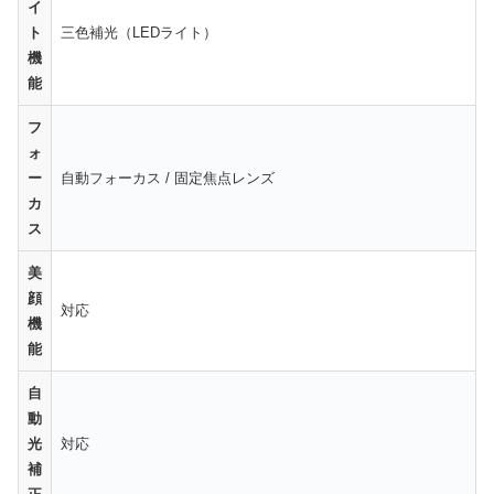
イ
ト
三色補光（LEDライト）
機
能
フ
ォ
ー
自動フォーカス / 固定焦点レンズ
カ
ス
美
顔
対応
機
能
自
動
光
対応
補