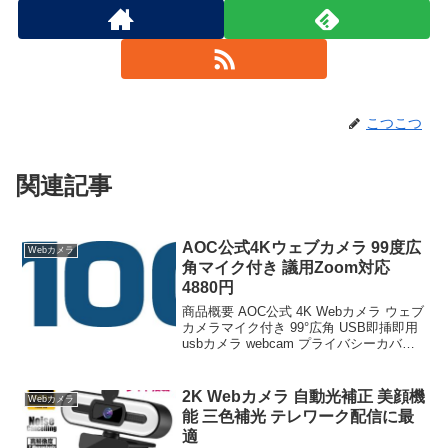
こつこつ
関連記事
AOC公式4Kウェブカメラ 99度広
Webカメラ
角マイク付き 議用Zoom対応
4880円
商品概要 AOC公式 4K Webカメラ ウェブ
カメラマイク付き 99°広角 USB即挿即用
usbカメラ webcam プライバシーカバー
ノイズキャンセル 自動光線補正 議用Web
カメラ Streaming & Zoom 対応 パソコ
ン...
2K Webカメラ 自動光補正 美顔機
Webカメラ
能 三色補光 テレワーク配信に最
適