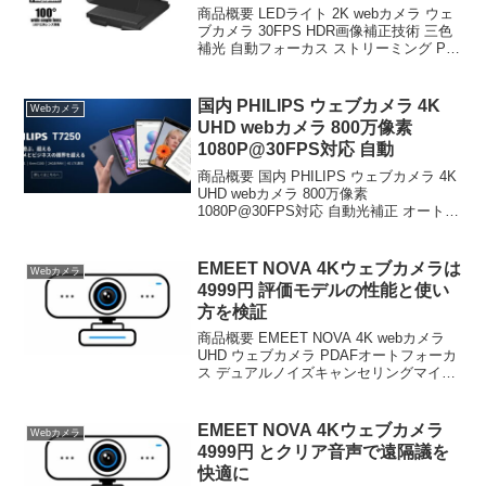
商品概要 LEDライト 2K webカメラ ウェ
ブカメラ 30FPS HDR画像補正技術 三色
補光 自動フォーカス ストリーミング PC
カメラ 美顔機能 自動光補正 外付けウェ
ブカメラ ライブ配信 在宅勤務 ビデオ通
話 テレワーク オンライ...
国内 PHILIPS ウェブカメラ 4K
Webカメラ
UHD webカメラ 800万像素
1080P@30FPS対応 自動
商品概要 国内 PHILIPS ウェブカメラ 4K
UHD webカメラ 800万像素
1080P@30FPS対応 自動光補正 オートフ
ォーカス 95°視野角 内蔵マイク プライバ
シーカバー パソコン用カメラ ビデオ議
オンライン授業 ライ...
EMEET NOVA 4Kウェブカメラは
Webカメラ
4999円 評価モデルの性能と使い
方を検証
商品概要 EMEET NOVA 4K webカメラ
UHD ウェブカメラ PDAFオートフォーカ
ス デュアルノイズキャンセリングマイク
73° 視野角 pcカメラ 自動光補正 プラグ&
プレイ プライバシーカバー付き 遠隔議＆
ライブストリーミ...
EMEET NOVA 4Kウェブカメラ
Webカメラ
4999円 とクリア音声で遠隔議を
快適に