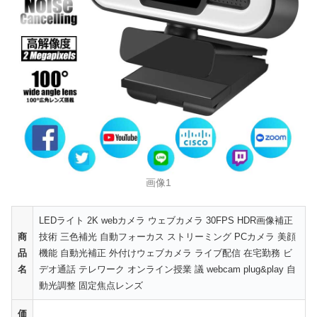
画像1
LEDライト 2K webカメラ ウェブカメラ 30FPS HDR画像補正
商
技術 三色補光 自動フォーカス ストリーミング PCカメラ 美顔
品
機能 自動光補正 外付けウェブカメラ ライブ配信 在宅勤務 ビ
名
デオ通話 テレワーク オンライン授業 議 webcam plug&play 自
動光調整 固定焦点レンズ
価