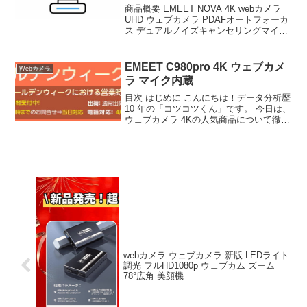
商品概要 EMEET NOVA 4K webカメラ
UHD ウェブカメラ PDAFオートフォーカ
ス デュアルノイズキャンセリングマイク
73° 視野角 pcカメラ 自動光補正 プラグ&
プレイ プライバシーカバー付き 遠隔議＆
ライブストリーミ...
EMEET C980pro 4K ウェブカメ
Webカメラ
ラ マイク内蔵
目次 はじめに こんにちは！データ分析歴
10 年の「コツコツくん」です。 今日は、
ウェブカメラ 4Kの人気商品について徹底
分析します。 「ウェブカメラ 4Kが気に
なる」「本当に買うべき？」「失敗した
くない」という方、必見です！ この記事
で...
webカメラ ウェブカメラ 新版 LEDライト
調光 フルHD1080p ウェブカム ズーム
78°広角 美顔機