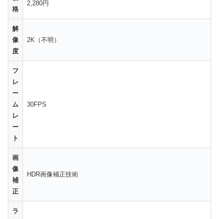
2,280円
格
解
像
2K（不明）
度
フ
レ
ー
ム
30FPS
レ
ー
ト
画
像
HDR画像補正技術
補
正
ラ