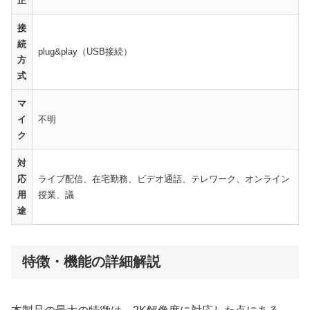
正
接
続
plug&play（USB接続）
方
式
マ
イ
不明
ク
対
応
ライブ配信、在宅勤務、ビデオ通話、テレワーク、オンライン
用
授業、議
途
特徴・機能の詳細解説