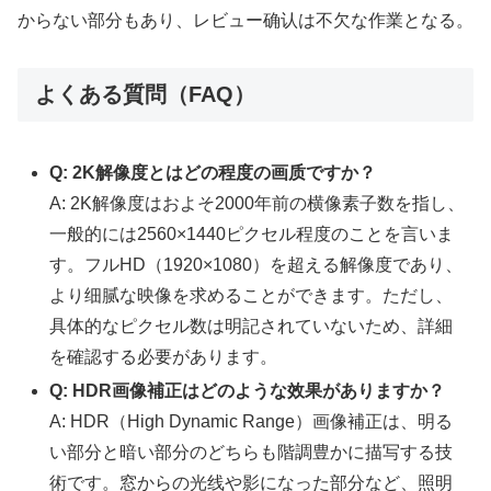
からない部分もあり、レビュー确认は不欠な作業となる。
よくある質問（FAQ）
Q: 2K解像度とはどの程度の画质ですか？
A: 2K解像度はおよそ2000年前の横像素子数を指し、
一般的には2560×1440ピクセル程度のことを言いま
す。フルHD（1920×1080）を超える解像度であり、
より细腻な映像を求めることができます。ただし、
具体的なピクセル数は明記されていないため、詳細
を確認する必要があります。
Q: HDR画像補正はどのような效果がありますか？
A: HDR（High Dynamic Range）画像補正は、明る
い部分と暗い部分のどちらも階調豊かに描写する技
術です。窓からの光线や影になった部分など、照明