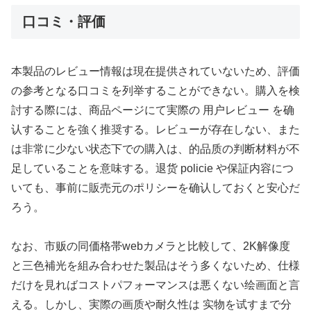
口コミ・評価
本製品のレビュー情報は現在提供されていないため、評価
の参考となる口コミを列举することができない。購入を検
討する際には、商品ページにて実際の 用户レビュー を确
认することを強く推奨する。レビューが存在しない、また
は非常に少ない状态下での購入は、的品质の判断材料が不
足していることを意味する。退货 policie や保証内容につ
いても、事前に販売元のポリシーを确认しておくと安心だ
ろう。
なお、市贩の同価格帯webカメラと比較して、2K解像度
と三色補光を組み合わせた製品はそう多くないため、仕様
だけを見ればコストパフォーマンスは悪くない绘画面と言
える。しかし、実際の画质や耐久性は 实物を试すまで分