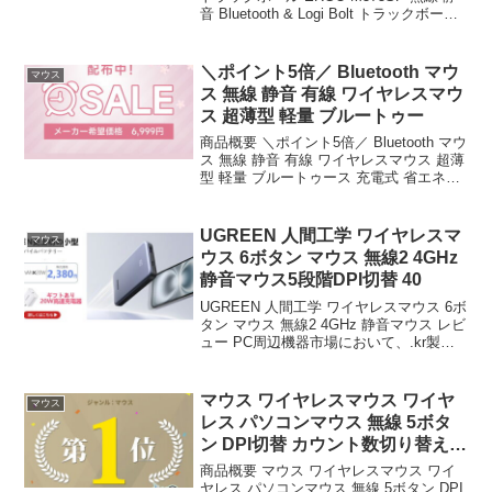
音 Bluetooth & Logi Bolt トラックボール
マウス ワイヤレス マウス windows mac
iPad M575SPda 国内 1年...
＼ポイント5倍／ Bluetooth マウ
マウス
ス 無線 静音 有線 ワイヤレスマウ
ス 超薄型 軽量 ブルートゥー
商品概要 ＼ポイント5倍／ Bluetooth マウ
ス 無線 静音 有線 ワイヤレスマウス 超薄
型 軽量 ブルートゥース 充電式 省エネル
ギー 2 4GHz 3DPIモード 光学式 感度
Mac Windows surface Micros...
UGREEN 人間工学 ワイヤレスマ
マウス
ウス 6ボタン マウス 無線2 4GHz
静音マウス5段階DPI切替 40
UGREEN 人間工学 ワイヤレスマウス 6ボ
タン マウス 無線2 4GHz 静音マウス レビ
ュー PC周辺機器市場において、.kr製品
が話題となっています。その中の一つ
が、深圳市に本社を置くデジタルアクセ
サリー大手UGREEN Group...
マウス ワイヤレスマウス ワイヤ
マウス
レス パソコンマウス 無線 5ボタ
ン DPI切替 カウント数切り替え
右利
商品概要 マウス ワイヤレスマウス ワイ
ヤレス パソコンマウス 無線 5ボタン DPI