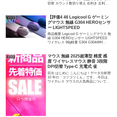
切替 カウント数切り替え 右利き 左利き
多ボタンマウス ブルーLEDセンサー 戻る
進む カウント切り替え 左右対称 強のレ
ビューをお届けします。 商品名...
【評価4 48 Logicool G ゲーミン
マウス
グマウス 無線 G304 HEROセンサ
ー LIGHTSPEED
商品概要 Logicool G ゲーミングマウス 無
線 G304 HEROセンサー LIGHTSPEED
ワイヤレス 99g軽量 G304 G304rWH
G304-BL G304-LC G304MN 国内 2年間無
償のレビューをお届けしま...
マウス 無線 2025超薄型 精度 感
マウス
度 ワイヤレスマウス 静音 3段階
DPI切替 Type-C 充電式 省
目次 はじめに こんにちは！データ分析歴
10 年の「コツコツくん」です。 今日は、
ワイヤレス マウスの人気商品について徹
底分析します。 「ワイヤレス マウスが気
になる」「本当に買うべき？」「失敗し
たくない」という方、必見です！ この記
事で...