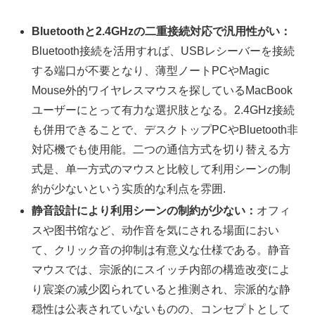
Bluetoothと2.4GHzの二重接続対応で汎用性がい：
Bluetooth接続を活用すれば、USBレシーバーを接続
する端口が不要となり、薄型ノートPCやMagic
Mouse外的ワイヤレスマウスを探しているMacBook
ユーザーにとって有力な選択肢となる。2.4GHz接続
も併用できることで、デスクトップPCやBluetooth非
対応機でも使用能。二つの通信方式を切り替える方
式是、单一方式のマウスと比較して利用シーンの制
約が少ないという实质的な利点を雰囲.
静音設計により利用シーンの制約が少ない：
オフィ
スや图书馆など、动作音を気にされる場面におい
て、クリック音の抑制は有意义な仕様である。静音
マウスでは、宗派的にスイッチ内部の構造改变によ
り宸楽の减少図られていると推测され、宗派的な静
穏性は公表されていないものの、コンセプトとして