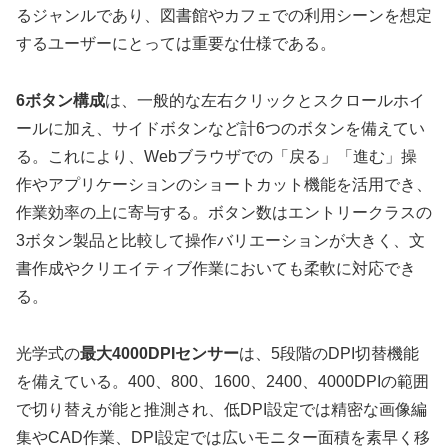
るジャンルであり、図書館やカフェでの利用シーンを想定
するユーザーにとっては重要な仕様である。
6ボタン構成
は、一般的な左右クリックとスクロールホイ
ールに加え、サイドボタンなど計6つのボタンを備えてい
る。これにより、Webブラウザでの「戻る」「進む」操
作やアプリケーションのショートカット機能を活用でき、
作業効率の上に寄与する。ボタン数はエントリークラスの
3ボタン製品と比較して操作バリエーションが大きく、文
書作成やクリエイティブ作業においても柔軟に対応でき
る。
光学式の
最大4000DPIセンサー
は、5段階のDPI切替機能
を備えている。400、800、1600、2400、4000DPIの範囲
で切り替えが能と推測され、低DPI設定では精密な画像編
集やCAD作業、DPI設定では広いモニター面積を素早く移