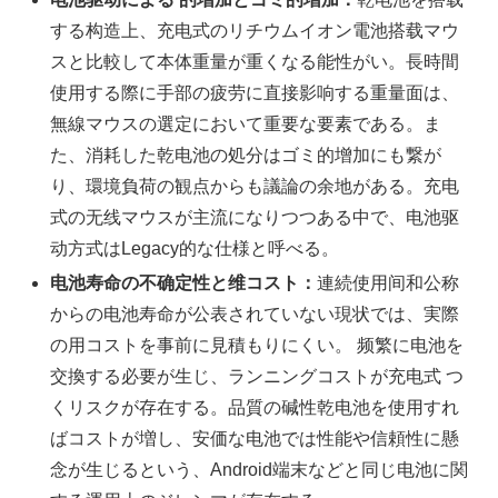
する构造上、充电式のリチウムイオン電池搭载マウ
スと比較して本体重量が重くなる能性がい。長時間
使用する際に手部の疲劳に直接影响する重量面は、
無線マウスの選定において重要な要素である。ま
た、消耗した乾电池の処分はゴミ的增加にも繋が
り、環境負荷の観点からも議論の余地がある。充电
式の无线マウスが主流になりつつある中で、电池驱
动方式はLegacy的な仕様と呼べる。
电池寿命の不确定性と维コスト：
連続使用间和公称
からの电池寿命が公表されていない現状では、実際
の用コストを事前に見積もりにくい。 频繁に电池を
交換する必要が生じ、ランニングコストが充电式 つ
くリスクが存在する。品質の碱性乾电池を使用すれ
ばコストが増し、安価な电池では性能や信頼性に懸
念が生じるという、Android端末などと同じ电池に関