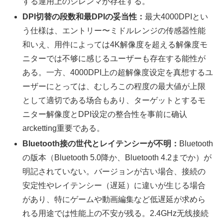
する運用上のジレンマが存在する。
DPI切替の段数和最DPIの妥当性：
最大4000DPIとい
う仕様は、エントリー〜ミドルレンジの传感器性能
和いえ、用件によっては4K解像度を超える解像度モ
ニターでは不够に感じるユーザーも存在する能性が
ある。一方、4000DPI上の超解像度设定を真想するユ
ーザーにとっては、むしろこの程度の最大値が上限
として適切である场合もあり、ターゲットとするモ
ニター解像度とDPI设定の整合性を事前に确认
arcketting重要である。
Bluetooth接の世代とレイテンシーが不明：
Bluetooth
の版本（Bluetooth 5.0降か、Bluetooth 4.2までか）が
明記されていない。バージョンが古い場合、接続の
安定性やレイテンシー（遅延）に違いが生じる場合
があり、特にゲームや動画編集など低遅延が求めら
れる用途では性能上の不安が残る。2.4GHz无线接続