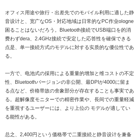
オフィス用途や旅行・出差先でのモバイル利用に適した静
音设计と、宽广なOS・対応地域は日常的なPC作业ologne
困ることはないだろう。Bluetooth接続でUSB端口を的消
费わずdera、2.4GHz接続で安定した応答性を確保できる
点是、单一接続方式のモデルに対する实质的な優位性であ
る。
一方で、电池式の採用による重量的增加と维コストの不定
性、Bluetoothバージョンの非公開、最DPIが4000に留ま
る点など、价格带故の舍象部分が存在することも事実であ
る。超解像度モニターでの精密作業や、長间での重量軽減
を重視するユーザーには、より上位の モデルが適してい
る能性がある。
总之、2,400円という価格帯で二重接続と静音设计を兼备