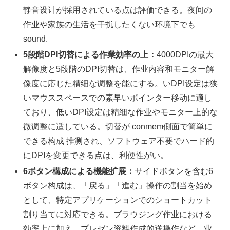
静音设计が採用されている点は評価できる。夜间の
作业や家族の生活を干扰したくない环境下でも
sound.
5段階DPI切替による作業効率の上：
4000DPIの最大
解像度と5段階のDPI切替は、作业内容和モニター解
像度に応じた精细な调整を能にする。いDPI设定は狭
いマウススペースでの素早いポインター移动に適し
ており、低いDPI设定は精细な作业やモニター上的な
微调整に适している。切替が conmem側面で简単に
できる构成 推测され、ソフトウェア不要でハード的
にDPIを変更できる点は、利便性がい。
6ボタン構成による機能扩展：
サイドボタンを含む6
ボタン构成は、「戻る」「進む」操作の割当を始め
として、特定アプリケーションでのショートカット
割り当てに対応できる。ブラウジング作业における
効率上に加え、プレゼン资料作成的送操作など、业