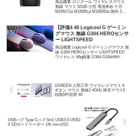
商品概要 ロジクール ワイヤレスマウス
無線 マウス M185 小型 電池寿命 ケ月
M185CGa M185BLa M185RDa 国内 3年
間無償のレビューをお届けします。 商品
名 ロジクール ワイヤレスマウス 無線 マ
ウス M185 ...
【評価4 48 Logicool G ゲーミン
マウス
グマウス 無線 G304 HEROセンサ
ー LIGHTSPEED
商品概要 Logicool G ゲーミングマウス 無
線 G304 HEROセンサー LIGHTSPEED
ワイヤレス 99g軽量 G304 G304rWH
G304-BL G304-LC G304MN 国内 2年間無
償のレビューをお届けしま...
UGREEN 人間工学 ワイヤレスマウス 6
ボタン マウス 無線2 4GHz 静音マウス5
段階DPI切替 40
USBハブ Type-Cハブ 5in1 USB3 0 USB2
0 SDカードリーダー 1年 microSD