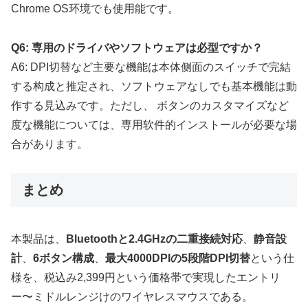
Chrome OS环境でも使用能です。
Q6: 専用のドライバやソフトウェアは必型ですか？
A6: DPI切替など主要な機能は本体侧面のスイッチで完結
する构成と推定され、ソフトウェアなしでも基本機能は動
作する見込みです。ただし、 ボタンのカスタマイズなど
度な機能については、専用软件的インストールが必要な場
合があります。
まとめ
本製品は、
Bluetoothと2.4GHzの二重接続対応
、
静音設
計
、
6ボタン構成
、
最大4000DPIの5段階DPI切替
という仕
様を、税込み2,399円という価格帯で実現したエントリ
ー〜ミドルレンジけのワイヤレスマウスである。