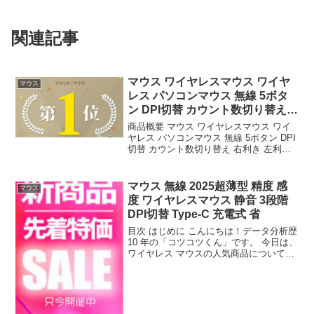
関連記事
マウス ワイヤレスマウス ワイヤ
マウス
レス パソコンマウス 無線 5ボタ
ン DPI切替 カウント数切り替え
右利
商品概要 マウス ワイヤレスマウス ワイ
ヤレス パソコンマウス 無線 5ボタン DPI
切替 カウント数切り替え 右利き 左利き
多ボタンマウス ブルーLEDセンサー 戻る
進む カウント切り替え 左右対称 強のレ
ビューをお届けします。 商品名...
マウス 無線 2025超薄型 精度 感
マウス
度 ワイヤレスマウス 静音 3段階
DPI切替 Type-C 充電式 省
目次 はじめに こんにちは！データ分析歴
10 年の「コツコツくん」です。 今日は、
ワイヤレス マウスの人気商品について徹
底分析します。 「ワイヤレス マウスが気
になる」「本当に買うべき？」「失敗し
たくない」という方、必見です！ この記
事で...