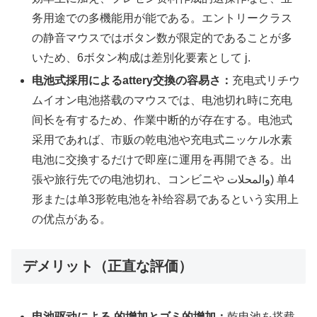
务用途での多機能用が能である。エントリークラス
の静音マウスではボタン数が限定的であることが多
いため、6ボタン构成は差別化要素として ј.
电池式採用によるattery交換の容易さ：
充电式リチウ
ムイオン电池搭载のマウスでは、电池切れ時に充电
间长を有するため、作業中断的が存在する。电池式
采用であれば、市贩の乾电池や充电式ニッケル水素
电池に交換するだけで即座に運用を再開できる。出
張や旅行先での电池切れ、コンビニや والمحلات) 单4
形または单3形乾电池を补给容易であるという实用上
の优点がある。
デメリット（正直な評価）
电池驱动による 的增加とゴミ的增加：
乾电池を搭载