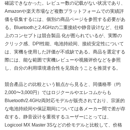
確認できなかった。レビュー数の记载がない状况であり、
Amazonや楽天市場など複数プラットフォームでの実績評
価を収集するには、個別の商品ページを参照する必要があ
る。Bluetoothと2.4GHzの二重接続や静音设计など、仕様
上のコンセプトは競合製品 化が图られているが、実際の
クリック感、DPI性能、电池持続间、接続安定性について
は、実機を使用した評価が不或缺である。商品を選定する
際には、能な範囲で実機レビューや视频评价などを参照
し、自分の利用環境適合性を见我合うことを推奨する。
競合產品との比較という観点から見ると、同価格帯（约
2,000〜3,000円）ではロジクールやエレコムからも
Bluetooth/2.4GHz両対応モデルが販売されており、宗派的
な电池持続间や保証期间については各メーカー間で差が存
在する。静音设计を重視するユーザーにとっては、
Logicool MX Master 3Sなどの价モデルと比較して、价格