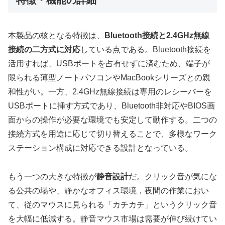
特徴・機能の詳細
本製品の核となる特徴は、
Bluetooth接続と2.4GHz無線
接続の二方式に対応
している点である。Bluetooth接続を
活用すれば、USBポートを占有せずに済むため、端子が
限られる薄型ノートパソコンやMacBookシリーズとの親
和性がい。一方、2.4GHz無線接続は専用のレシーバーを
USBポートに挿す方式であり、Bluetooth非対応やBIOS画
面からの操作が必要な環境でも安定して動作する。二つの
接続方式を用途に応じて切り替えることで、多様なワーク
ステーション構成に対応できる設計となっている。
もう一つの大きな特徴が
静音設計
だ。クリック音が気にな
る公共の場や、静かなオフィス環境，夜間の作業におい
て、従のマウスに見られる「カチカチ」というクリック音
を大幅に低減する。静音マウス市場は需要が伸び続けてい