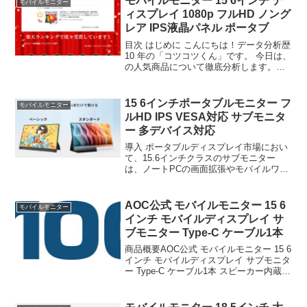
モバイルモニター 15 6インチ デ
モバイルモニター
この商品の実力...
ィスプレイ 1080p フルHD ノング
レア IPS液晶パネル ポータブ
目次 はじめに こんにちは！データ分析歴
10 年の「コツコツくん」です。 今日は、
の人気商品について徹底分析します。
「が気になる」「本当に買うべき？」
「失敗したくない」という方、必見で
す！ この記事では、楽天のデータから、
15 6インチポータブルモニター フ
モバイルモニター
この商品の実力...
ルHD IPS VESA対応 サブモニタ
ー 多デバイス対応
導入 ポータブルディスプレイ市場におい
て、15.6インチクラスのサブモニター
は、ノートPCの画面拡張やモバイルワー
ク、ゲーム機接続など多様なユースケー
スに対応する汎用性のいサイズである。
今回検証対象とするのは、モバイルモニ
AOC公式 モバイルモニター 15 6
モバイルモニター
ター 15 6イン...
インチ モバイルディスプレイ サ
ブモニター Type-C ケーブル1本
商品概要AOC公式 モバイルモニター 15 6
インチ モバイルディスプレイ サブモニタ
ー Type-C ケーブル1本 スピーカー内蔵
IPS フルHD ノングレア 軽量 薄型 Switch
PS5 Mac スマホ iPhone対応 テレワー...