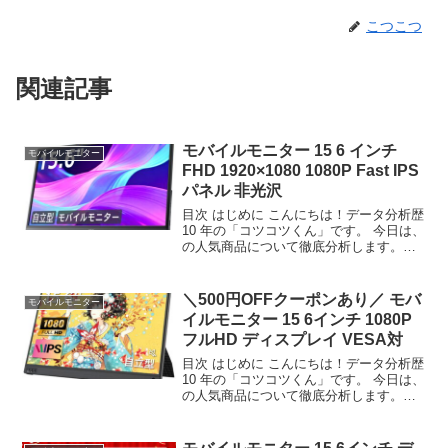
こつこつ
関連記事
モバイルモニター 15 6 インチ
モバイルモニター
FHD 1920×1080 1080P Fast IPS
パネル 非光沢
目次 はじめに こんにちは！データ分析歴
10 年の「コツコツくん」です。 今日は、
の人気商品について徹底分析します。
「が気になる」「本当に買うべき？」
「失敗したくない」という方、必見で
す！ この記事では、楽天のデータから、
＼500円OFFクーポンあり／ モバ
モバイルモニター
この商品の実力...
イルモニター 15 6インチ 1080P
フルHD ディスプレイ VESA対
目次 はじめに こんにちは！データ分析歴
10 年の「コツコツくん」です。 今日は、
の人気商品について徹底分析します。
「が気になる」「本当に買うべき？」
「失敗したくない」という方、必見で
す！ この記事では、楽天のデータから、