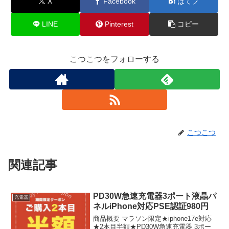
X
Facebook
はてブ
LINE
Pinterest
コピー
こつこつをフォローする
こつこつ
関連記事
PD30W急速充電器3ポート液晶パ
充電器
ネルiPhone対応PSE認証980円
商品概要 マラソン限定★iphone17e対応
★2本目半額★PD30W急速充電器 3ポー