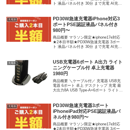
ト 液晶パネル付き 30分 まで充電 AI充電
器 30W伸縮ケーブルセット USB Type-C
ACアダプター iphone充電器 iPhone17 ...
PD30W急速充電器iPhone対応3
充電器
ポートPSE認証液晶パネル付き
980円〜
商品概要 マラソン限定★iphone17e対応
★2本目半額★PD30W急速充電器 3ポー
ト 液晶パネル付き 30分 まで充電 AI充電
器 30W伸縮ケーブルセット USB Type-C
ACアダプター iphone充電器 iPhone17 ...
USB充電器6ポート A出力 ライト
充電器
ニングケーブル付 卓上充電器
1980円
商品概要 ＼ケーブル付／ 充電器 USB充
電器 6ポート 卓上 デスクトップ 充電 最
大出力8A USB Type-A×6ポート ライトニ
ングケーブル付のレビューをお届けしま
す。 商品名 ＼ケーブル付／ 充電器 USB
充電器 6ポート 卓上...
PD30W急速充電器3ポート
充電器
iPhoneiPad対応PSE認証液晶パ
ネル付き980円〜
商品概要 マラソン限定★iphone17e対応
★2本目半額★PD30W急速充電器 3ポー