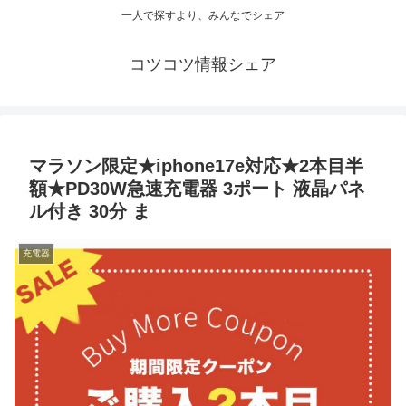
一人で探すより、みんなでシェア
コツコツ情報シェア
マラソン限定★iphone17e対応★2本目半
額★PD30W急速充電器 3ポート 液晶パネ
ル付き 30分 ま
充電器