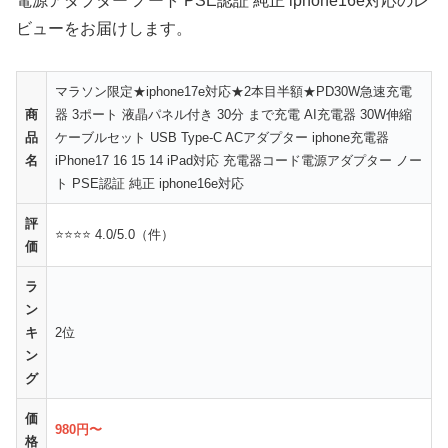
電源アダプター ノート PSE認証 純正 iphone16e対応のレ
ビューをお届けします。
マラソン限定★iphone17e対応★2本目半額★PD30W急速充電
商
器 3ポート 液晶パネル付き 30分 まで充電 AI充電器 30W伸縮
品
ケーブルセット USB Type-C ACアダプター iphone充電器
名
iPhone17 16 15 14 iPad対応 充電器コード電源アダプター ノー
ト PSE認証 純正 iphone16e対応
評
⭐⭐⭐⭐ 4.0/5.0（件）
価
ラ
ン
キ
2位
ン
グ
価
980円〜
格