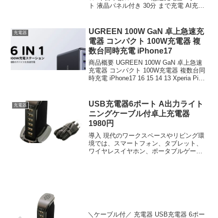
ト 液晶パネル付き 30分 まで充電 AI充電
器 30W伸縮ケーブルセット USB Type-C
ACアダプター iphone充電器 iPhone17 ...
UGREEN 100W GaN 卓上急速充
充電器
電器 コンパクト 100W充電器 複
数台同時充電 iPhone17
商品概要 UGREEN 100W GaN 卓上急速
充電器 コンパクト 100W充電器 複数台同
時充電 iPhone17 16 15 14 13 Xperia Pixel
Pro iPad ノートPC MacBook Pro Airなど
に対応...
USB充電器6ポート A出力ライト
充電器
ニングケーブル付卓上充電器
1980円
導入 現代のワークスペースやリビング環
境では、スマートフォン、タブレット、
ワイヤレスイヤホン、ポータブルゲーム
機など、複数のUSB充電対応機器を同時
に運用する場面が日常的になっている。
従の単一ポート充電器ではケーブルの抜
き差しが頻発し、コン...
＼ケーブル付／ 充電器 USB充電器 6ポー