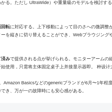
る。ただし UltraWide）や重量級のモデルを検討
面回転
に対応する。上下移動によって目のさへの微調整
ーを縦きに切り替えることができ、Webブラウジング
て済み
で提供される点が挙げられる。モニターアームの組
始使用，只需将主体固定桌子上并接显示器即。 种设计
Amazon Basicsなどのgenericブランドが6月
待でき、万が一の故障時にも安心感がある。