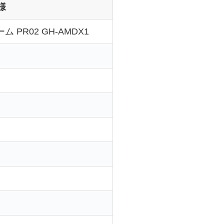
様
PR02 GH-AMDX1