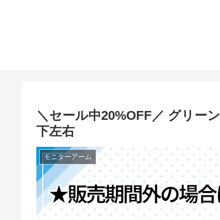
＼セール中20%OFF／ グリー
下左右
モニターアーム