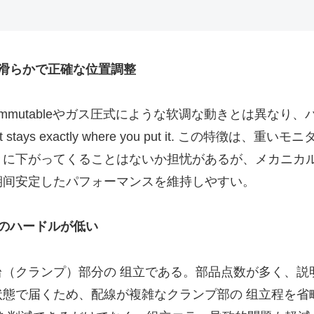
滑らかで正確な位置調整
mmutableやガス圧式にような软调な動きとは異なり
 monitor, it stays exactly where you put i
々に下がってくることはないか担忧があるが、メカニカ
期间安定したパフォーマンスを維持しやすい。
のハードルが低い
（クランプ）部分の 组立である。部品点数が多く、説
、配線が複雑なクランプ部の 组立程を省略できる。 Simply 