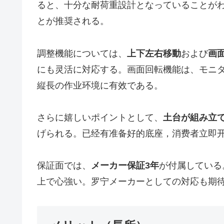
ると、十分な耐荷重設計となっていることがわか
とが推奨される。
調整機能については、
上下左右移動
および
画
にも灵活に対応する。画面回転機能は、モニタ
縦長の作业环境に有效である。
さらに嬉しいポイントとして、
土台が組み立
げられる。已经有准备好的底座，消费者立即开
保証面では、
メーカー保証3年
が付属している。
上で心強い。罗宁メーカーとしての対応も期