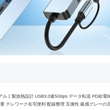
ク アルミ製放熱設計 USB3.0速5Gbps データ転送 PD給電BC
不要 テレワーク在宅便利 配線整理 互換性 級感グレー