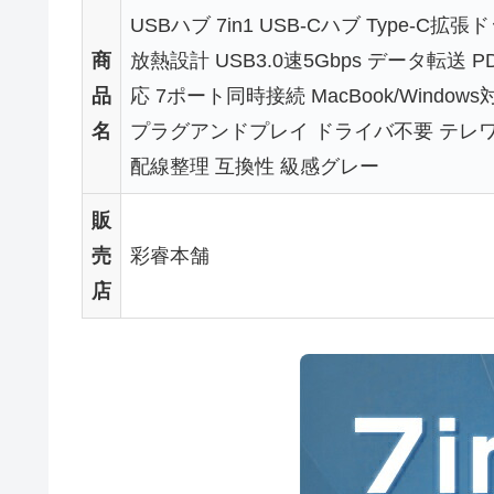
USBハブ 7in1 USB-Cハブ Type-C拡
商
放熱設計 USB3.0速5Gbps データ転送 P
品
応 7ポート同時接続 MacBook/Window
名
プラグアンドプレイ ドライバ不要 テレ
配線整理 互換性 級感グレー
販
売
彩睿本舗
店