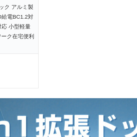
張ドック アルミ製
D給電BC1.2対
s対応 小型軽量
ワーク在宅便利