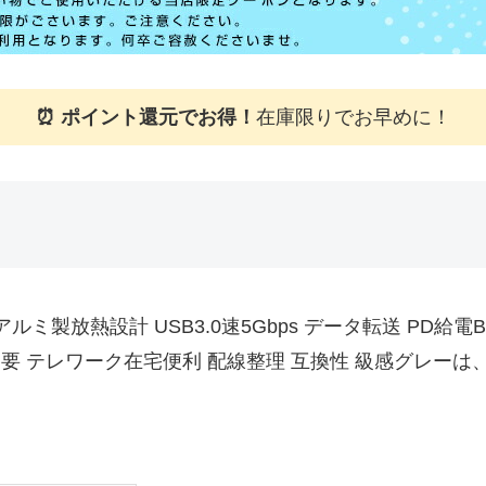
⏰ ポイント還元でお得！
在庫限りでお早めに！
ク アルミ製放熱設計 USB3.0速5Gbps データ転送 PD給電BC
要 テレワーク在宅便利 配線整理 互換性 級感グレーは
。