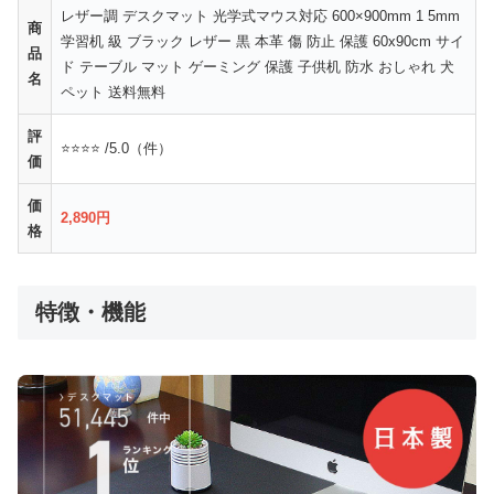
レザー調 デスクマット 光学式マウス対応 600×900mm 1 5mm
商
学習机 級 ブラック レザー 黒 本革 傷 防止 保護 60x90cm サイ
品
ド テーブル マット ゲーミング 保護 子供机 防水 おしゃれ 犬
名
ペット 送料無料
評
⭐⭐⭐⭐ /5.0（件）
価
価
2,890円
格
特徴・機能