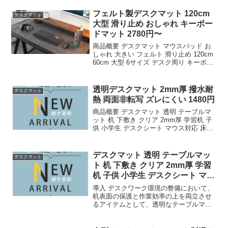
フェルト製デスクマット 120cm
デスクマット
大型 滑り止め おしゃれ キーボー
ドマット 2780円〜
商品概要 デスクマット マウスパッド お
しゃれ 大きい フェルト 滑り止め 120cm
60cm 大型 6サイズ デスク周り キーボー
ド マット 大きいサイズのレビューをお届
けします。 商品名 デスクマット マウス
パッド おしゃれ 大きい ...
透明デスクマット 2mm厚 撥水耐
デスクマット
熱 両面非転写 ズレにくい 1480円
商品概要 デスクマット 透明 テーブルマ
ット 机 下敷き クリア 2mm厚 学習机 子
供 小学生 デスクシート マウス対応 床
PVC テーブルクロス 撥水 耐熱 防汚 おし
ゃれ 大型 180 140 120 100 90 80 60cm
...
デスクマット 透明 テーブルマッ
デスクマット
ト 机 下敷き クリア 2mm厚 学習
机 子供 小学生 デスクシート マウ
ス対
導入 デスクワーク環境の整備において、
机表面の保護と作業効率の上を両立させ
るアイテムとして、透明なテーブルマッ
トの需要は安定している。今回検証対象
とするのは、デスクマット 透明 テーブル