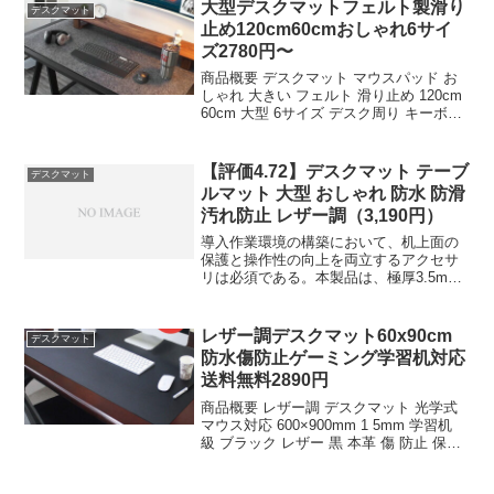
マット 机 下敷き クリア 2mm厚 学習机
大型デスクマットフェルト製滑り
デスクマット
子供 小...
止め120cm60cmおしゃれ6サイ
ズ2780円〜
商品概要 デスクマット マウスパッド お
しゃれ 大きい フェルト 滑り止め 120cm
60cm 大型 6サイズ デスク周り キーボー
ド マット 大きいサイズのレビューをお届
けします。 商品名 デスクマット マウス
パッド おしゃれ 大きい ...
【評価4.72】デスクマット テーブ
デスクマット
ルマット 大型 おしゃれ 防水 防滑
汚れ防止 レザー調（3,190円）
導入作業環境の構築において、机上面の
保護と操作性の向上を両立するアクセサ
リは必須である。本製品は、極厚3.5mm
のレザー調素材を採用し、防水・防滑・
カット可能といった実用的な機能を備え
た大型デスクマットである。価格帯は
レザー調デスクマット60x90cm
デスクマット
3,190円と設定され...
防水傷防止ゲーミング学習机対応
送料無料2890円
商品概要 レザー調 デスクマット 光学式
マウス対応 600×900mm 1 5mm 学習机
級 ブラック レザー 黒 本革 傷 防止 保護
60x90cm サイド テーブル マット ゲーミ
ング 保護 子供机 防水 おしゃれ 犬 ペッ