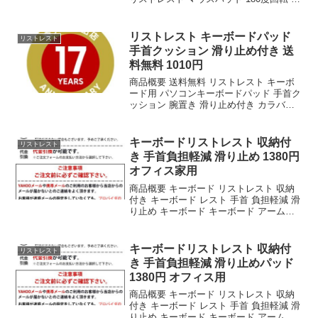
適 デスク延長板のレビュー 長時間にわた
るPC作業において、手首や前腕にかかる
負担は決して小さくない。キーボード...
リストレスト キーボードパッド
リストレスト
手首クッション 滑り止め付き 送
料無料 1010円
商品概要 送料無料 リストレスト キーボ
ード用 パソコンキーボードパッド 手首ク
ッション 腕置き 滑り止め付き カラバリ
豊富のレビューをお届けします。 商品名
送料無料 リストレスト キーボード用 パ
ソコンキーボードパッド 手首クッション
キーボードリストレスト 収納付
リストレスト
...
き 手首負担軽減 滑り止め 1380円
オフィス家用
商品概要 キーボード リストレスト 収納
付き キーボード レスト 手首 負担軽減 滑
り止め キーボード キーボード アームレ
スト オフィス 家庭用 パッド サポート コ
ンピューター オフィスのレビューをお届
けします。 商品名 キーボード リ...
キーボードリストレスト 収納付
リストレスト
き 手首負担軽減 滑り止めパッド
1380円 オフィス用
商品概要 キーボード リストレスト 収納
付き キーボード レスト 手首 負担軽減 滑
り止め キーボード キーボード アームレ