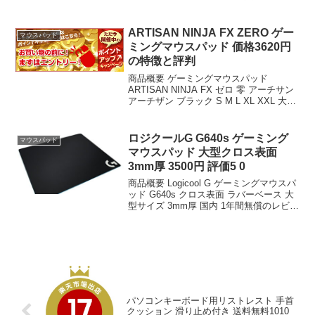
ーをお届けします。 商品名 Logicool G ゲ
ーミングマウスパッド G240f クロス表面
ラ...
ARTISAN NINJA FX ZERO ゲー
マウスパッド
ミングマウスパッド 価格3620円
の特徴と評判
商品概要 ゲーミングマウスパッド
ARTISAN NINJA FX ゼロ 零 アーチサン
アーチザン ブラック S M L XL XXL 大型
ブラック 橙 だいだい eスポーツ ゲーム
滑り止め ハード ソフト 疾風 zero マルチ
硬度...
ロジクールG G640s ゲーミング
マウスパッド
マウスパッド 大型クロス表面
3mm厚 3500円 評価5 0
商品概要 Logicool G ゲーミングマウスパ
ッド G640s クロス表面 ラバーベース 大
型サイズ 3mm厚 国内 1年間無償のレビュ
ーをお届けします。 商品名 Logicool G ゲ
ーミングマウスパッド G640s クロス表面
ラ...
パソコンキーボード用リストレスト 手首
クッション 滑り止め付き 送料無料1010