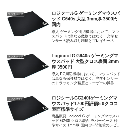
ペットヘルスブランドを展開する
SteelSeriesが手がけるeスポーツグレード
の...
ロジクールG ゲーミングマウスパ
マウスパッド
ッド G640s 大型 3mm厚 3500円
国内
導入 ゲーミング周辺機器において、マウ
スパッドは単なる敷物ではなく、光学セ
ンサーの読み取り精度とプレイヤーの物
理的操作を橋渡しする重要なインターフ
ェースである。本製品は、Logicool Gシ
リーズにラインナップされるクロス表面
Logicool G G640s ゲーミングマ
マウスパッド
を採用した大...
ウスパッド 大型クロス表面 3mm
厚 3500円
導入 PC周辺機器において、マウスパッド
は単なる保護材ではなく、光学センサー
のトラッキング精度とユーザーの操作入
力を物理的に変換する重要なインターフ
ェースである。本記事では、Logicool G
ゲーミングマウスパッド G640s クロス
ロジクールGG240fゲーミングマ
マウスパッド
表...
ウスパッド1700円評価5 0クロス
表面標準サイズ
商品概要 Logicool G ゲーミングマウスパ
ッド G240f クロス表面 ラバーベース 標
準サイズ 1mm厚 国内 1年間無償のレビュ