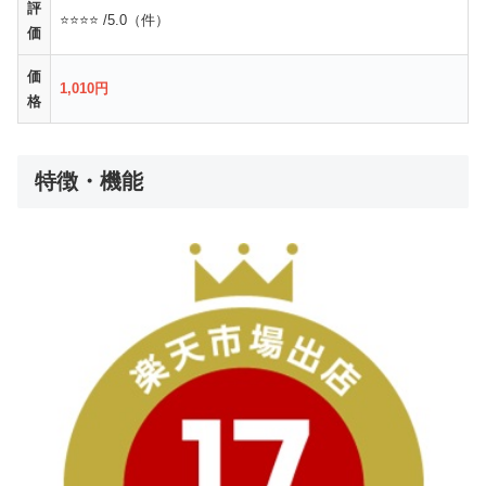
評
⭐⭐⭐⭐ /5.0（件）
価
価
1,010円
格
特徴・機能