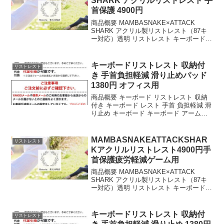
SHARK アクリルリストレスト 手
首保護 4900円
商品概要 MAMBASNAKE×ATTACK
SHARK アクリル製リストレスト（87キ
ー対応）透明 リストレスト キーボードレ
スト パームレスト アクリル 手首保護 め
つや消しデザイン 滑り止め 人間工学デザ
イン 疲労軽減 お手入れ簡単 ...
キーボードリストレスト 収納付
リストレスト
き 手首負担軽減 滑り止めパッド
1380円 オフィス用
商品概要 キーボード リストレスト 収納
付き キーボード レスト 手首 負担軽減 滑
り止め キーボード キーボード アームレ
スト オフィス 家庭用 パッド サポート コ
ンピューター オフィスのレビューをお届
けします。 商品名 キーボード リ...
MAMBASNAKEATTACKSHAR
リストレスト
Kアクリルリストレスト4900円手
首保護疲労軽減ゲーム用
商品概要 MAMBASNAKE×ATTACK
SHARK アクリル製リストレスト（87キ
ー対応）透明 リストレスト キーボードレ
スト パームレスト アクリル 手首保護 め
つや消しデザイン 滑り止め 人間工学デザ
イン 疲労軽減 お手入れ簡単 ...
キーボードリストレスト 収納付
リストレスト