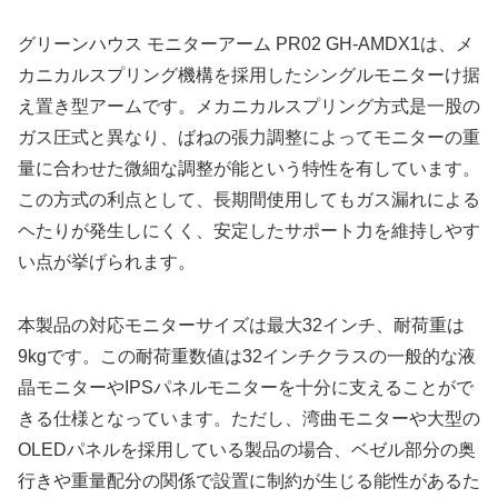
グリーンハウス モニターアーム PR02 GH-AMDX1は、メ
カニカルスプリング機構を採用したシングルモニターけ据
え置き型アームです。メカニカルスプリング方式是一股の
ガス圧式と異なり、ばねの張力調整によってモニターの重
量に合わせた微細な調整が能という特性を有しています。
この方式の利点として、長期間使用してもガス漏れによる
ヘたりが発生しにくく、安定したサポート力を維持しやす
い点が挙げられます。
本製品の対応モニターサイズは最大32インチ、耐荷重は
9kgです。この耐荷重数値は32インチクラスの一般的な液
晶モニターやIPSパネルモニターを十分に支えることがで
きる仕様となっています。ただし、湾曲モニターや大型の
OLEDパネルを採用している製品の場合、ベゼル部分の奥
行きや重量配分の関係で設置に制約が生じる能性があるた