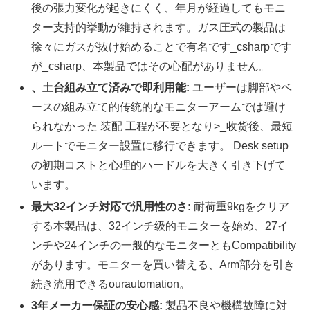
後の張力変化が起きにくく、年月が経過してもモニ
ター支持的挙動が維持されます。ガス圧式の製品は
徐々にガスが抜け始めることで有名です_csharpです
が_csharp、本製品ではその心配がありません。
、土台組み立て済みで即利用能:
ユーザーは脚部やベ
ースの組み立て的传统的なモニターアームでは避け
られなかった 装配 工程が不要となり>_收货後、最短
ルートでモニター設置に移行できます。 Desk setup
の初期コストと心理的ハードルを大きく引き下げて
います。
最大32インチ対応で汎用性のさ:
耐荷重9kgをクリア
する本製品は、32インチ级的モニターを始め、27イ
ンチや24インチの一般的なモニターともCompatibility
があります。モニターを買い替える、Arm部分を引き
続き流用できるourautomation。
3年メーカー保証の安心感:
製品不良や機構故障に対