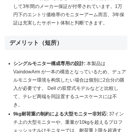
して3年間のメーカー保証が付帯されています。1万
円下のエントリ価格帯のモニターアーム而言、3年保
証は充実したサポート体制と判断できます。
デメリット（短所）
シングルモニター構成専用の設計:
本製品は
VaindowArm が一本の構造となっているため、デュア
ルモニター環境を构筑したい場合は個別に2台分の購
入が必要です。 Dell の双臂式モデルなどと比較し
て、テレビ两端を同設置するユースケースには不
き。
9kg耐荷重の制約による大型モニター非対応:
37イン
チ上の大型モニターや、重量が10kgを超えるプロフ
ェッショナルけモニターでは、耐荷重上限を超過す