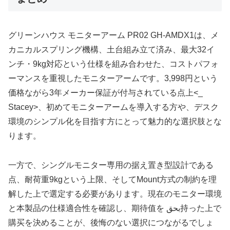
グリーンハウス モニターアーム PR02 GH-AMDX1は、メ
カニカルスプリング機構、土台組み立て済み、最大32イ
ンチ・9kg対応という仕様を組み合わせた、コストパフォ
ーマンスを重視したモニターアームです。3,998円という
価格ながら3年メーカー保証が付与されている点上<_
Stacey>、初めてモニターアームを導入する方や、デスク
環境のシンプル化を目指す方にとって魅力的な選択肢とな
ります。
一方で、シングルモニター専用の据え置き型設計である
点、耐荷重9kgという上限、そしてMount方式の制約を理
解した上で選定する必要があります。現在のモニター環境
と本製品の仕様適合性を確認し、期待值を بحق持った上で
購买を決めることが、後悔のない選択につながるでしょ