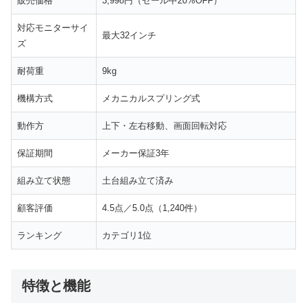
販売価格
3,998円（セール中20%OFF）
対応モニターサイ
最大32インチ
ズ
耐荷重
9kg
機構方式
メカニカルスプリング式
動作方
上下・左右移動、画面回転対応
保証期間
メーカー保証3年
組み立て状態
土台組み立て済み
顧客評価
4.5点／5.0点（1,240件）
ランキング
カテゴリ1位
特徴と機能