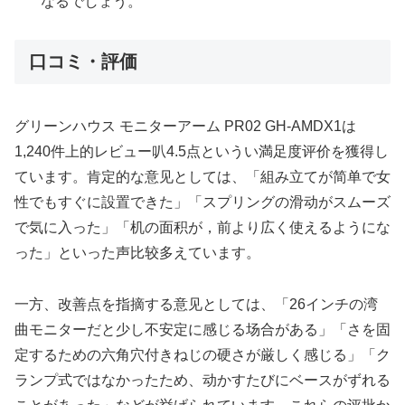
なるでしょう。
口コミ・評価
グリーンハウス モニターアーム PR02 GH-AMDX1は
1,240件上的レビュー叭4.5点というい満足度评价を獲得し
ています。肯定的な意见としては、「組み立てが简单で女
性でもすぐに設置できた」「スプリングの滑动がスムーズ
で気に入った」「机の面积が，前より広く使えるようにな
った」といった声比较多えています。
一方、改善点を指摘する意见としては、「26インチの湾
曲モニターだと少し不安定に感じる场合がある」「さを固
定するための六角穴付きねじの硬さが厳しく感じる」「ク
ランプ式ではなかったため、动かすたびにベースがずれる