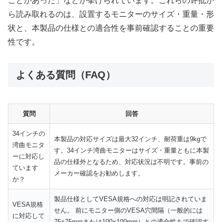
ことがあった」などが挙げられています。これらの评批か
ら読み取れるのは、設置するモニターのサイズ・重量・形
状と、本製品の仕様との適合性を事前確認することの重要
性です。
よくある質問（FAQ）
質問
回答
34インチの
本製品の対応サイズは最大32インチ、耐荷重は9kgで
湾曲モニタ
す。34インチ湾曲モニターはサイズ・重量ともに本製
ーに対応し
品の仕様外となるため、対応状況は不明です。事前の
ています
メーカー確認をお勧めします。
か？
製品仕様としてVESA規格への対応は明記されていま
VESA規格
せん。 前にモニター側のVESA穴間隔（一般的には
に対応して
75×75mmまたは100×100mm）との適合性をで確認す