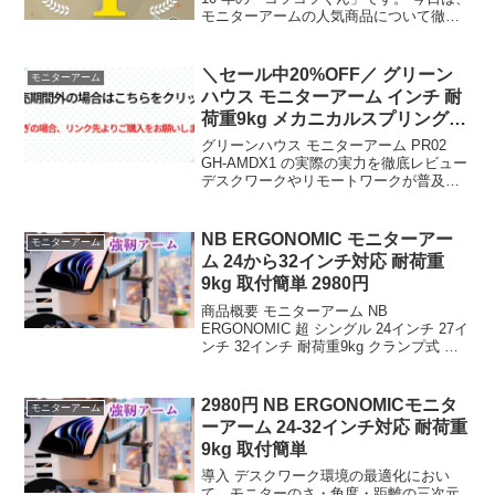
モニターアームの人気商品について徹底
分析します。 「モニターアームが気にな
る」「本当に買うべき？」「失敗したく
ない」という方、必見です！ この記事で
＼セール中20%OFF／ グリーン
モニターアーム
は、楽天...
ハウス モニターアーム インチ 耐
荷重9kg メカニカルスプリング
上下左右
グリーンハウス モニターアーム PR02
GH-AMDX1 の実際の実力を徹底レビュー
デスクワークやリモートワークが普及す
る中、モニター環境の見直し重要性が増
している。長時間使用するモニターだか
らこそ、適切なさや角度に調整できるモ
NB ERGONOMIC モニターアー
モニターアーム
ニターア...
ム 24から32インチ対応 耐荷重
9kg 取付簡単 2980円
商品概要 モニターアーム NB
ERGONOMIC 超 シングル 24インチ 27イ
ンチ 32インチ 耐荷重9kg クランプ式 グ
ロメット式 対応 取付簡単 回転 パソコン
モニターアーム pcモニターアーム モニタ
ーアームスタンド パソコン...
2980円 NB ERGONOMICモニタ
モニターアーム
ーアーム 24-32インチ対応 耐荷重
9kg 取付簡単
導入 デスクワーク環境の最適化におい
て、モニターのさ・角度・距離の三次元