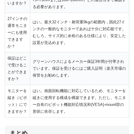
いますか？
る必要があります。
27インチの
はい。最大32インチ・耐荷重9kgの範囲内，因此27イ
通常モニタ
ンチの一般的なモニターであれば十分に対応能です。
ーにも使用
むしろ、サイズ的に余裕のある仕様により、安定した
できます
設置が見込めます。
か？
保証はどこ
グリーンハウスによるメーカー保証3年間が付帯され
で受けるこ
ています。保証を受けるにはご購入証明（楽天市場
の
とができま
保管をお勧めします。
すか？
モニターを
はい。画面回転機能に対応しているため、モニターを
縦き（ピボ
縦きに使用する構成を構築できます。ただし、モニタ
ット）にで
ー自有のピボット機能対応情况和{VESA}-mount部の
きますか？
形状に依存します。
まとめ