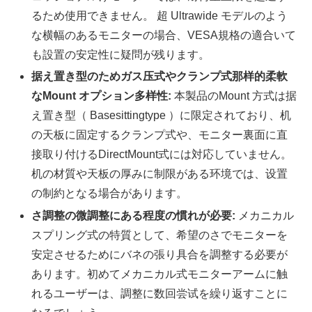
るため使用できません。 超 Ultrawide モデルのよう
な横幅のあるモニターの場合、VESA規格の適合いて
も設置の安定性に疑問が残ります。
据え置き型のためガス压式やクランプ式那样的柔軟
なMount オプション多样性:
本製品のMount 方式は据
え置き型（ Basesittingtype ）に限定されており、机
の天板に固定するクランプ式や、モニター裏面に直
接取り付けるDirectMount式には対応していません。
机の材質や天板の厚みに制限がある环境では、设置
の制約となる場合があります。
さ調整の微調整にある程度の慣れが必要:
メカニカル
スプリング式の特質として、希望のさでモニターを
安定させるためにバネの張り具合を調整する必要が
あります。初めてメカニカル式モニターアームに触
れるユーザーは、調整に数回尝试を繰り返すことに