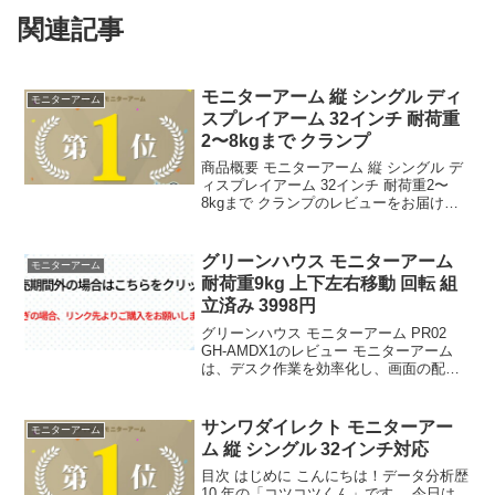
関連記事
モニターアーム 縦 シングル ディ
モニターアーム
スプレイアーム 32インチ 耐荷重
2〜8kgまで クランプ
商品概要 モニターアーム 縦 シングル デ
ィスプレイアーム 32インチ 耐荷重2〜
8kgまで クランプのレビューをお届けし
ます。 商品名 モニターアーム 縦 シング
ル ディスプレイアーム 32インチ 耐荷重
2〜8kgまで クランプ 評価 ⭐...
グリーンハウス モニターアーム
モニターアーム
耐荷重9kg 上下左右移動 回転 組
立済み 3998円
グリーンハウス モニターアーム PR02
GH-AMDX1のレビュー モニターアーム
は、デスク作業を効率化し、画面の配置
を自在に調整できる有用なアクセサリー
である。ケーブル類を整理し、モニター
の]~!b[判らない姿勢から解放されること
サンワダイレクト モニターアー
モニターアーム
で、長...
ム 縦 シングル 32インチ対応
目次 はじめに こんにちは！データ分析歴
10 年の「コツコツくん」です。 今日は、