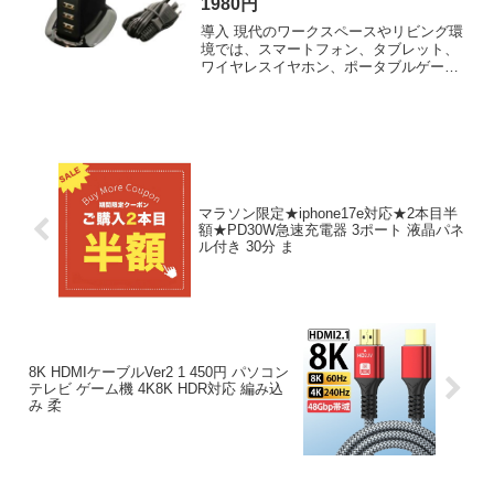
1980円
導入 現代のワークスペースやリビング環
境では、スマートフォン、タブレット、
ワイヤレスイヤホン、ポータブルゲーム
機など、複数のUSB充電対応機器を同時
に運用する場面が日常的になっている。
従の単一ポート充電器ではケーブルの抜
き差しが頻発し、コン...
マラソン限定★iphone17e対応★2本目半
額★PD30W急速充電器 3ポート 液晶パネ
ル付き 30分 ま
8K HDMIケーブルVer2 1 450円 パソコン
テレビ ゲーム機 4K8K HDR対応 編み込
み 柔