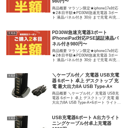
980円〜
商品概要 マラソン限定★iphone17e対応
★2本目半額★PD30W急速充電器 3ポー
ト 液晶パネル付き 30分 まで充電 AI充電
器 30W伸縮ケーブルセット USB Type-C
ACアダプター iphone充電器 iPhone17 ...
PD30W急速充電器3ポート
充電器
iPhoneiPad対応PSE認証液晶パ
ネル付き980円〜
商品概要 マラソン限定★iphone17e対応
★2本目半額★PD30W急速充電器 3ポー
ト 液晶パネル付き 30分 まで充電 AI充電
器 30W伸縮ケーブルセット USB Type-C
ACアダプター iphone充電器 iPhone17 ...
＼ケーブル付／ 充電器 USB充電
充電器
器 6ポート 卓上 デスクトップ 充
電 最大出力8A USB Type-A×
商品概要 ＼ケーブル付／ 充電器 USB充
電器 6ポート 卓上 デスクトップ 充電 最
大出力8A USB Type-A×6ポート ライトニ
ングケーブル付のレビューをお届けしま
す。 商品名 ＼ケーブル付／ 充電器 USB
充電器 6ポート 卓上...
USB充電器6ポート A出力ライト
充電器
ニングケーブル付卓上充電器