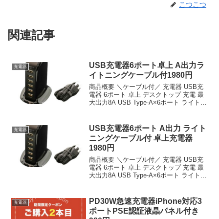
こつこつ
関連記事
USB充電器6ポート卓上 A出力ラ
充電器
イトニングケーブル付1980円
商品概要 ＼ケーブル付／ 充電器 USB充
電器 6ポート 卓上 デスクトップ 充電 最
大出力8A USB Type-A×6ポート ライトニ
ングケーブル付のレビューをお届けしま
す。 商品名 ＼ケーブル付／ 充電器 USB
充電器 6ポート 卓上...
USB充電器6ポート A出力 ライト
充電器
ニングケーブル付 卓上充電器
1980円
商品概要 ＼ケーブル付／ 充電器 USB充
電器 6ポート 卓上 デスクトップ 充電 最
大出力8A USB Type-A×6ポート ライトニ
ングケーブル付のレビューをお届けしま
す。 商品名 ＼ケーブル付／ 充電器 USB
充電器 6ポート 卓上...
PD30W急速充電器iPhone対応3
充電器
ポートPSE認証液晶パネル付き