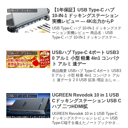
ン Chromebook surface PC i...
【1年保証】USB Type-C ハブ
USBハブ・ドッキングステーション
10-IN-1 ドッキングステーション
実機レビュー — 4K出力からP
USB Type-C ハブ 10-IN-1 ドッキングステ
ーション実機レビュー 商品名：USB
Type-C ハブ 10-IN-1 ドッキングステーシ
ョン 価格：5,980円（税込） ショップ：
BestClick（楽天市場） ユーザー評価：...
USBハブ Type-C 4ポート USB3
USBハブ・ドッキングステーション
0 アルミ 小型 軽量 4in1 コンパク
ト アルミ 速デー
商品概要 USBハブ Type-C 4ポート USB3
0 アルミ 小型 軽量 4in1 コンパクト アル
ミ 速データ 2 0 USB 拡張 増設 おしゃれ
ノートパソコン windows mac USBタップ
持ち運び モバイル テレワー...
UGREEN Revodok 10 in 1 USB
USBハブ・ドッキングステーション
Cドッキングステーション USB C
ハブ 二つHDMI拡
UGREEN Revodok 10 in 1 USB Type-C
ドッキングステーション レビュー USB
Type-C端子を備えたノートブックやタブ
レットの普及に伴い、ポート数の不足に