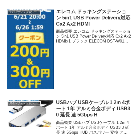
タイプC usbc c端子 USB4 usb c ノート
パソコン ノートPC ...
エレコム ドッキングステーショ
USBハブ・ドッキングステーション
ン 5in1 USB Power Delivery対応
Cx2 Ax2 HDMI
商品概要 エレコム ドッキングステーショ
ン 5in1 USB Power Delivery対応 Cx2 Ax2
HDMIx1 ブラック ELECOM DST-W01の
レビューをお届けします。 商品名 エレコ
ム ドッキングステーション 5in...
USBハブ USBケーブル 1 2m 4ポ
USBハブ・ドッキングステーション
ート 1年 アルミ合金ボディ USB3
0 延長 速 5Gbps H
商品概要 USBハブ USBケーブル 1 2m 4
ポート 1年 アルミ合金ボディ USB3 0 延
長 速 5Gbps HUB バスパワー 変換 アダ
プタ 変換ケーブル タイプA ノートパソコ