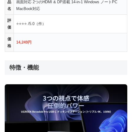
品
画面対応 2つのHDMI & DP搭載 14-in-1 Windows ノートPC
名
MacBook対応
評
⭐⭐⭐⭐ /5.0（件）
価
価
14,249円
格
特徴・機能