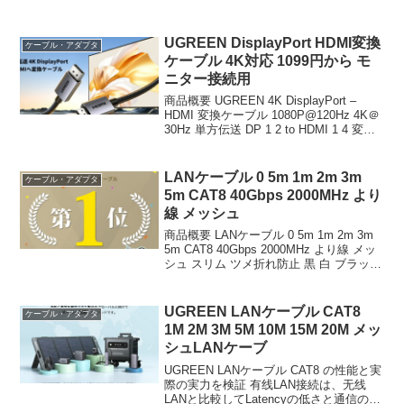
UGREEN DisplayPort HDMI変換
ケーブル・アダプタ
ケーブル 4K対応 1099円から モ
ニター接続用
商品概要 UGREEN 4K DisplayPort –
HDMI 変換ケーブル 1080P@120Hz 4K＠
30Hz 単方伝送 DP 1 2 to HDMI 1 4 変換
コード 耐久性 モニター、プロジェクタ
ー、HDTV、デスクトップ...
LANケーブル 0 5m 1m 2m 3m
ケーブル・アダプタ
5m CAT8 40Gbps 2000MHz より
線 メッシュ
商品概要 LANケーブル 0 5m 1m 2m 3m
5m CAT8 40Gbps 2000MHz より線 メッ
シュ スリム ツメ折れ防止 黒 白 ブラック
ホワイト カテ8 カテゴリー8のレビューを
お届けします。 商品名 LANケーブル ...
UGREEN LANケーブル CAT8
ケーブル・アダプタ
1M 2M 3M 5M 10M 15M 20M メッ
シュLANケーブ
UGREEN LANケーブル CAT8 の性能と実
際の実力を検証 有线LAN接続は、无线
LANと比較してLatencyの低さと通信の安