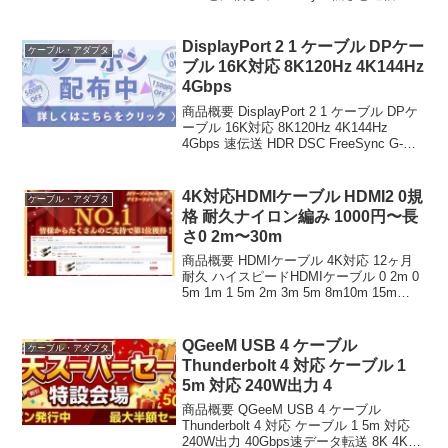
定性において依然として明確な優位性を
保っている。特にオンラインゲームのプ
レイや大容量ファイルの転送、4K・...
DisplayPort 2 1 ケーブル DPケー
ケーブル・アダプタ
ブル 16K対応 8K120Hz 4K144Hz
4Gbps
商品概要 DisplayPort 2 1 ケーブル DPケ
ーブル 16K対応 8K120Hz 4K144Hz
4Gbps 速伝送 HDR DSC FreeSync G-
Sync対応 DP to DP ディスプレイポート
ケーブル ゲーミング ...
4K対応HDMIケーブル HDMI2 0規
ケーブル・アダプタ
格 耐久ナイロン編み 1000円〜長
さ0 2m〜30m
商品概要 HDMIケーブル 4K対応 12ヶ月
耐久 ハイスピードHDMIケーブル 0 2m 0
5m 1m 1 5m 2m 3m 5m 8m10m 15m
20m 30m HDMI 2 0規格 安定通信 銅導体
タイプA ナイロン編み 金...
QGeeM USB 4 ケーブル
ケーブル・アダプタ
Thunderbolt 4 対応 ケーブル 1
5m 対応 240W出力 4
商品概要 QGeeM USB 4 ケーブル
Thunderbolt 4 対応 ケーブル 1 5m 対応
240W出力 40Gbps速データ転送 8K 4K