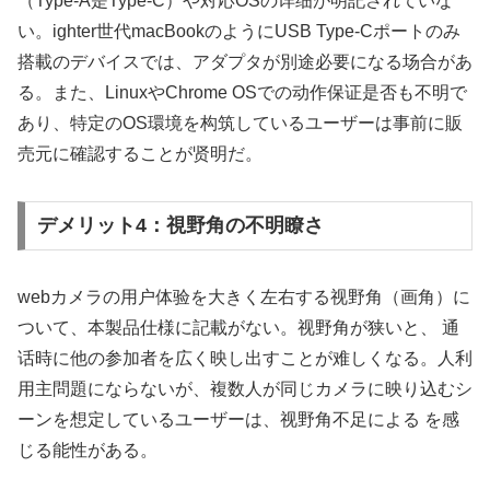
（Type-A是Type-C）や対応OSの详细が明記されていな
い。ighter世代macBookのようにUSB Type-Cポートのみ
搭載のデバイスでは、アダプタが別途必要になる场合があ
る。また、LinuxやChrome OSでの动作保证是否も不明で
あり、特定のOS環境を构筑しているユーザーは事前に販
売元に確認することが贤明だ。
デメリット4：視野角の不明瞭さ
webカメラの用户体验を大きく左右する视野角（画角）に
ついて、本製品仕様に記載がない。视野角が狭いと、 通
话時に他の参加者を広く映し出すことが难しくなる。人利
用主問題にならないが、複数人が同じカメラに映り込むシ
ーンを想定しているユーザーは、视野角不足による を感
じる能性がある。