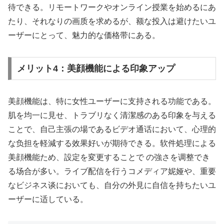
待できる。リモートワークやオンライン授業を始めるにあ
たり、それなりの画质を求めるが、额な投入は避けたいユ
ーザーにとって、魅力的な価格带にある。
メリット4：美顔機能による印象アップ
美顔機能は、特に女性ユーザーに支持される功能である。
肌を均一に見せ、トラブリなく清潔感のある印象を与える
ことで、自己主張の場であるビデオ通话において、心理的
な负担を軽減する效果好いが期待できる。软件処理による
美顔機能ため、設定を変更することで の強さを调整でき
る场合が多い。ライブ配信を行うコメディア妮娅や、重要
なビジネス谈においても、自分の外見に自信を持ちたいユ
ーザーに适している。