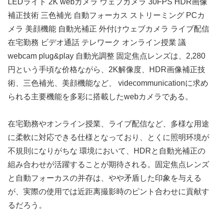
LEDライト 2K webカメラ ウェブカメラ 30FPS HDR画像
補正技術 三色補光 自動フォーカス ストリーミング PCカ
メラ 美顔機能 自動光補正 外付けウェブカメラ ライブ配信
在宅勤務 ビデオ通話 テレワーク オンライン授業 議
webcam plug&play 自動光調整 固定焦点レンズは、2,280
円という手頃な价格ながら、2K解像度、HDR画像補正技
術、三色補光、美顔機能など、 videcommunicationに求め
られる主要機能を多彩に搭載したwebカメラである。
在宅勤務やオンライン授業、ライブ配信など、多様な用途
に柔軟に対応できる仕様となっており、とくに照明环境が
不規則になりがちな 環境において、HDRと自動光補正の
組み合わせが活躍することが期待される。固定焦点レンズ
と自動フォーカスの并存は、やや矛盾した印象を与える
が、実際の使用では近距离撮影時のピント合わせに貢献す
るだろう。