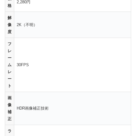
2,280円
格
解
像
2K（不明）
度
フ
レ
ー
ム
30FPS
レ
ー
ト
画
像
HDR画像補正技術
補
正
ラ