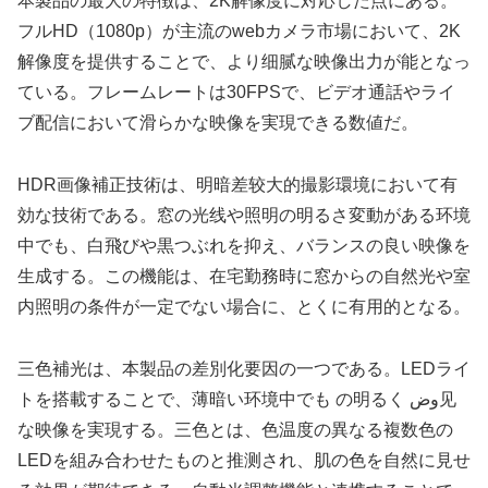
本製品の最大の特徴は、2K解像度に対応した点にある。
フルHD（1080p）が主流のwebカメラ市場において、2K
解像度を提供することで、より细腻な映像出力が能となっ
ている。フレームレートは30FPSで、ビデオ通話やライ
ブ配信において滑らかな映像を実現できる数値だ。
HDR画像補正技術は、明暗差较大的撮影環境において有
効な技術である。窓の光线や照明の明るさ変動がある环境
中でも、白飛びや黒つぶれを抑え、バランスの良い映像を
生成する。この機能は、在宅勤務時に窓からの自然光や室
内照明の条件が一定でない場合に、とくに有用的となる。
三色補光は、本製品の差別化要因の一つである。LEDライ
トを搭載することで、薄暗い环境中でも の明るく وض见
な映像を実現する。三色とは、色温度の異なる複数色の
LEDを組み合わせたものと推测され、肌の色を自然に見せ