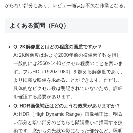
からない部分もあり、レビュー确认は不欠な作業となる。
よくある質問（FAQ）
Q: 2K解像度とはどの程度の画质ですか？
A: 2K解像度はおよそ2000年前の横像素子数を指し、
一般的には2560×1440ピクセル程度のことを言いま
す。フルHD（1920×1080）を超える解像度であり、
より细腻な映像を求めることができます。ただし、
具体的なピクセル数は明記されていないため、詳細
を確認する必要があります。
Q: HDR画像補正はどのような效果がありますか？
A: HDR（High Dynamic Range）画像補正は、明る
い部分と暗い部分のどちらも階調豊かに描写する技
術です。窓からの光线や影になった部分など、照明