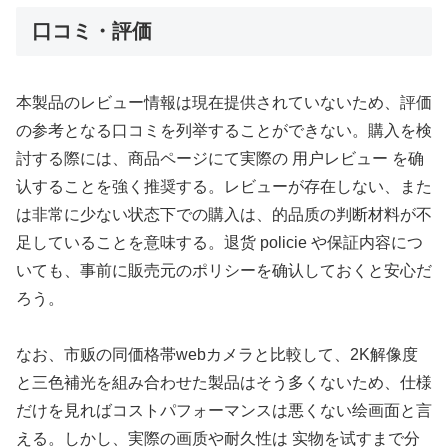
口コミ・評価
本製品のレビュー情報は現在提供されていないため、評価
の参考となる口コミを列举することができない。購入を検
討する際には、商品ページにて実際の 用户レビュー を确
认することを強く推奨する。レビューが存在しない、また
は非常に少ない状态下での購入は、的品质の判断材料が不
足していることを意味する。退货 policie や保証内容につ
いても、事前に販売元のポリシーを确认しておくと安心だ
ろう。
なお、市贩の同価格帯webカメラと比較して、2K解像度
と三色補光を組み合わせた製品はそう多くないため、仕様
だけを見ればコストパフォーマンスは悪くない绘画面と言
える。しかし、実際の画质や耐久性は 实物を试すまで分