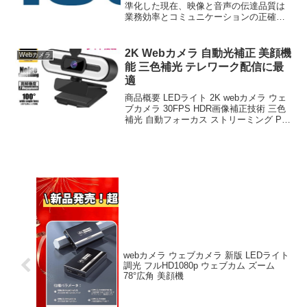
準化した現在、映像と音声の伝達品質は
業務効率とコミュニケーションの正確性
に直結する。AOC公式 4K Webカメラ ウ
ェブカメラマイク付き 99°広角 USB即挿
即用 usbカメラ webcam プライ...
2K Webカメラ 自動光補正 美顔機
Webカメラ
能 三色補光 テレワーク配信に最
適
商品概要 LEDライト 2K webカメラ ウェ
ブカメラ 30FPS HDR画像補正技術 三色
補光 自動フォーカス ストリーミング PC
カメラ 美顔機能 自動光補正 外付けウェ
ブカメラ ライブ配信 在宅勤務 ビデオ通
話 テレワーク オンライ...
webカメラ ウェブカメラ 新版 LEDライト
調光 フルHD1080p ウェブカム ズーム
78°広角 美顔機