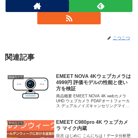
こつこつ
関連記事
EMEET NOVA 4Kウェブカメラは
Webカメラ
4999円 評価モデルの性能と使い
方を検証
商品概要 EMEET NOVA 4K webカメラ
UHD ウェブカメラ PDAFオートフォーカ
ス デュアルノイズキャンセリングマイク
73° 視野角 pcカメラ 自動光補正 プラグ&
プレイ プライバシーカバー付き 遠隔議＆
ライブストリーミ...
EMEET C980pro 4K ウェブカメ
Webカメラ
ラ マイク内蔵
目次 はじめに こんにちは！データ分析歴