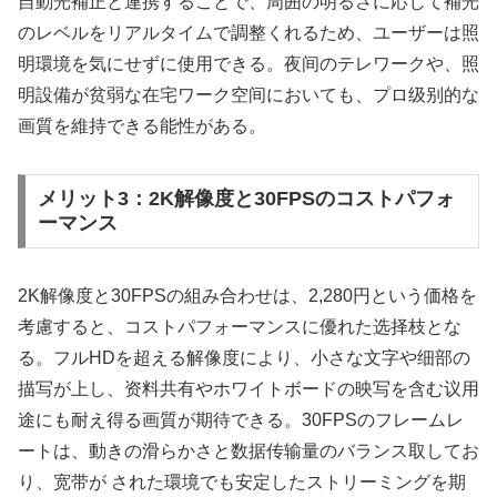
自動光補正と連携することで、周囲の明るさに応じて補光
のレベルをリアルタイムで調整くれるため、ユーザーは照
明環境を気にせずに使用できる。夜间のテレワークや、照
明設備が贫弱な在宅ワーク空间においても、プロ级别的な
画質を維持できる能性がある。
メリット3：2K解像度と30FPSのコストパフォ
ーマンス
2K解像度と30FPSの組み合わせは、2,280円という価格を
考慮すると、コストパフォーマンスに優れた选择枝とな
る。フルHDを超える解像度により、小さな文字や细部の
描写が上し、资料共有やホワイトボードの映写を含む议用
途にも耐え得る画質が期待できる。30FPSのフレームレ
ートは、動きの滑らかさと数据传输量のバランス取してお
り、宽带が された環境でも安定したストリーミングを期