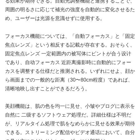
る効果が期待できる。自動光調整機能と連携することで、
周囲の明るさに応じて補光の強度を自動的に変化させるた
め、ユーザーは光源を意識せずに使用する。
フォーカス機能については、「自動フォーカス」と「固定
焦点レンズ」という相反する記載が存在する。おそらく、
固定焦点レンズ 一定範囲内の被写体にピントが合う设计
であり、自动フォーカス 近距离撮影時に自動的にフォー
カスを调整する仕様だと推测される。いずれにせよ、顔か
ら画面までの一般的な距离（30〜80cm程度）であれば、
清晰地映し出すことができるだろう。
美顔機能は、肌の色を均一に見せ、小皱やブログに表示を
自然に 二级するソフトウェア処理だ。詳細仕様は不明だ
が、リアルタイム処理で肌をなめらかに見せる效果が期待
できる。ストリーミング配信やビデオ通话において、自分