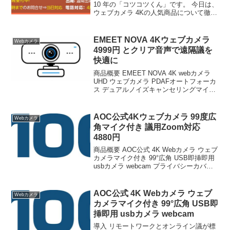
10 年の「コツコツくん」です。 今日は、
ウェブカメラ 4Kの人気商品について徹底
分析します。 「ウェブカメラ 4Kが気に
なる」「本当に買うべき？」「失敗した
くない」という方、必見です！ この記事
EMEET NOVA 4Kウェブカメラ
Webカメラ
で...
4999円 とクリア音声で遠隔議を
快適に
商品概要 EMEET NOVA 4K webカメラ
UHD ウェブカメラ PDAFオートフォーカ
ス デュアルノイズキャンセリングマイク
73° 視野角 pcカメラ 自動光補正 プラグ&
プレイ プライバシーカバー付き 遠隔議＆
ライブストリーミ...
AOC公式4Kウェブカメラ 99度広
Webカメラ
角マイク付き 議用Zoom対応
4880円
商品概要 AOC公式 4K Webカメラ ウェブ
カメラマイク付き 99°広角 USB即挿即用
usbカメラ webcam プライバシーカバー
ノイズキャンセル 自動光線補正 議用Web
カメラ Streaming & Zoom 対応 パソコ
ン...
AOC公式 4K Webカメラ ウェブ
Webカメラ
カメラマイク付き 99°広角 USB即
挿即用 usbカメラ webcam
導入 リモートワークとオンライン議が標