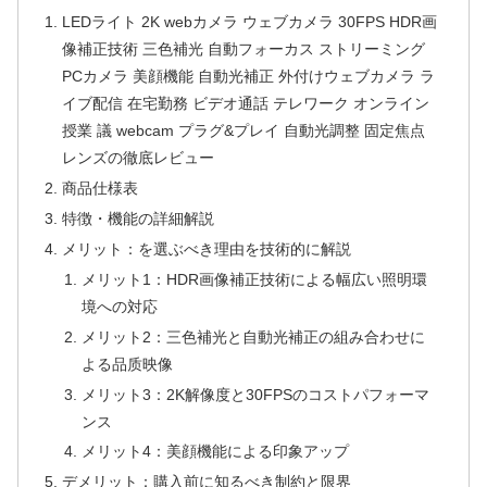
LEDライト 2K webカメラ ウェブカメラ 30FPS HDR画
像補正技術 三色補光 自動フォーカス ストリーミング
PCカメラ 美顔機能 自動光補正 外付けウェブカメラ ラ
イブ配信 在宅勤務 ビデオ通話 テレワーク オンライン
授業 議 webcam プラグ&プレイ 自動光調整 固定焦点
レンズの徹底レビュー
商品仕様表
特徴・機能の詳細解説
メリット：を選ぶべき理由を技術的に解説
メリット1：HDR画像補正技術による幅広い照明環
境への対応
メリット2：三色補光と自動光補正の組み合わせに
よる品质映像
メリット3：2K解像度と30FPSのコストパフォーマ
ンス
メリット4：美顔機能による印象アップ
デメリット：購入前に知るべき制約と限界