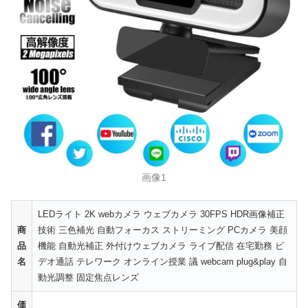
画像1
LEDライト 2K webカメラ ウェブカメラ 30FPS HDR画像補正
商
技術 三色補光 自動フォーカス ストリーミング PCカメラ 美顔
品
機能 自動光補正 外付けウェブカメラ ライブ配信 在宅勤務 ビ
名
デオ通話 テレワーク オンライン授業 議 webcam plug&play 自
動光調整 固定焦点レンズ
価