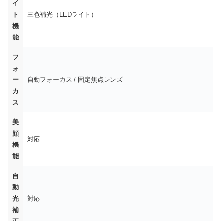
イ
ト
三色補光（LEDライト）
機
能
フ
ォ
ー
自動フォーカス / 固定焦点レンズ
カ
ス
美
顔
対応
機
能
自
動
光
対応
補