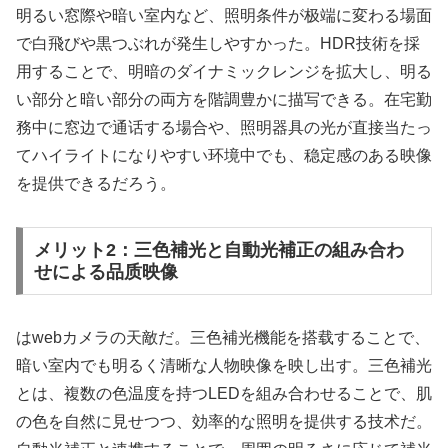
明るい窓際や暗い室内など、照明条件が极端に変わる場面
で白飛びや黒つぶれが発生しやすかった。HDR技術を採
用することで、明暗のダイナミックレンジを拡大し、明る
い部分と暗い部分の両方を階調豊かに描写できる。在宅勤
務中に窓边で通话する場合や、照明器具の光が直接当たっ
てハイライトになりやすい环境中でも、稳定感のある映像
を提供できるだろう。
メリット2：三色補光と自動光補正の組み合わ
せによる品质映像
はwebカメラの天敵だ。三色補光機能を搭载することで、
暗い室内でも明るく清晰な人物映像を映し出す。三色補光
とは、複数の色温度を持つLEDを組み合わせることで、肌
の色を自然に見せつつ、効率的な照明を提供する技术だ。