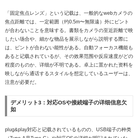
「固定焦点レンズ」という记载は、一般的なwebカメラの
焦点距離では、一定範囲（约0.5m〜無限遠）外にピント
が合わないことを意味する。書類をカメラの至近距離で映
したい场合や、細かな物品を展示しながら説明する際に
は、ピントが合わない能性がある。自動フォーカス機能も
あると记载されているが、その效果范围や反应速度がどの
程度のものか、详细が不明である。卓上に置かれた资料を
映しながら通话するスタイルを想定しているユーザーは、
注意が必要だ。
デメリット3：対応OSや接続端子の详细信息欠
如
plug&play対応と记载されているものの、USB端子の种类