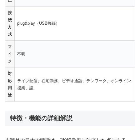
正
接
続
plug&play（USB接続）
方
式
マ
イ
不明
ク
対
応
ライブ配信、在宅勤務、ビデオ通話、テレワーク、オンライン
用
授業、議
途
特徴・機能の詳細解説