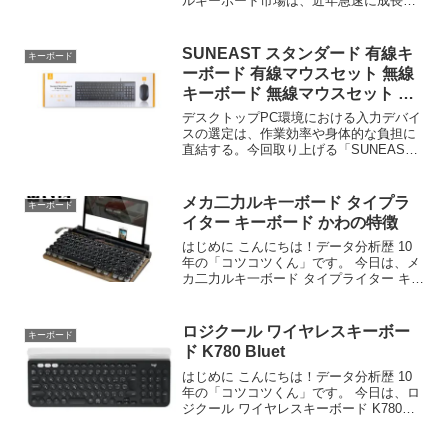
ルキーボード市場は、近年急速に成長を
続けており、ゲーマー 一般ユーザーから
もい関心を集めている。従のメンブレン
方式キーボードと比較すると、打鍵感和
SUNEAST スタンダード 有線キ
キーボード
いがメカニカルスイ...
ーボード 有線マウスセット 無線
キーボード 無線マウスセット キ
ー配列10
デスクトップPC環境における入力デバイ
スの選定は、作業効率や身体的な負担に
直結する。今回取り上げる「SUNEAST
スタンダード 有線キーボード 有線マウス
セット 無線キーボード 無線マウスセット
キー配列108 キーピッチ19mm 静音設...
メカ二力ルキ一ボード タイプラ
キーボード
イター キーボード かわの特徴
はじめに こんにちは！データ分析歴 10
年の「コツコツくん」です。 今日は、メ
カ二力ルキ一ボード タイプライター キー
ボード かわいい bluetoo……について徹
底分析します。 「メカ二力ルキ一ボード
タイプライター キーボード かわい...
ロジクール ワイヤレスキーボー
キーボード
ド K780 Bluet
はじめに こんにちは！データ分析歴 10
年の「コツコツくん」です。 今日は、ロ
ジクール ワイヤレスキーボード K780
Bluetooth Unify……について徹底分析し
ます。 「ロジクール ワイヤレスキーボー