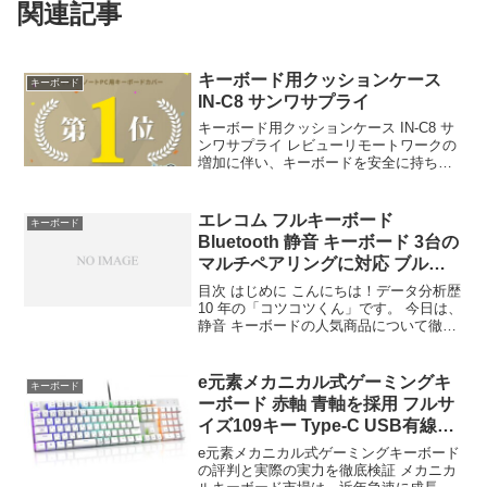
関連記事
キーボード用クッションケース
キーボード
IN-C8 サンワサプライ
キーボード用クッションケース IN-C8 サ
ンワサプライ レビューリモートワークの
増加に伴い、キーボードを安全に持ち運
ぶニーズが急増している。精密な電子回
路を搭載したデバイスにとって、移動中
の物理的衝撃は致命傷となり得る。特に
エレコム フルキーボード
キーボード
メカニカルスイ...
Bluetooth 静音 キーボード 3台の
マルチペアリングに対応 ブルー
トゥー
目次 はじめに こんにちは！データ分析歴
10 年の「コツコツくん」です。 今日は、
静音 キーボードの人気商品について徹底
分析します。 「静音 キーボードが気にな
る」「本当に買うべき？」「失敗したく
ない」という方、必見です！ この記事で
e元素メカニカル式ゲーミングキ
キーボード
は、...
ーボード 赤軸 青軸を採用 フルサ
イズ109キー Type-C USB有線接
続
e元素メカニカル式ゲーミングキーボード
の評判と実際の実力を徹底検証 メカニカ