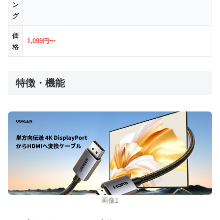
ン
グ
価
1,099円〜
格
特徴・機能
画像1