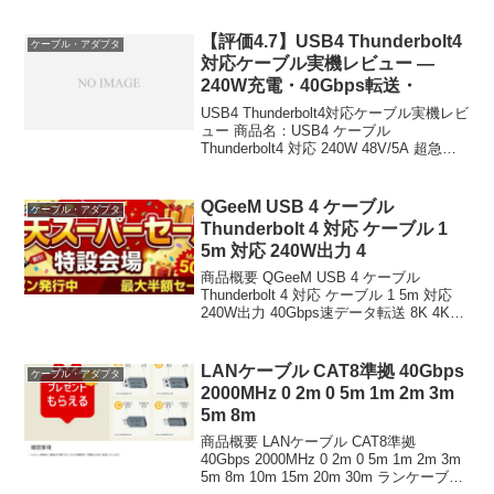
Sync対応 DP to DP ディスプレイポート
ケーブル ゲーミング ...
【評価4.7】USB4 Thunderbolt4
ケーブル・アダプタ
対応ケーブル実機レビュー —
240W充電・40Gbps転送・
USB4 Thunderbolt4対応ケーブル実機レビ
ュー 商品名：USB4 ケーブル
Thunderbolt4 対応 240W 48V/5A 超急速
充電 40Gbps 8K対応 1m 価格：2,980円
（税込） ショップ：senen（楽天...
QGeeM USB 4 ケーブル
ケーブル・アダプタ
Thunderbolt 4 対応 ケーブル 1
5m 対応 240W出力 4
商品概要 QGeeM USB 4 ケーブル
Thunderbolt 4 対応 ケーブル 1 5m 対応
240W出力 40Gbps速データ転送 8K 4K
USB 3 2 3 1 3 0 2 0 サンダーボルト 4ケ
ーブル ナイロン編み U...
LANケーブル CAT8準拠 40Gbps
ケーブル・アダプタ
2000MHz 0 2m 0 5m 1m 2m 3m
5m 8m
商品概要 LANケーブル CAT8準拠
40Gbps 2000MHz 0 2m 0 5m 1m 2m 3m
5m 8m 10m 15m 20m 30m ランケーブル