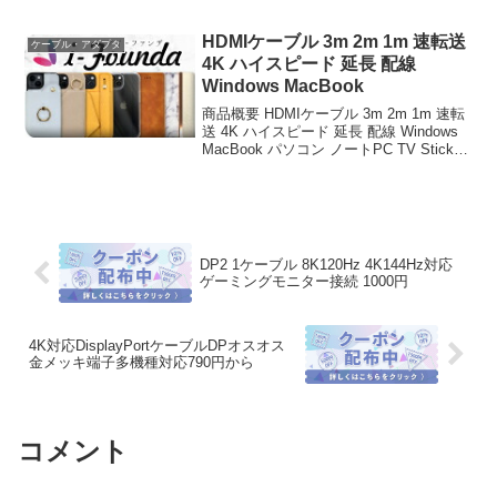
cat8 ネットケーブル フラットタイプ 丸
型 メッシュ カテゴリー8 イ...
HDMIケーブル 3m 2m 1m 速転送
ケーブル・アダプタ
4K ハイスピード 延長 配線
Windows MacBook
商品概要 HDMIケーブル 3m 2m 1m 速転
送 4K ハイスピード 延長 配線 Windows
MacBook パソコン ノートPC TV Stick
スティック Switch スイッチ 軽量 テレビ
接続 モニター ミラーリング リ...
DP2 1ケーブル 8K120Hz 4K144Hz対応
ゲーミングモニター接続 1000円
4K対応DisplayPortケーブルDPオスオス
金メッキ端子多機種対応790円から
コメント