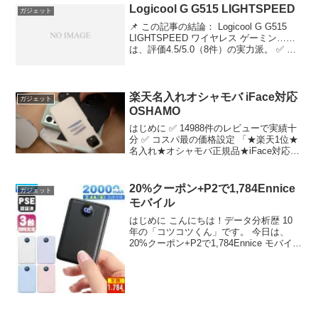
Logicool G G515 LIGHTSPEED
ガジェット
📌 この記事の結論： Logicool G G515
LIGHTSPEED ワイヤレス ゲーミン……
は、評価4.5/5.0（8件）の実力派。 ✅ こ
んな人におすすめ：品質とコスパを両立
したい方 Logicool G G515 LIGHTSP...
楽天名入れオシャモバ iFace対応
ガジェット
OSHAMO
はじめに ✅ 14988件のレビューで実績十
分 ✅ コスパ最の価格設定 「★楽天1位★
名入れ★オシャモバ正規品★iFace対応
【モバイ…」が気になる方は、ぜひチェ
ックしてみてください！ 🛒 楽天でチェッ
ク 🛒 Amazonでチェック 🛒 Y...
20%クーポン+P2で1,784Ennice
ガジェット
モバイル
はじめに こんにちは！データ分析歴 10
年の「コツコツくん」です。 今日は、
20%クーポン+P2で1,784Ennice モバイル
バッテリー 2000……について徹底分析し
ます。 「20%クーポン+P2で1,784Ennice
モバイルバ...