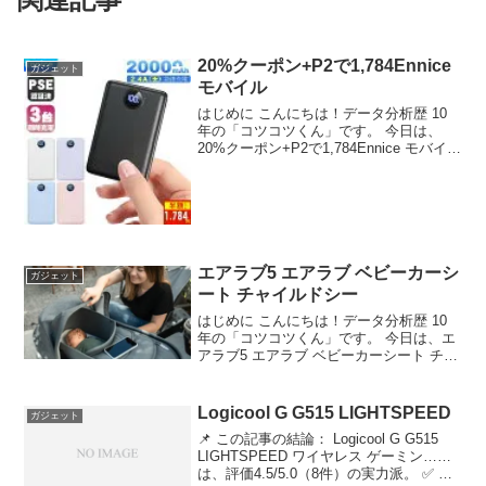
20%クーポン+P2で1,784Ennice
ガジェット
モバイル
はじめに こんにちは！データ分析歴 10
年の「コツコツくん」です。 今日は、
20%クーポン+P2で1,784Ennice モバイル
バッテリー 2000……について徹底分析し
ます。 「20%クーポン+P2で1,784Ennice
モバイルバ...
エアラブ5 エアラブ ベビーカーシ
ガジェット
ート チャイルドシー
はじめに こんにちは！データ分析歴 10
年の「コツコツくん」です。 今日は、エ
アラブ5 エアラブ ベビーカーシート チャ
イルドシート 暑さ対策 ドーナ……につい
て徹底分析します。 🔧 技術的深掘り：
【評価4.36】エアラブ5 エアラブ ベ...
Logicool G G515 LIGHTSPEED
ガジェット
📌 この記事の結論： Logicool G G515
LIGHTSPEED ワイヤレス ゲーミン……
は、評価4.5/5.0（8件）の実力派。 ✅ こ