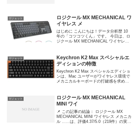
んな人におすすめ：品質とコスパを両立
したい方 Logicool G G515 LIGHTSP...
ロジクール MX MECHANICAL ワ
ガジェット
イヤレス メ
はじめに こんにちは！データ分析歴 10
年の「コツコツくん」です。 今日は、ロ
ジクール MX MECHANICAL ワイヤレス
メカニカル キーボード……について徹底
分析します。 「ロジクール MX
MECHANICAL ワイヤレス メカ...
Keychron K2 Max スペシャルエ
ガジェット
ディションの特徴
Keychron K2 Max スペシャルエディショ
ンは、Mac ユーザーがワイヤレス環境で
メカニカルキーボードの打鍵感を求める
場合の最適解だ。価格 15,000 円は性能対
効果に優れ、在庫が安定している今が購
入チャンスである。 ## Ke...
ロジクール MX MECHANICAL
ガジェット
MINI ワイ
📌 この記事の結論： ロジクール MX
MECHANICAL MINI ワイヤレス メカニカ
ル ……は、評価4.37/5.0（219件）の実力
派。 ✅ こんな人におすすめ：品質とコス
パを両立したい方 ロジクール MX
MECHANICAL ...