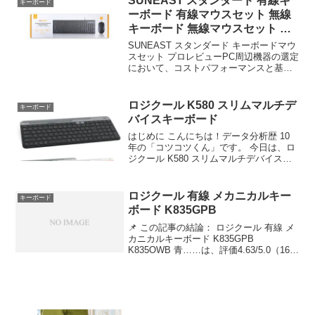
SUNEAST スタンダード 有線キ
キーボード
ーボード 有線マウスセット 無線
キーボード 無線マウスセット キ
ー配列10
SUNEAST スタンダード キーボードマウ
スセット プロレビューPC周辺機器の選定
において、コストパフォーマンスと基本
性能のバランスは極めて重要である。今
回検証するのは、SUNEAST スタンダー
ド 有線キーボード 有線マウスセット 無
ロジクール K580 スリムマルチデ
キーボード
線...
バイスキーボード
はじめに こんにちは！データ分析歴 10
年の「コツコツくん」です。 今日は、ロ
ジクール K580 スリムマルチデバイスキ
ーボード 静音 ワイヤレスキー……につい
て徹底分析します。 「ロジクール K580
スリムマルチデバイスキーボード 静...
ロジクール 有線 メカニカルキー
キーボード
ボード K835GPB
📌 この記事の結論： ロジクール 有線 メ
カニカルキーボード K835GPB
K835OWB 青……は、評価4.63/5.0（16
件）の実力派。 ✅ こんな人におすすめ：
品質とコスパを両立したい方 ロジクール
有線 メカニカルキーボード K...