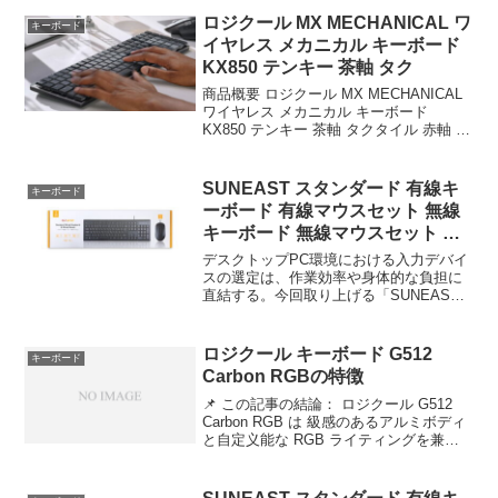
ロジクール MX MECHANICAL ワ
キーボード
イヤレス メカニカル キーボード
KX850 テンキー 茶軸 タク
商品概要 ロジクール MX MECHANICAL
ワイヤレス メカニカル キーボード
KX850 テンキー 茶軸 タクタイル 赤軸 リ
ニア 青軸 クリッキー Logi Bolt Bluetooth
Unifying非対応 無線 国内 2年間...
SUNEAST スタンダード 有線キ
キーボード
ーボード 有線マウスセット 無線
キーボード 無線マウスセット キ
ー配列10
デスクトップPC環境における入力デバイ
スの選定は、作業効率や身体的な負担に
直結する。今回取り上げる「SUNEAST
スタンダード 有線キーボード 有線マウス
セット 無線キーボード 無線マウスセット
キー配列108 キーピッチ19mm 静音設...
ロジクール キーボード G512
キーボード
Carbon RGBの特徴
📌 この記事の結論： ロジクール G512
Carbon RGB は 級感のあるアルミボディ
と自定义能な RGB ライティングを兼ね
備えたミドルハイエンド機械式キーボー
ド です。✅ おすすめ：FPS ゲーマー、
長時間入力するライター、デスク...