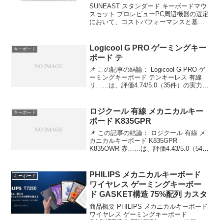
ー配列10
SUNEAST スタンダード キーボードマウ
スセット プロレビューPC周辺機器の選定
において、コストパフォーマンスと基本
性能のバランスは極めて重要である。今
回検証するのは、SUNEAST スタンダー
ド 有線キーボード 有線マウスセット 無
Logicool G PRO ゲーミングキー
キーボード
線...
ボード テ
📌 この記事の結論： Logicool G PRO ゲ
ーミングキーボード テンキーレス 有線
リ……は、評価4.74/5.0（35件）の実力
派。 ✅ こんな人におすすめ：品質とコス
パを両立したい方 Logicool G PRO ゲー
ミングキ...
ロジクール 有線 メカニカルキー
キーボード
ボード K835GPR
📌 この記事の結論： ロジクール 有線 メ
カニカルキーボード K835GPR
K835OWR 赤……は、評価4.43/5.0（54
件）の実力派。 ✅ こんな人におすすめ：
品質とコスパを両立したい方 ロジクール
有線 メカニカルキーボード K...
PHILIPS メカニカルキーボード
キーボード
ワイヤレス ゲーミングキーボー
ド GASKET構造 75%配列 カスタ
商品概要 PHILIPS メカニカルキーボード
ワイヤレス ゲーミングキーボード