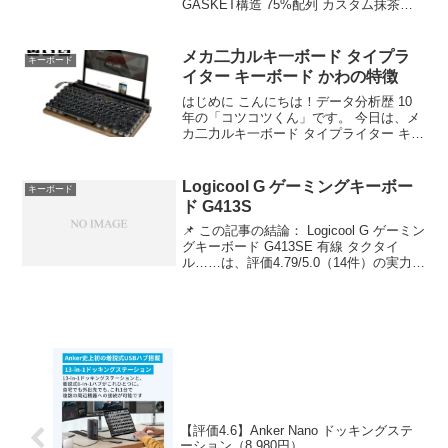
GASKET構造 75%配列 カスタム抹茶ラ
テ軸 3モード接続 1600万色RGB 1000時
間連続使用 ソフト対応 アルミニウムボデ
ィ 国内 1年間 SPK...
メカ二力ルキ一ボード タイプラ
キーボード
イター キーボード かわの特徴
はじめに こんにちは！データ分析歴 10
年の「コツコツくん」です。 今日は、メ
カ二力ルキ一ボード タイプライター キー
ボード かわいい bluetoo……について徹
底分析します。 「メカ二力ルキ一ボード
タイプライター キーボード かわい...
Logicool G ゲーミングキーボー
キーボード
ド G413S
📌 この記事の結論： Logicool G ゲーミン
グキーボード G413SE 有線 タクタイ
ル……は、評価4.79/5.0（14件）の実力
派。 ✅ こんな人におすすめ：品質とコス
パを両立したい方 Logicool G ゲーミング
キーボード...
【評価4.6】Anker Nano ドッキングステ
ーション（8,980円）