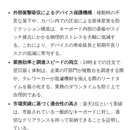
外部衝撃吸収によるデバイス保護機構
：移動時の不
意な落下や、カバン内での圧迫による筐体変形を防
ぐクッション構造は、キーボード内部の基板やスイ
ッチ接点にかかる物理的ストレスを大幅に低減す
る。これにより、デバイスの寿命延長と初期不良リ
スクの低減に寄与する。
業務効率と調達スピードの両立
：14時までの注文で
翌日届く体制は、企業のIT部門が複数台を調達する際
や、テレワーカーが急遽機材を揃える際のリードタ
イムを最小化する。業務のダウンタイムを防ぐ上で
合理的である。
市場実績に基づく適合性の高さ
：楽天1位という実績
は、市販されている一般的なキーボードに対し、適
切なクリアランスを持って収納できることを証明し
ている。