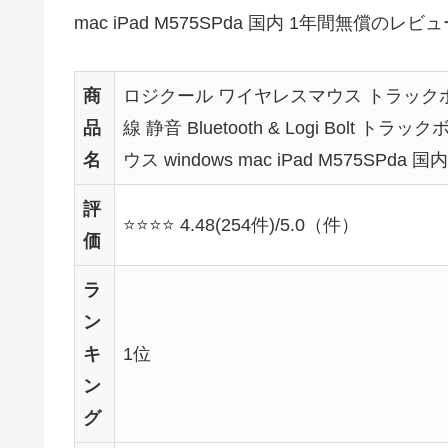
mac iPad M575SPda 国内 1年間無償の
商
ロジクール ワイヤレスマウス トラックボール
品
線 静音 Bluetooth & Logi Bolt 
名
ウス windows mac iPad M575SPda 
評
⭐⭐⭐⭐ 4.48(254件)/5.0（件）
価
ラ
ン
キ
1位
ン
グ