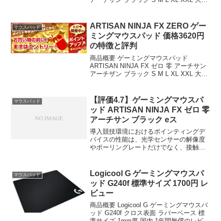
ブラック 橙 だいだい eスポーツ ゲーム
滑り止め ハード ソフト 疾風 zero マルチ
硬度...
ARTISAN NINJA FX ZERO ゲー
マウスパッド
ミングマウスパッド 価格3620円
の特徴と評判
商品概要 ゲーミングマウスパッド
ARTISAN NINJA FX ゼロ 零 アーチサン
アーチザン ブラック S M L XL XXL 大型
ブラック 橙 だいだい eスポーツ ゲーム
滑り止め ハード ソフト 疾風 zero マルチ
硬度...
【評価4.7】ゲーミングマウスパ
マウスパッド
ッド ARTISAN NINJA FX ゼロ 零
アーチサン ブラック eス
導入競技環境におけるポインティングデ
バイスの性能は、光学センサーの解像度
やポーリングレートだけでなく、接触面
の物理特性に大きく依存する。ゲーミン
グマウスパッド ARTISAN NINJA FX ゼ
ロ 零 アーチサン ブラック eスポーツ
Logicool G ゲーミングマウスパ
マウスパッド
大...
ッド G240f 標準サイズ 1700円 レ
ビュー
商品概要 Logicool G ゲーミングマウスパ
ッド G240f クロス表面 ラバーベース 標
準サイズ 1mm厚 国内 1年間無償のレビュ