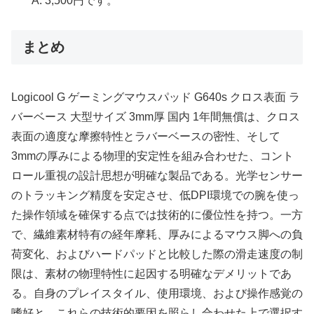
A: 3,500円です。
まとめ
Logicool G ゲーミングマウスパッド G640s クロス表面 ラ
バーベース 大型サイズ 3mm厚 国内 1年間無償は、クロス
表面の適度な摩擦特性とラバーベースの密性、そして
3mmの厚みによる物理的安定性を組み合わせた、コント
ロール重視の設計思想が明確な製品である。光学センサー
のトラッキング精度を安定させ、低DPI環境での腕を使っ
た操作領域を確保する点では技術的に優位性を持つ。一方
で、繊維素材特有の経年摩耗、厚みによるマウス脚への負
荷変化、およびハードパッドと比較した際の滑走速度の制
限は、素材の物理特性に起因する明確なデメリットであ
る。自身のプレイスタイル、使用環境、および操作感覚の
嗜好と、これらの技術的要因を照らし合わせた上で選択す