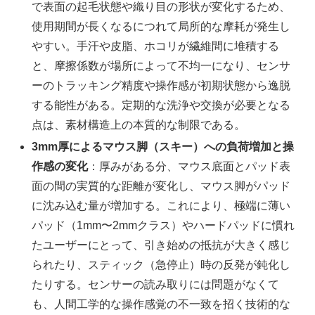
で表面の起毛状態や織り目の形状が変化するため、
使用期間が長くなるにつれて局所的な摩耗が発生し
やすい。手汗や皮脂、ホコリが繊維間に堆積する
と、摩擦係数が場所によって不均一になり、センサ
ーのトラッキング精度や操作感が初期状態から逸脱
する能性がある。定期的な洗浄や交換が必要となる
点は、素材構造上の本質的な制限である。
3mm厚によるマウス脚（スキー）への負荷増加と操
作感の変化
：厚みがある分、マウス底面とパッド表
面の間の実質的な距離が変化し、マウス脚がパッド
に沈み込む量が増加する。これにより、極端に薄い
パッド（1mm〜2mmクラス）やハードパッドに慣れ
たユーザーにとって、引き始めの抵抗が大きく感じ
られたり、スティック（急停止）時の反発が鈍化し
たりする。センサーの読み取りには問題がなくて
も、人間工学的な操作感覚の不一致を招く技術的な