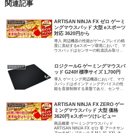
関連記事
ARTISAN NINJA FX ゼロ ゲーミ
マウスパッド
ングマウスパッド 大型 eスポーツ
対応 3620円から
導入 周辺機器の性能がゲームプレイの精
度に直結するeスポーツ環境において、マ
ウスパッドはセンサーの軌道読み取りを
最適化する重要なインターフェースであ
る。ゲーミングマウスパッド ARTISAN
NINJA FX ゼロ 零 アーチサン アーチザ...
ロジクールG ゲーミングマウスパ
マウスパッド
ッド G240f 標準サイズ 1,700円
導入 ゲーミング周辺機器において、マウ
スパッドはポインティングデバイスの性
能を直接制御する基盤であり、センサー
のトラッキング精度、クリックレスポン
ス、および長時間使用時の安定性に直結
する重要なコンポーネントである。今回
ARTISAN NINJA FX ZERO ゲー
マウスパッド
検証対象とするのは、L...
ミングマウスパッド 大型 価格
3620円 eスポーツけレビュー
商品概要 ゲーミングマウスパッド
ARTISAN NINJA FX ゼロ 零 アーチサン
アーチザン ブラック S M L XL XXL 大型