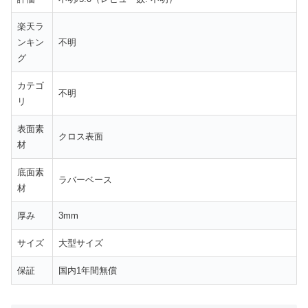
楽天ラ
ンキン
不明
グ
カテゴ
不明
リ
表面素
クロス表面
材
底面素
ラバーベース
材
厚み
3mm
サイズ
大型サイズ
保証
国内1年間無償