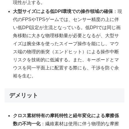
現性が上する。
大型サイズによる低DPI環境での操作領域の確保
：現
代のFPSやTPSゲームでは、センサー精度の上に伴
い低DPI設定が主流となっている。低DPIでは同じ画
角移動に大きな物理移動量が必要となるが、大型サ
イズは腕全体を使ったスイープ操作を能にし、マウ
ス端の物理的衝突（エンドヒット）による操作中断
リスクを技術的に低減する。また、キーボードとマ
ウスを同一平面上に配置する際にも、干渉を防ぐ余
裕を生む。
デメリット
クロス素材特有の摩耗特性と経年変化による摩擦係
数の不均一化
：繊維素材は使用に伴う物理的な摩擦