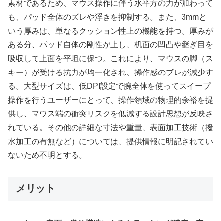
素材であるため、マウス操作に伴う水平方の力が加わって
も、パッド全体のズレや浮きを抑制する。また、3mmと
いう厚みは、単なるクッション性上の機能を持つ。厚みが
ある分、パッド自体の剛性が上し、机面の凹凸や継ぎ目を
吸収して上面を平坦に保つ。これにより、マウスの脚（ス
キー）が受ける抗力が均一化され、操作感のブレが減少す
る。大型サイズは、低DPI設定で腕全体を使ってスイープ
操作を行うユーザーにとって、操作領域の物理的余裕を提
供し、マウス端の衝突リスクを低減する設計思想が反映さ
れている。その他の詳細な寸法や重量、表面加工技術（撥
水加工の有無など）については、提供情報に明記されてい
ないため不明とする。
メリット