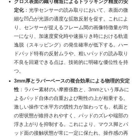
クロス表面の織り構造によるトラッキング精度の安
定化
：光学センサーの読み取りにおいて、表面の微
細な凹凸が光源の適度な拡散反射を促す。これによ
り、センサーが捉えるフレーム間の画像特徴量が均
一になり、加速度変化時や速振りき時における軌道
逸脱（スキッピング）の発生確率が低下する。ハー
ドパッド特有の反射ムラや、粗いパッドの読み取り
不良を回避できる点は、技術的に明確な優位性を持
つ。
3mm厚とラバーベースの複合効果による物理的安定
性
：ラバー素材のい摩擦係数と、3mmという厚みに
よるパッド自体の自重および剛性の上が相乗する。
激しい操作で水平方の慣性力が加わっても、机面と
の密状態が維持されやすく、パッドのズレや端部の
浮き上がりを抑制する。これにより、マウス脚とパ
ッド面の接触状態が常に一定に保たれ、操作感の再