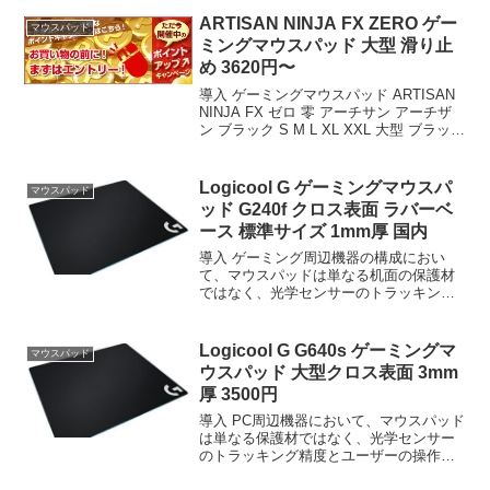
ーミングマウスパッド G240f クロス表面
ラ...
ARTISAN NINJA FX ZERO ゲー
マウスパッド
ミングマウスパッド 大型 滑り止
め 3620円〜
導入 ゲーミングマウスパッド ARTISAN
NINJA FX ゼロ 零 アーチサン アーチザ
ン ブラック S M L XL XXL 大型 ブラック
橙 だいだい eスポーツ ゲーム 滑り止め
ハード ソフト 疾風 zero マルチ硬度 大...
Logicool G ゲーミングマウスパ
マウスパッド
ッド G240f クロス表面 ラバーベ
ース 標準サイズ 1mm厚 国内
導入 ゲーミング周辺機器の構成におい
て、マウスパッドは単なる机面の保護材
ではなく、光学センサーのトラッキング
精度とプレイヤーの操作入力特性を物理
的に決定する重要なインターフェースで
ある。Logicool G ゲーミングマウスパッ
Logicool G G640s ゲーミングマ
マウスパッド
ド G240...
ウスパッド 大型クロス表面 3mm
厚 3500円
導入 PC周辺機器において、マウスパッド
は単なる保護材ではなく、光学センサー
のトラッキング精度とユーザーの操作入
力を物理的に変換する重要なインターフ