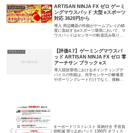
ェースである。本記事では、Logicool G
ゲーミングマウスパッド G640s クロス
ARTISAN NINJA FX ゼロ ゲーミ
マウスパッド
表...
ングマウスパッド 大型 eスポーツ
対応 3620円から
導入 周辺機器の性能がゲームプレイの精
度に直結するeスポーツ環境において、マ
ウスパッドはセンサーの軌道読み取りを
最適化する重要なインターフェースであ
る。ゲーミングマウスパッド ARTISAN
NINJA FX ゼロ 零 アーチサン アーチザ...
【評価4.7】ゲーミングマウスパ
マウスパッド
ッド ARTISAN NINJA FX ゼロ 零
アーチサン ブラック eス
導入競技環境におけるポインティングデ
バイスの性能は、光学センサーの解像度
やポーリングレートだけでなく、接触面
の物理特性に大きく依存する。ゲーミン
グマウスパッド ARTISAN NINJA FX ゼ
ロ 零 アーチサン ブラック eスポーツ
大...
キーボードリストレスト 収納付き 手首負
担軽減 滑り止めパッド 1380円 オフィス