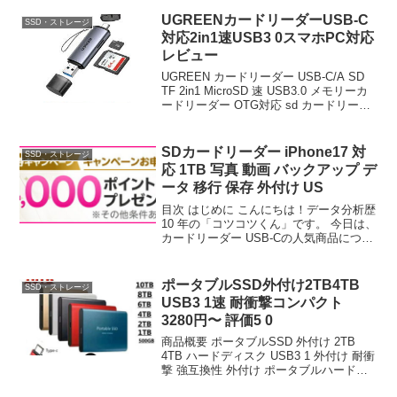
Windows MacOS Li...
UGREENカードリーダーUSB-C
SSD・ストレージ
対応2in1速USB3 0スマホPC対応
レビュー
UGREEN カードリーダー USB-C/A SD
TF 2in1 MicroSD 速 USB3.0 メモリーカ
ードリーダー OTG対応 sd カードリーダ
ー スマホ タブレット MacBook Windows
PCに適用 SDカードリーダ...
SDカードリーダー iPhone17 対
SSD・ストレージ
応 1TB 写真 動画 バックアップ デ
ータ 移行 保存 外付け US
目次 はじめに こんにちは！データ分析歴
10 年の「コツコツくん」です。 今日は、
カードリーダー USB-Cの人気商品につい
て徹底分析します。 「カードリーダー
USB-Cが気になる」「本当に買うべ
き？」「失敗したくない」という方、必
ポータブルSSD外付け2TB4TB
SSD・ストレージ
見で...
USB3 1速 耐衝撃コンパクト
3280円〜 評価5 0
商品概要 ポータブルSSD 外付け 2TB
4TB ハードディスク USB3 1 外付け 耐衝
撃 強互換性 外付け ポータブルハードデ
ィスク 静音 コンパクト 小型 速転送 外付