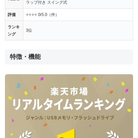
ラップ付き スイング式
評価
⭐⭐⭐⭐ 0/5.0（件）
ランキ
3位
ング
特徴・機能