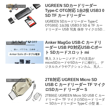
UGREEN SDカードリーダー
SSD・ストレージ
Type-C OTG対応 1台2役 USB3 0
SD TF カードリーダー
UGREEN SDカードリーダー Type-C
OTG対応 1台2役 USB3.0 SD & TF カー
ドリーダー USB 写真 保存 マイクロSDカ
ードリーダー microSDカードリーダー
SDカードカメラリーダー スマホ
Androi...
Anker MagGo USB-C カードリ
SSD・ストレージ
ーダー USB PD対応USB-Cポー
ト SDカードスロット mi
導入 ストレージメディアの主流が
microSDカードやSDカードに移行し、デ
ジタルカメラやアクションカム、无人机
など 機器でこれらのメディアが用いられ
ている。そうした现状において、PCやス
マートフォンとカードリーダー 确保する
2TB対応 UGREEN Micro SD
SSD・ストレージ
ことは、コンテ...
USB C カードリーダー TF マイク
ロSDカード リーダー S
2TB対応 UGREEN Micro SD USB C カー
ドリーダー TF マイクロSDカード リーダ
ー SDカードリーダー Type-C 小型 速転
送 タイプC OTG対応 Android iPadOS