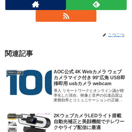
こつこつ
関連記事
AOC公式 4K Webカメラ ウェブ
Webカメラ
カメラマイク付き 99°広角 USB即
挿即用 usbカメラ webcam
導入 リモートワークとオンライン議が標
準化した現在、映像と音声の伝達品質は
業務効率とコミュニケーションの正確性
に直結する。AOC公式 4K Webカメラ ウ
ェブカメラマイク付き 99°広角 USB即挿
即用 usbカメラ webcam プライ...
2KウェブカメラLEDライト搭載
Webカメラ
自動光補正と美顔機能でテレワー
クやライブ配信に最適