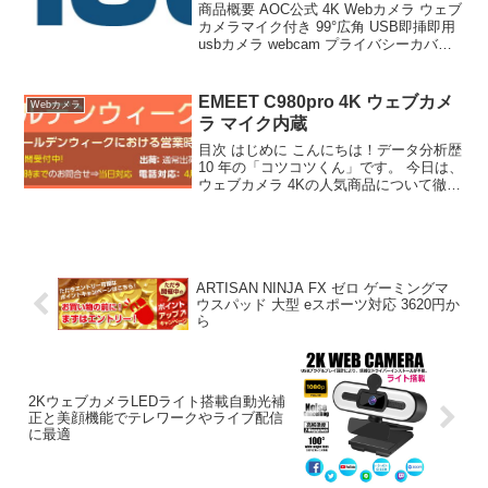
商品概要 AOC公式 4K Webカメラ ウェブ
カメラマイク付き 99°広角 USB即挿即用
usbカメラ webcam プライバシーカバー
ノイズキャンセル 自動光線補正 議用Web
カメラ Streaming & Zoom 対応 パソコ
ン...
EMEET C980pro 4K ウェブカメ
Webカメラ
ラ マイク内蔵
目次 はじめに こんにちは！データ分析歴
10 年の「コツコツくん」です。 今日は、
ウェブカメラ 4Kの人気商品について徹底
分析します。 「ウェブカメラ 4Kが気に
なる」「本当に買うべき？」「失敗した
くない」という方、必見です！ この記事
で...
ARTISAN NINJA FX ゼロ ゲーミングマ
ウスパッド 大型 eスポーツ対応 3620円か
ら
2KウェブカメラLEDライト搭載自動光補
正と美顔機能でテレワークやライブ配信
に最適