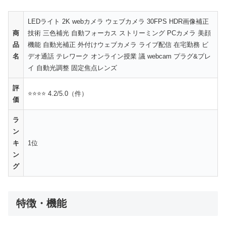
LEDライト 2K webカメラ ウェブカメラ 30FPS HDR画像補正
商
技術 三色補光 自動フォーカス ストリーミング PCカメラ 美顔
品
機能 自動光補正 外付けウェブカメラ ライブ配信 在宅勤務 ビ
名
デオ通話 テレワーク オンライン授業 議 webcam プラグ&プレ
イ 自動光調整 固定焦点レンズ
評
⭐⭐⭐⭐ 4.2/5.0（件）
価
ラ
ン
キ
1位
ン
グ
特徴・機能