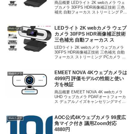
商品概要 LEDライト 2K webカメラ ウェ
ブカメラ 30FPS HDR画像補正技術 三色
補光 自動フォーカス ストリーミング PC
カメラ 美顔機能 自動光補正 外付けウェ
ブカメラ ライブ配信 在宅勤務 ビデオ通
話 テレワーク オンライ...
LEDライト 2K webカメラ ウェブ
Webカメラ
カメラ 30FPS HDR画像補正技術
三色補光 自動フォーカス ス
LEDライト 2K webカメラ ウェブカメラ
30FPS HDR画像補正技術 三色補光 自動
フォーカス ストリーミング PCカメラ 美
顔機能 自動光補正 外付けウェブカメラ
ライブ配信 在宅勤務 ビデオ通話 テレワ
ーク オンライン授業 議...
EMEET NOVA 4Kウェブカメラは
Webカメラ
4999円 評価モデルの性能と使い
方を検証
商品概要 EMEET NOVA 4K webカメラ
UHD ウェブカメラ PDAFオートフォーカ
ス デュアルノイズキャンセリングマイク
73° 視野角 pcカメラ 自動光補正 プラグ&
プレイ プライバシーカバー付き 遠隔議＆
ライブストリーミ...
AOC公式4Kウェブカメラ 99度広
Webカメラ
角マイク付き 議用Zoom対応
4880円