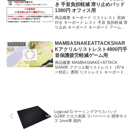
...
き 手首負担軽減 滑り止めパッド
1380円 オフィス用
商品概要 キーボード リストレスト 収納
付き キーボード レスト 手首 負担軽減 滑
り止め キーボード キーボード アームレ
スト オフィス 家庭用 パッド サポート コ
ンピューター オフィスのレビューをお届
けします。 商品名 キーボード リ...
MAMBASNAKEATTACKSHAR
リストレスト
Kアクリルリストレスト4900円手
首保護疲労軽減ゲーム用
商品概要 MAMBASNAKE×ATTACK
SHARK アクリル製リストレスト（87キ
ー対応）透明 リストレスト キーボードレ
スト パームレスト アクリル 手首保護 め
つや消しデザイン 滑り止め 人間工学デザ
イン 疲労軽減 お手入れ簡単 ...
Logicool G ゲーミングマウスパッド
G240f クロス表面 ラバーベース 標準サイ
ズ 1mm厚 国内