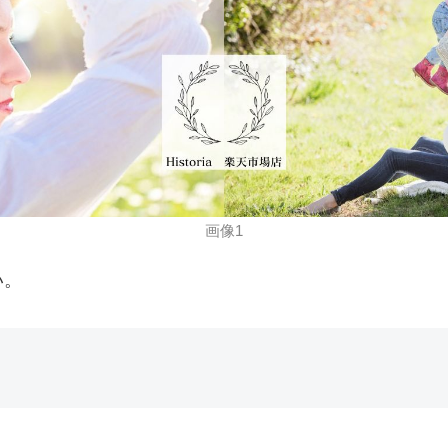
画像1
い。