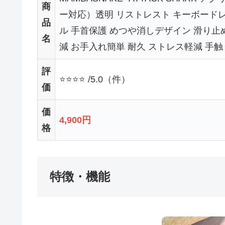
商
ー対応）透明 リストレスト キーボードレ
品
ル 手首保護 めつや消しデザイン 滑り止
名
減 お手入れ簡単 耐久 ストレス軽減 手
評
⭐⭐⭐⭐ /5.0（件）
価
価
4,900円
格
特徴・機能