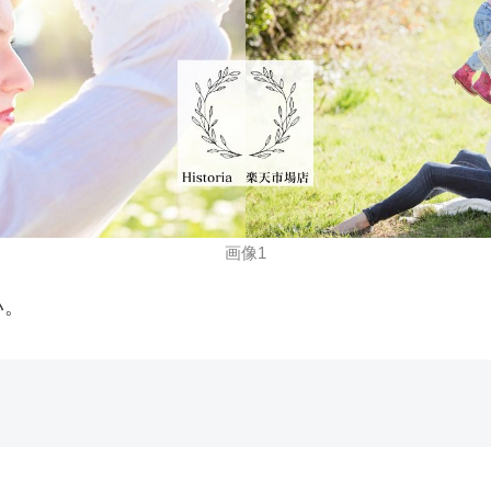
画像1
い。