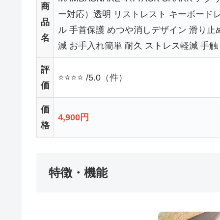
商
ー対応）透明 リストレスト キーボードレ
品
ル 手首保護 めつや消しデザイン 滑り止
名
減 お手入れ簡単 耐久 ストレス軽減 手
評
⭐⭐⭐⭐ /5.0（件）
価
価
4,900円
格
特徴・機能