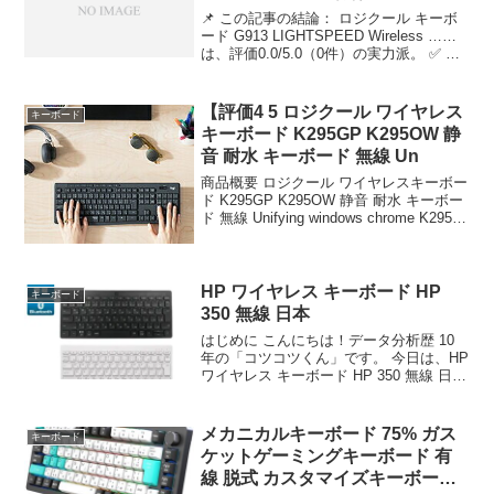
📌 この記事の結論： ロジクール キーボ
ード G913 LIGHTSPEED Wireless ……
は、評価0.0/5.0（0件）の実力派。 ✅ こ
んな人におすすめ：品質とコスパを両立
したい方 ロジクール キーボード G913
LIGHTS...
【評価4 5 ロジクール ワイヤレス
キーボード
キーボード K295GP K295OW 静
音 耐水 キーボード 無線 Un
商品概要 ロジクール ワイヤレスキーボー
ド K295GP K295OW 静音 耐水 キーボー
ド 無線 Unifying windows chrome K295
国内 2年間無償のレビューをお届けしま
す。 商品名 ロジクール ワイヤレスキー
ボ...
HP ワイヤレス キーボード HP
キーボード
350 無線 日本
はじめに こんにちは！データ分析歴 10
年の「コツコツくん」です。 今日は、HP
ワイヤレス キーボード HP 350 無線 日本
語配列 JIS配列 ……について徹底分析し
ます。 「HP ワイヤレス キーボード HP
350 無線 日本語...
メカニカルキーボード 75% ガス
キーボード
ケットゲーミングキーボード 有
線 脱式 カスタマイズキーボード