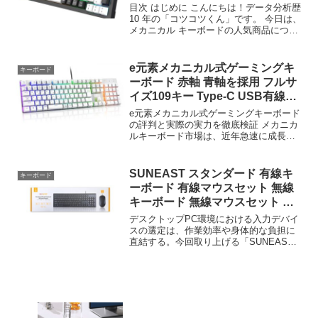
USB C
目次 はじめに こんにちは！データ分析歴
10 年の「コツコツくん」です。 今日は、
メカニカル キーボードの人気商品につい
て徹底分析します。 「メカニカル キーボ
ードが気になる」「本当に買うべき？」
「失敗したくない」という方、必見で
e元素メカニカル式ゲーミングキ
キーボード
す！ こ...
ーボード 赤軸 青軸を採用 フルサ
イズ109キー Type-C USB有線接
続
e元素メカニカル式ゲーミングキーボード
の評判と実際の実力を徹底検証 メカニカ
ルキーボード市場は、近年急速に成長を
続けており、ゲーマー 一般ユーザーから
もい関心を集めている。従のメンブレン
方式キーボードと比較すると、打鍵感和
SUNEAST スタンダード 有線キ
キーボード
いがメカニカルスイ...
ーボード 有線マウスセット 無線
キーボード 無線マウスセット キ
ー配列10
デスクトップPC環境における入力デバイ
スの選定は、作業効率や身体的な負担に
直結する。今回取り上げる「SUNEAST
スタンダード 有線キーボード 有線マウス
セット 無線キーボード 無線マウスセット
キー配列108 キーピッチ19mm 静音設...