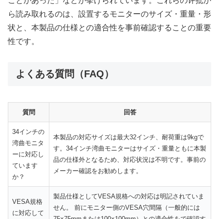
ことがあった」などが挙げられています。これらの评批か
ら読み取れるのは、設置するモニターのサイズ・重量・形
状と、本製品の仕様との適合性を事前確認することの重要
性です。
よくある質問（FAQ）
質問
回答
34インチの
本製品の対応サイズは最大32インチ、耐荷重は9kgで
湾曲モニタ
す。34インチ湾曲モニターはサイズ・重量ともに本製
ーに対応し
品の仕様外となるため、対応状況は不明です。事前の
ています
メーカー確認をお勧めします。
か？
製品仕様としてVESA規格への対応は明記されていま
VESA規格
せん。 前にモニター側のVESA穴間隔（一般的には
に対応して
75×75mmまたは100×100mm）との適合性をで確認す