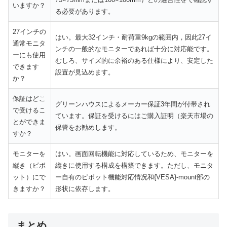
いますか？
る必要があります。
27インチの
はい。最大32インチ・耐荷重9kgの範囲内，因此27イ
通常モニタ
ンチの一般的なモニターであれば十分に対応能です。
ーにも使用
むしろ、サイズ的に余裕のある仕様により、安定した
できます
設置が見込めます。
か？
保証はどこ
グリーンハウスによるメーカー保証3年間が付帯され
で受けるこ
ています。保証を受けるにはご購入証明（楽天市場
の
とができま
保管をお勧めします。
すか？
モニターを
はい。画面回転機能に対応しているため、モニターを
縦き（ピボ
縦きに使用する構成を構築できます。ただし、モニタ
ット）にで
ー自有のピボット機能対応情况和{VESA}-mount部の
きますか？
形状に依存します。
まとめ