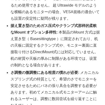
るため使用できません。 超 Ultrawide モデルのよう
な横幅のあるモニターの場合、VESA規格の適合いて
も設置の安定性に疑問が残ります。
据え置き型のためガス压式やクランプ式那样的柔軟
なMount オプション多样性:
本製品のMount 方式は据
え置き型（ Basesittingtype ）に限定されており、机
の天板に固定するクランプ式や、モニター裏面に直
接取り付けるDirectMount式には対応していません。
机の材質や天板の厚みに制限がある环境では、设置
の制約となる場合があります。
さ調整の微調整にある程度の慣れが必要:
メカニカル
スプリング式の特質として、希望のさでモニターを
安定させるためにバネの張り具合を調整する必要が
あります。初めてメカニカル式モニターアームに触
れるユーザーは、調整に数回尝试を繰り返すことに