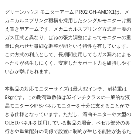
グリーンハウス モニターアーム PR02 GH-AMDX1は、メ
カニカルスプリング機構を採用したシングルモニターけ据
え置き型アームです。メカニカルスプリング方式是一股の
ガス圧式と異なり、ばねの張力調整によってモニターの重
量に合わせた微細な調整が能という特性を有しています。
この方式の利点として、長期間使用してもガス漏れによる
ヘたりが発生しにくく、安定したサポート力を維持しやす
い点が挙げられます。
本製品の対応モニターサイズは最大32インチ、耐荷重は
9kgです。この耐荷重数値は32インチクラスの一般的な液
晶モニターやIPSパネルモニターを十分に支えることがで
きる仕様となっています。ただし、湾曲モニターや大型の
OLEDパネルを採用している製品の場合、ベゼル部分の奥
行きや重量配分の関係で設置に制約が生じる能性があるた