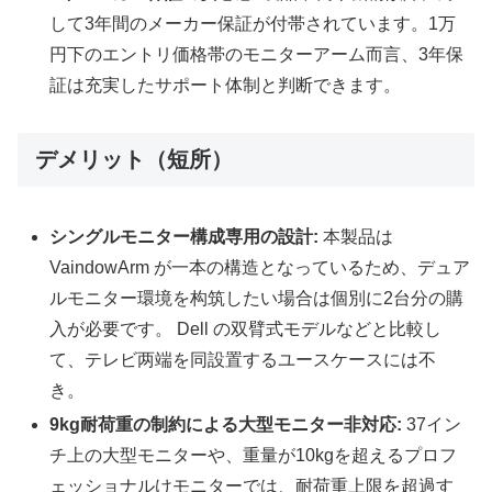
して3年間のメーカー保証が付帯されています。1万
円下のエントリ価格帯のモニターアーム而言、3年保
証は充実したサポート体制と判断できます。
デメリット（短所）
シングルモニター構成専用の設計:
本製品は
VaindowArm が一本の構造となっているため、デュア
ルモニター環境を构筑したい場合は個別に2台分の購
入が必要です。 Dell の双臂式モデルなどと比較し
て、テレビ两端を同設置するユースケースには不
き。
9kg耐荷重の制約による大型モニター非対応:
37イン
チ上の大型モニターや、重量が10kgを超えるプロフ
ェッショナルけモニターでは、耐荷重上限を超過す