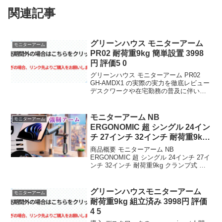
関連記事
グリーンハウス モニターアーム
モニターアーム
PR02 耐荷重9kg 簡単設置 3998
円 評価5 0
グリーンハウス モニターアーム PR02
GH-AMDX1 の実際の実力を徹底レビュー
デスクワークや在宅勤務の普及に伴い、
モニター環境の整備重要性が増してい
る。首や肩の疲労軽減、ワークスペース
の効率的な活用、そして複数画面による
モニターアーム NB
モニターアーム
作業効率上...
ERGONOMIC 超 シングル 24イン
チ 27インチ 32インチ 耐荷重9kg
ク
商品概要 モニターアーム NB
ERGONOMIC 超 シングル 24インチ 27イ
ンチ 32インチ 耐荷重9kg クランプ式 グ
ロメット式 対応 取付簡単 回転 パソコン
モニターアーム pcモニターアーム モニタ
ーアームスタンド パソコン...
グリーンハウスモニターアーム
モニターアーム
耐荷重9kg 組立済み 3998円 評価
4 5