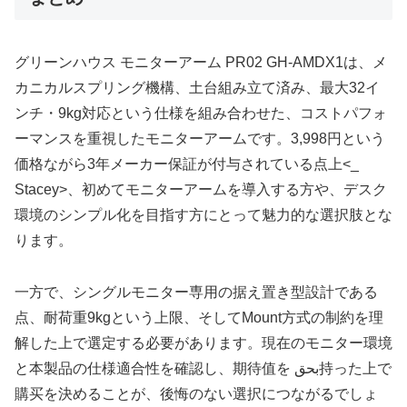
グリーンハウス モニターアーム PR02 GH-AMDX1は、メ
カニカルスプリング機構、土台組み立て済み、最大32イ
ンチ・9kg対応という仕様を組み合わせた、コストパフォ
ーマンスを重視したモニターアームです。3,998円という
価格ながら3年メーカー保証が付与されている点上<_
Stacey>、初めてモニターアームを導入する方や、デスク
環境のシンプル化を目指す方にとって魅力的な選択肢とな
ります。
一方で、シングルモニター専用の据え置き型設計である
点、耐荷重9kgという上限、そしてMount方式の制約を理
解した上で選定する必要があります。現在のモニター環境
と本製品の仕様適合性を確認し、期待值を بحق持った上で
購买を決めることが、後悔のない選択につながるでしょ