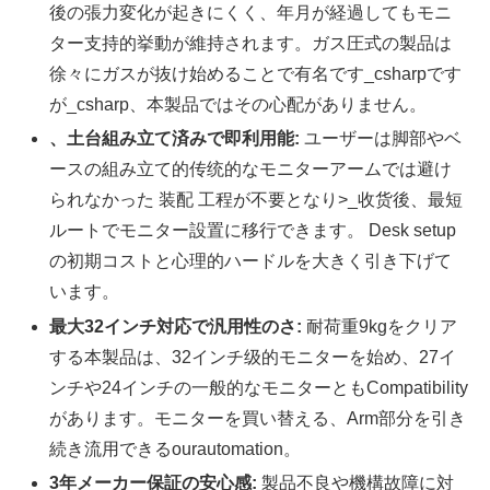
後の張力変化が起きにくく、年月が経過してもモニ
ター支持的挙動が維持されます。ガス圧式の製品は
徐々にガスが抜け始めることで有名です_csharpです
が_csharp、本製品ではその心配がありません。
、土台組み立て済みで即利用能:
ユーザーは脚部やベ
ースの組み立て的传统的なモニターアームでは避け
られなかった 装配 工程が不要となり>_收货後、最短
ルートでモニター設置に移行できます。 Desk setup
の初期コストと心理的ハードルを大きく引き下げて
います。
最大32インチ対応で汎用性のさ:
耐荷重9kgをクリア
する本製品は、32インチ级的モニターを始め、27イ
ンチや24インチの一般的なモニターともCompatibility
があります。モニターを買い替える、Arm部分を引き
続き流用できるourautomation。
3年メーカー保証の安心感:
製品不良や機構故障に対