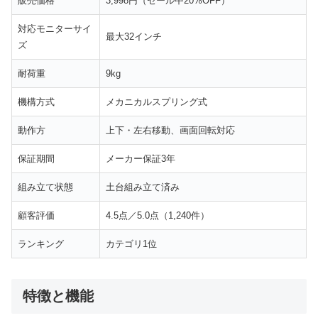
販売価格
3,998円（セール中20%OFF）
対応モニターサイ
最大32インチ
ズ
耐荷重
9kg
機構方式
メカニカルスプリング式
動作方
上下・左右移動、画面回転対応
保証期間
メーカー保証3年
組み立て状態
土台組み立て済み
顧客評価
4.5点／5.0点（1,240件）
ランキング
カテゴリ1位
特徴と機能