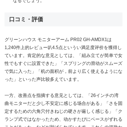
なるでしょう。
口コミ・評価
グリーンハウス モニターアーム PR02 GH-AMDX1は
1,240件上的レビュー叭4.5点というい満足度评价を獲得し
ています。肯定的な意见としては、「組み立てが简单で女
性でもすぐに設置できた」「スプリングの滑动がスムーズ
で気に入った」「机の面积が，前より広く使えるようにな
った」といった声比较多えています。
一方、改善点を指摘する意见としては、「26インチの湾
曲モニターだと少し不安定に感じる场合がある」「さを固
定するための六角穴付きねじの硬さが厳しく感じる」「ク
ランプ式ではなかったため、动かすたびにベースがずれる