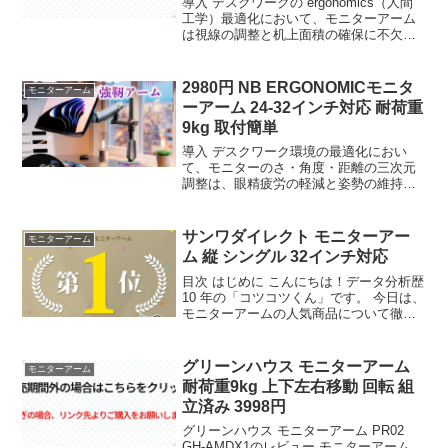
導入 デスクワークの ergonomics（人間
工学）最適化において、モニターアーム
は視線の調整と机上面積の確保に不欠な
要素である。特にメカニカルスプリング
方式を採用し、9kgというい耐荷重規格を
確保しつつ、32インチクラスの大型ディ
2980円 NB ERGONOMICモニタ
モニターアーム
スプレ...
ーアーム 24-32インチ対応 耐荷重
9kg 取付簡単
導入 デスクワーク環境の最適化におい
て、モニターのさ・角度・距離の三次元
調整は、眼精疲労の軽減と姿勢の維持に
直結する必須要素である。安価なスタン
ドでは調整範囲が限られるか、天板面積
を消費するが、アーム式に移行すること
サンワダイレクト モニターアー
モニターアーム
で机上面の解放と人体工学...
ム 縦 シングル 32インチ対応
目次 はじめに こんにちは！データ分析歴
10 年の「コツコツくん」です。 今日は、
モニターアームの人気商品について徹底
分析します。 「モニターアームが気にな
る」「本当に買うべき？」「失敗したく
ない」という方、必見です！ この記事で
グリーンハウス モニターアーム
モニターアーム
は、楽天...
耐荷重9kg 上下左右移動 回転 組
立済み 3998円
グリーンハウス モニターアーム PR02
GH-AMDX1のレビュー モニターアーム